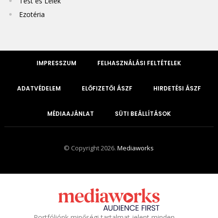
Test és Lélek
Ezotéria
IMPRESSZUM
FELHASZNÁLÁSI FELTÉTELEK
ADATVÉDELEM
ELŐFIZETŐI ÁSZF
HIRDETÉSI ÁSZF
MÉDIAAJÁNLAT
SÜTI BEÁLLÍTÁSOK
© Copyright 2026.
Mediaworks
Portfóliónk minőségi tartalmat jelent minden