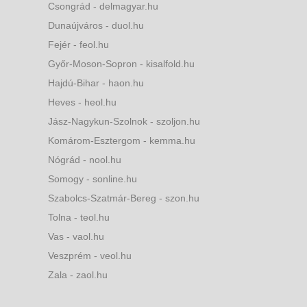
Csongrád - delmagyar.hu
Dunaújváros - duol.hu
Fejér - feol.hu
Győr-Moson-Sopron - kisalfold.hu
Hajdú-Bihar - haon.hu
Heves - heol.hu
Jász-Nagykun-Szolnok - szoljon.hu
Komárom-Esztergom - kemma.hu
Nógrád - nool.hu
Somogy - sonline.hu
Szabolcs-Szatmár-Bereg - szon.hu
Tolna - teol.hu
Vas - vaol.hu
Veszprém - veol.hu
Zala - zaol.hu