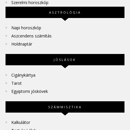
Szerelmi horoszkóp
ASZTROLÓGIA
Napi horoszkóp
Aszcendens számítás
Holdnaptár
JÓSLÁSOK
Cigánykártya
Tarot
Egyiptomi jóskövek
SZÁMMISZTIKA
Kalkulátor