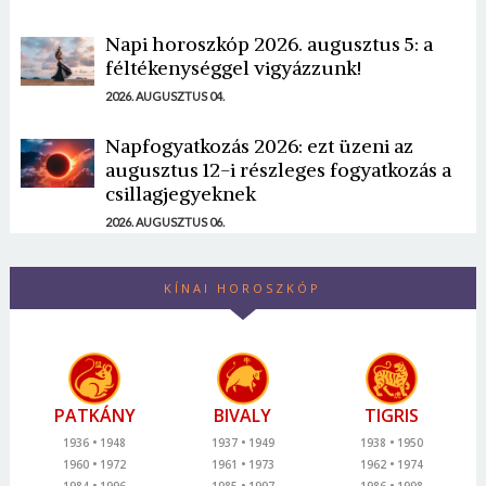
Napi horoszkóp 2026. augusztus 5: a
féltékenységgel vigyázzunk!
2026. AUGUSZTUS 04.
Napfogyatkozás 2026: ezt üzeni az
augusztus 12-i részleges fogyatkozás a
csillagjegyeknek
2026. AUGUSZTUS 06.
KÍNAI HOROSZKÓP
PATKÁNY
BIVALY
TIGRIS
1936
1948
1937
1949
1938
1950
1960
1972
1961
1973
1962
1974
1984
1996
1985
1997
1986
1998