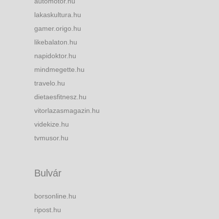
automotor.hu
lakaskultura.hu
gamer.origo.hu
likebalaton.hu
napidoktor.hu
mindmegette.hu
travelo.hu
dietaesfitnesz.hu
vitorlazasmagazin.hu
videkize.hu
tvmusor.hu
Bulvár
borsonline.hu
ripost.hu