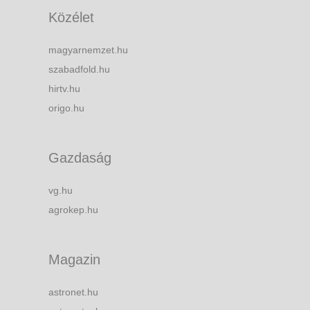
Közélet
magyarnemzet.hu
szabadfold.hu
hirtv.hu
origo.hu
Gazdaság
vg.hu
agrokep.hu
Magazin
astronet.hu