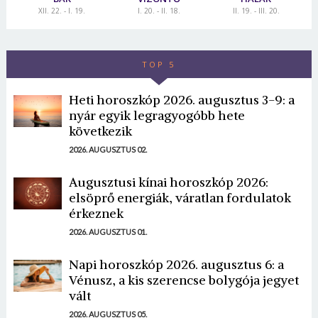
XII. 22. - I. 19.
I. 20. - II. 18.
II. 19. - III. 20.
TOP 5
Heti horoszkóp 2026. augusztus 3-9: a
nyár egyik legragyogóbb hete
következik
2026. AUGUSZTUS 02.
Augusztusi kínai horoszkóp 2026:
elsöprő energiák, váratlan fordulatok
érkeznek
2026. AUGUSZTUS 01.
Napi horoszkóp 2026. augusztus 6: a
Vénusz, a kis szerencse bolygója jegyet
vált
2026. AUGUSZTUS 05.