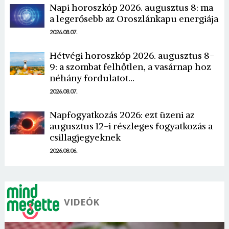
Napi horoszkóp 2026. augusztus 8: ma
a legerősebb az Oroszlánkapu energiája
2026.08.07.
Hétvégi horoszkóp 2026. augusztus 8-
9: a szombat felhőtlen, a vasárnap hoz
Borsonline bejelentkezés
néhány fordulatot…
2026.08.07.
E-mail cím vagy felhasználónév
Napfogyatkozás 2026: ezt üzeni az
augusztus 12-i részleges fogyatkozás a
csillagjegyeknek
Jelszó
2026.08.06.
Mégse
Bejelentkezés
VIDEÓK