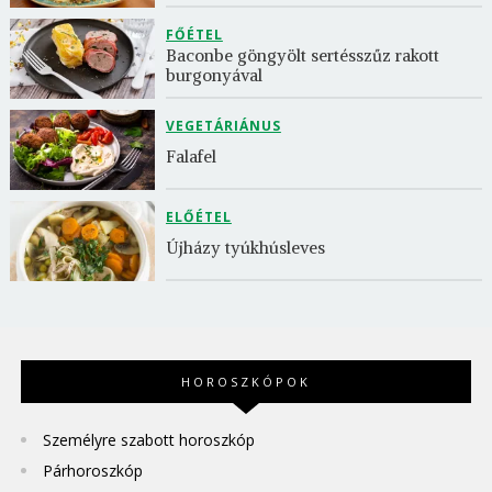
FŐÉTEL
Baconbe göngyölt sertésszűz rakott 
burgonyával
VEGETÁRIÁNUS
Falafel
ELŐÉTEL
Újházy tyúkhúsleves
HOROSZKÓPOK
Személyre szabott horoszkóp
Párhoroszkóp