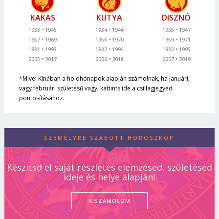
KAKAS
KUTYA
DISZNÓ
1933
1945
1934
1946
1935
1947
1957
1969
1958
1970
1959
1971
1981
1993
1982
1994
1983
1995
2005
2017
2006
2018
2007
2019
*Mivel Kínában a holdhónapok alapján számolnak, ha januári,
vagy februári születésű vagy, kattints ide a csillagjegyed
pontosításához.
SZEMÉLYRE SZABOTT HOROSZKÓP
Készítsd el saját részletes elemzésed, születésed
ideje és helye alapján!
KISZÁMOLOM