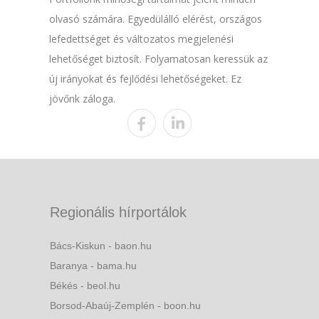
olvasó számára. Egyedülálló elérést, országos
lefedettséget és változatos megjelenési
lehetőséget biztosít. Folyamatosan keressük az
új irányokat és fejlődési lehetőségeket. Ez
jövőnk záloga.
Regionális hírportálok
Bács-Kiskun - baon.hu
Baranya - bama.hu
Békés - beol.hu
Borsod-Abaúj-Zemplén - boon.hu