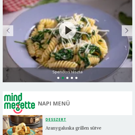
Olasz és görög paradicsomsaláta
NAPI MENÜ
DESSZERT
Aranygaluska grillen sütve