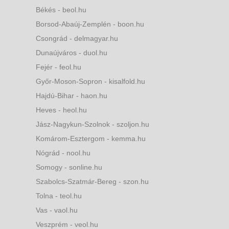
Békés - beol.hu
Borsod-Abaúj-Zemplén - boon.hu
Csongrád - delmagyar.hu
Dunaújváros - duol.hu
Fejér - feol.hu
Győr-Moson-Sopron - kisalfold.hu
Hajdú-Bihar - haon.hu
Heves - heol.hu
Jász-Nagykun-Szolnok - szoljon.hu
Komárom-Esztergom - kemma.hu
Nógrád - nool.hu
Somogy - sonline.hu
Szabolcs-Szatmár-Bereg - szon.hu
Tolna - teol.hu
Vas - vaol.hu
Veszprém - veol.hu