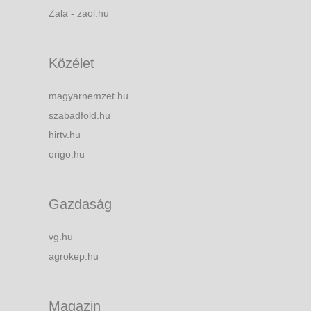
Zala - zaol.hu
Közélet
magyarnemzet.hu
szabadfold.hu
hirtv.hu
origo.hu
Gazdaság
vg.hu
agrokep.hu
Magazin