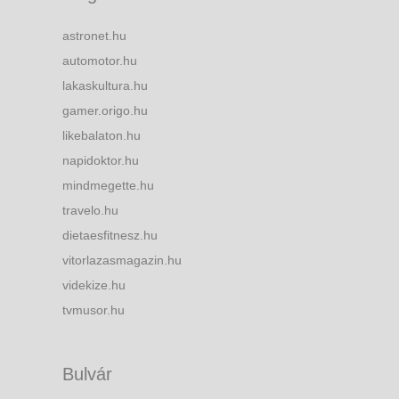
astronet.hu
automotor.hu
lakaskultura.hu
gamer.origo.hu
likebalaton.hu
napidoktor.hu
mindmegette.hu
travelo.hu
dietaesfitnesz.hu
vitorlazasmagazin.hu
videkize.hu
tvmusor.hu
Bulvár