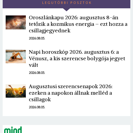
LEGUTÓBBI POSZTOK
Oroszlánkapu 2026: augusztus 8-án
tetőzik a kozmikus energia – ezt hozza a
csillagjegyednek
2026.08.05.
Napi horoszkóp 2026. augusztus 6: a
Borsonline bejelentkezés
Vénusz, a kis szerencse bolygója jegyet
vált
E-mail cím vagy felhasználónév
2026.08.05.
Augusztusi szerencsenapok 2026:
Jelszó
ezeken a napokon állnak melléd a
csillagok
2026.08.05.
Mégse
Bejelentkezés