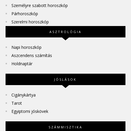
Személyre szabott horoszkóp
Párhoroszkóp
Szerelmi horoszkóp
ASZTROLÓGIA
Napi horoszkóp
Aszcendens számítás
Holdnaptár
JÓSLÁSOK
Cigánykártya
Tarot
Egyiptomi jóskövek
SZÁMMISZTIKA