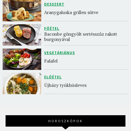
DESSZERT
Aranygaluska grillen sütve
FŐÉTEL
Baconbe göngyölt sertésszűz rakott 
burgonyával
VEGETÁRIÁNUS
Falafel
ELŐÉTEL
Újházy tyúkhúsleves
HOROSZKÓPOK