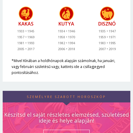
KAKAS
KUTYA
DISZNÓ
1933
1945
1934
1946
1935
1947
1957
1969
1958
1970
1959
1971
1981
1993
1982
1994
1983
1995
2005
2017
2006
2018
2007
2019
*Mivel Kínában a holdhónapok alapján számolnak, ha januári,
vagy februári születésű vagy, kattints ide a csillagjegyed
pontosításához.
SZEMÉLYRE SZABOTT HOROSZKÓP
Készítsd el saját részletes elemzésed, születésed
ideje és helye alapján!