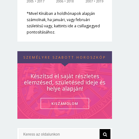
2005
2017
2006
2018
2007
2019
*Mivel Kínában a holdhónapok alapján
számolnak, ha januári, vagy februári
születésű vagy, kattints ide a csillagjegyed
pontosításához.
SZEMÉLYRE SZABOTT HOROSZKÓP
Készítsd el saját részletes
elemzésed, születésed ideje és
helye alapján!
KISZÁMOLOM