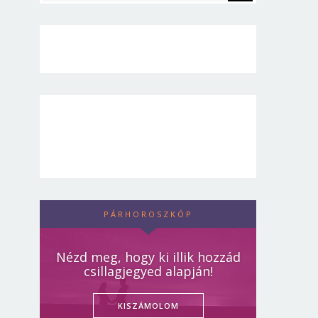
PÁRHOROSZKÓP
Nézd meg, hogy ki illik hozzád
csillagjegyed alapján!
KISZÁMOLOM