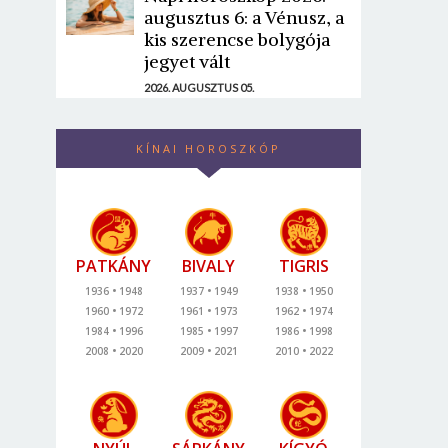
augusztus 6: a Vénusz, a
kis szerencse bolygója
jegyet vált
2026. AUGUSZTUS 05.
KÍNAI HOROSZKÓP
PATKÁNY
BIVALY
TIGRIS
1936
1948
1937
1949
1938
1950
1960
1972
1961
1973
1962
1974
1984
1996
1985
1997
1986
1998
2008
2020
2009
2021
2010
2022