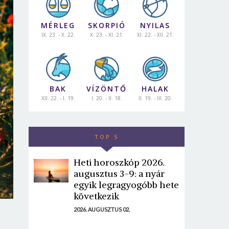
MÉRLEG
SKORPIÓ
NYILAS
IX. 23. - X. 22.
X. 23. - XI. 21.
XI. 22. - XII. 21.
BAK
VÍZÖNTŐ
HALAK
XII. 22. - I. 19.
I. 20. - II. 18.
II. 19. - III. 20.
TOP 5
Heti horoszkóp 2026.
augusztus 3-9: a nyár
egyik legragyogóbb hete
következik
2026. AUGUSZTUS 02.