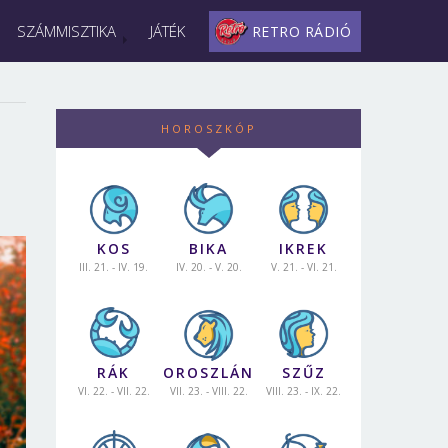
SZÁMMISZTIKA
JÁTÉK
RETRO RÁDIÓ
HOROSZKÓP
KOS
BIKA
IKREK
III. 21. - IV. 19.
IV. 20. - V. 20.
V. 21. - VI. 21.
RÁK
OROSZLÁN
SZŰZ
VI. 22. - VII. 22.
VII. 23. - VIII. 22.
VIII. 23. - IX. 22.