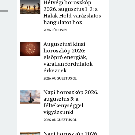
Hétvégi horoszkóp
2026. augusztus 1-2: a
Halak Hold varázslatos
hangulatot hoz
2026. JÚLIUS 31.
Augusztusi kínai
horoszkóp 2026:
elsöprő energiák,
váratlan fordulatok
érkeznek
2026. AUGUSZTUS 01.
Napi horoszkóp 2026.
augusztus 5: a
féltékenységgel
vigyázzunk!
2026. AUGUSZTUS 04.
Napi horoszkóp 2026.