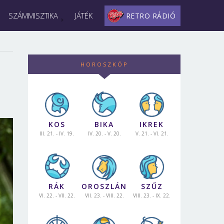
SZÁMMISZTIKA
JÁTÉK
RETRO RÁDIÓ
HOROSZKÓP
KOS
BIKA
IKREK
III. 21. - IV. 19.
IV. 20. - V. 20.
V. 21. - VI. 21.
RÁK
OROSZLÁN
SZŰZ
VI. 22. - VII. 22.
VII. 23. - VIII. 22.
VIII. 23. - IX. 22.