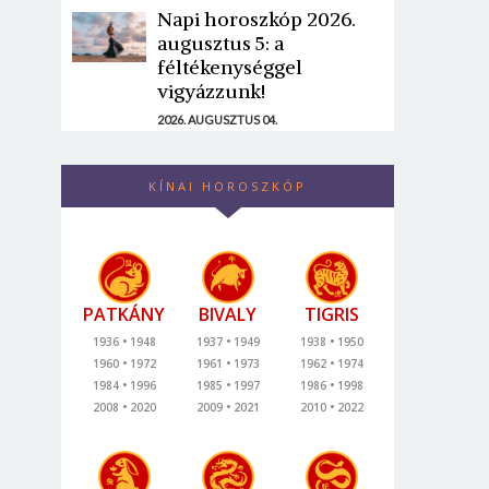
Napi horoszkóp 2026.
augusztus 5: a
féltékenységgel
vigyázzunk!
2026. AUGUSZTUS 04.
KÍNAI HOROSZKÓP
PATKÁNY
BIVALY
TIGRIS
1936
1948
1937
1949
1938
1950
1960
1972
1961
1973
1962
1974
1984
1996
1985
1997
1986
1998
2008
2020
2009
2021
2010
2022