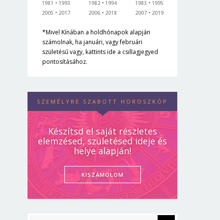
1981
1993
1982
1994
1983
1995
2005
2017
2006
2018
2007
2019
*Mivel Kínában a holdhónapok alapján
számolnak, ha januári, vagy februári
születésű vagy, kattints ide a csillagjegyed
pontosításához.
SZEMÉLYRE SZABOTT HOROSZKÓP
Készítsd el saját részletes
elemzésed, születésed ideje és
helye alapján!
KISZÁMOLOM