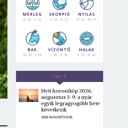
MÉRLEG
SKORPIÓ
NYILAS
IX. 23. - X. 22.
X. 23. - XI. 21.
XI. 22. - XII. 21.
BAK
VÍZÖNTŐ
HALAK
XII. 22. - I. 19.
I. 20. - II. 18.
II. 19. - III. 20.
TOP 5
Heti horoszkóp 2026.
augusztus 3-9: a nyár
egyik legragyogóbb hete
következik
2026. AUGUSZTUS 02.