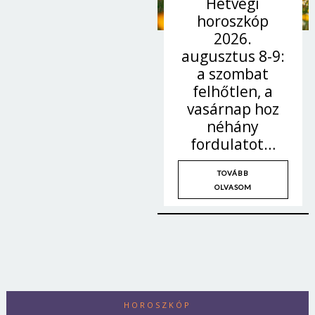
Hétvégi
horoszkóp
2026.
augusztus 8-9:
a szombat
felhőtlen, a
vasárnap hoz
néhány
fordulatot…
TOVÁBB
OLVASOM
HOROSZKÓP