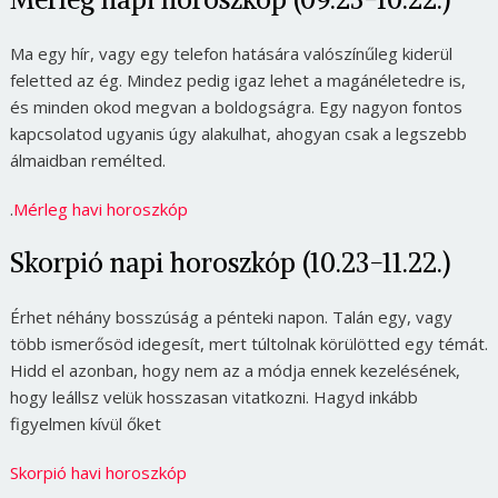
Ma egy hír, vagy egy telefon hatására valószínűleg kiderül
feletted az ég. Mindez pedig igaz lehet a magánéletedre is,
és minden okod megvan a boldogságra. Egy nagyon fontos
kapcsolatod ugyanis úgy alakulhat, ahogyan csak a legszebb
álmaidban remélted.
.
Mérleg havi horoszkóp
Skorpió napi horoszkóp (10.23-11.22.)
Érhet néhány bosszúság a pénteki napon. Talán egy, vagy
több ismerősöd idegesít, mert túltolnak körülötted egy témát.
Hidd el azonban, hogy nem az a módja ennek kezelésének,
hogy leállsz velük hosszasan vitatkozni. Hagyd inkább
figyelmen kívül őket
Skorpió havi horoszkóp