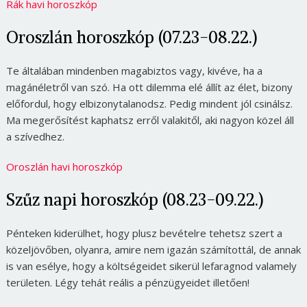
Rák havi horoszkóp
Oroszlán horoszkóp (07.23-08.22.)
Te általában mindenben magabiztos vagy, kivéve, ha a
magánéletről van szó. Ha ott dilemma elé állít az élet, bizony
előfordul, hogy elbizonytalanodsz. Pedig mindent jól csinálsz.
Ma megerősítést kaphatsz erről valakitől, aki nagyon közel áll
a szívedhez.
Oroszlán havi horoszkóp
Szűz napi horoszkóp (08.23-09.22.)
Pénteken kiderülhet, hogy plusz bevételre tehetsz szert a
közeljövőben, olyanra, amire nem igazán számítottál, de annak
is van esélye, hogy a költségeidet sikerül lefaragnod valamely
területen. Légy tehát reális a pénzügyeidet illetően!