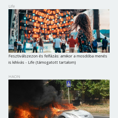
Life
Fesztiválszezon és felfázás: amikor a mosdóba menés
is kihívás - Life (támogatott tartalom)
HAON