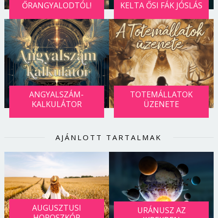
ŐRANGYALODTÓL!
KELTA ŐSI FÁK JÓSLÁS
ANGYALSZÁM-
TOTEMÁLLATOK
KALKULÁTOR
ÜZENETE
AJÁNLOTT TARTALMAK
AUGUSZTUSI
URÁNUSZ AZ
HOROSZKÓP