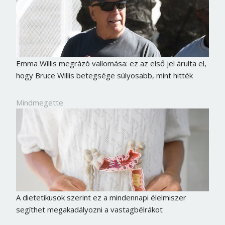
Jelszó
Mégse
Bejelentkezés
Emma Willis megrázó vallomása: ez az első jel árulta el,
hogy Bruce Willis betegsége súlyosabb, mint hitték
Mindmegette
A dietetikusok szerint ez a mindennapi élelmiszer
segíthet megakadályozni a vastagbélrákot