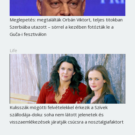
Meglepetés: megtalálták Orbán Viktort, teljes titokban
Szerbiába utazott – sörrel a kezében fotózták le a
Guča-i fesztiválon
Life
Kulisszák mögötti felvételekkel érkezik a Szívek
szállodája-doku: soha nem látott jelenetek és
visszaemlékezések járatják csúcsra a nosztalgiafaktort