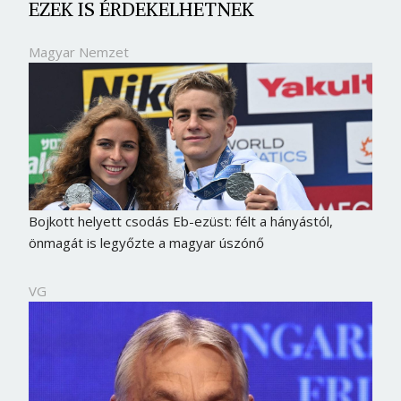
EZEK IS ÉRDEKELHETNEK
Magyar Nemzet
Bojkott helyett csodás Eb-ezüst: félt a hányástól,
önmagát is legyőzte a magyar úszónő
VG