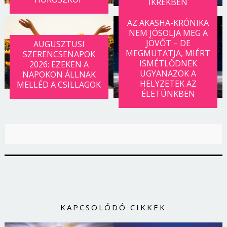
IKREKBEN
AZ AKASHA-KRÓNIKA
NEM JÓSOLJA MEG A
JÖVŐT – DE
AUGUSZTUSI
MEGMUTATJA, MIÉRT
SZERENCSENAPOK
ISMÉTLŐDNEK
2026: EZEKEN A
UGYANAZOK A
NAPOKON ÁLLNAK
HELYZETEK AZ
MELLÉD A CSILLAGOK
ÉLETÜNKBEN
KAPCSOLÓDÓ CIKKEK