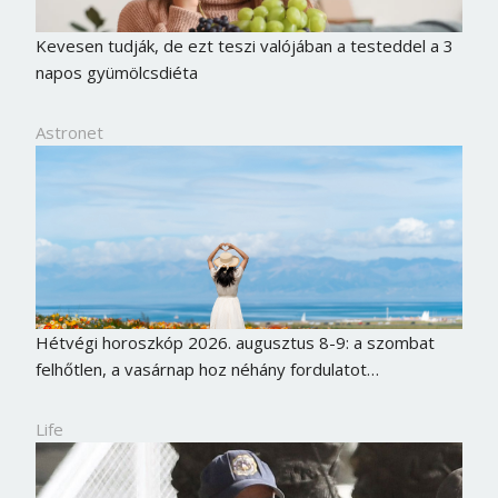
Kevesen tudják, de ezt teszi valójában a testeddel a 3
napos gyümölcsdiéta
Astronet
Hétvégi horoszkóp 2026. augusztus 8-9: a szombat
felhőtlen, a vasárnap hoz néhány fordulatot…
Borsonline bejelentkezés
Life
E-mail cím vagy felhasználónév