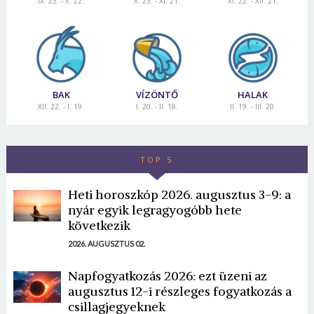
IX. 23. - X. 22.
X. 23. - XI. 21.
XI. 22. - XII. 21.
BAK
VÍZÖNTŐ
HALAK
XII. 22. - I. 19.
I. 20. - II. 18.
II. 19. - III. 20.
TOP 5
Heti horoszkóp 2026. augusztus 3-9: a
nyár egyik legragyogóbb hete
következik
2026. AUGUSZTUS 02.
Napfogyatkozás 2026: ezt üzeni az
augusztus 12-i részleges fogyatkozás a
csillagjegyeknek