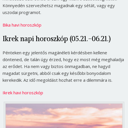
Könnyedén szervezhetsz magadnak egy sétát, vagy egy
uszodai programot.
Bika havi horoszkóp
Ikrek napi horoszkóp (05.21.-06.21.)
Pénteken egy jelentős magánéleti kérdésben kellene
döntened, de talán úgy érzed, hogy ez most még meghaladja
az erődet. Ha nem vagy biztos önmagadban, ne hagyd
magadat sürgetni, abból csak egy későbbi bonyodalom
kerekedik. Az idő megoldást hozhat erre a dilemmára is.
Ikrek havi horoszkóp