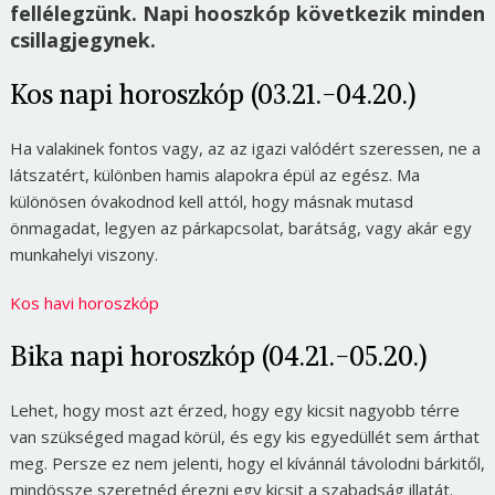
fellélegzünk. Napi hooszkóp következik minden
csillagjegynek.
Kos napi horoszkóp (03.21.-04.20.)
Ha valakinek fontos vagy, az az igazi valódért szeressen, ne a
látszatért, különben hamis alapokra épül az egész. Ma
különösen óvakodnod kell attól, hogy másnak mutasd
önmagadat, legyen az párkapcsolat, barátság, vagy akár egy
munkahelyi viszony.
Kos havi horoszkóp
Bika napi horoszkóp (04.21.-05.20.)
Lehet, hogy most azt érzed, hogy egy kicsit nagyobb térre
van szükséged magad körül, és egy kis egyedüllét sem árthat
meg. Persze ez nem jelenti, hogy el kívánnál távolodni bárkitől,
mindössze szeretnéd érezni egy kicsit a szabadság illatát.