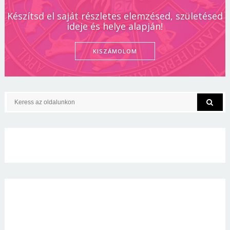
Készítsd el saját részletes elemzésed, születésed
ideje és helye alapján!
KISZÁMOLOM