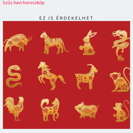
Szűz havi horoszkóp
EZ IS ÉRDEKELHET