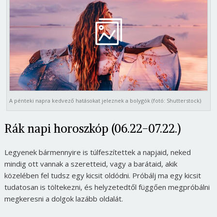
A pénteki napra kedvező hatásokat jeleznek a bolygók (fotó: Shutterstock)
Rák napi horoszkóp (06.22-07.22.)
Legyenek bármennyire is túlfeszítettek a napjaid, neked
mindig ott vannak a szeretteid, vagy a barátaid, akik
közelében fel tudsz egy kicsit oldódni. Próbálj ma egy kicsit
tudatosan is töltekezni, és helyzetedtől függően megpróbálni
megkeresni a dolgok lazább oldalát.