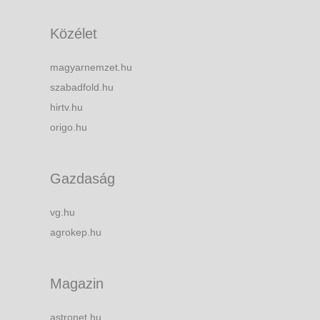
Közélet
magyarnemzet.hu
szabadfold.hu
hirtv.hu
origo.hu
Gazdaság
vg.hu
agrokep.hu
Magazin
astronet.hu