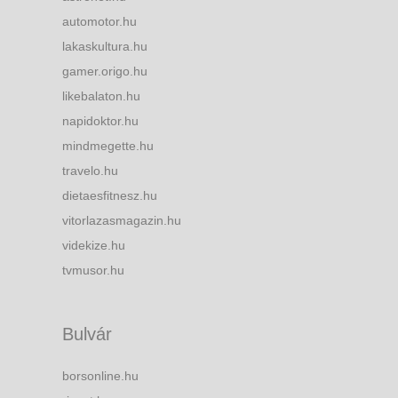
automotor.hu
lakaskultura.hu
gamer.origo.hu
likebalaton.hu
napidoktor.hu
mindmegette.hu
travelo.hu
dietaesfitnesz.hu
vitorlazasmagazin.hu
videkize.hu
tvmusor.hu
Bulvár
borsonline.hu