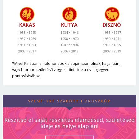
KAKAS
KUTYA
DISZNÓ
1933
1945
1934
1946
1935
1947
1957
1969
1958
1970
1959
1971
1981
1993
1982
1994
1983
1995
2005
2017
2006
2018
2007
2019
*Mivel Kínában a holdhónapok alapján számolnak, ha januári,
vagy februári születésű vagy, kattints ide a csillagjegyed
pontosításához.
SZEMÉLYRE SZABOTT HOROSZKÓP
Készítsd el saját részletes elemzésed, születésed
ideje és helye alapján!