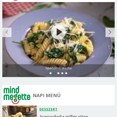
Olasz és görög paradicsomsaláta
NAPI MENÜ
DESSZERT
Aranygaluska grillen sütve