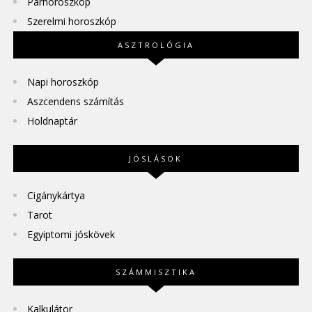
Párhoroszkóp
Szerelmi horoszkóp
ASZTROLÓGIA
Napi horoszkóp
Aszcendens számítás
Holdnaptár
JÓSLÁSOK
Cigánykártya
Tarot
Egyiptomi jóskövek
SZÁMMISZTIKA
Kalkulátor