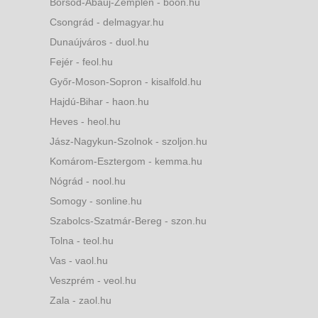
Borsod-Abaúj-Zemplén - boon.hu
Csongrád - delmagyar.hu
Dunaújváros - duol.hu
Fejér - feol.hu
Győr-Moson-Sopron - kisalfold.hu
Hajdú-Bihar - haon.hu
Heves - heol.hu
Jász-Nagykun-Szolnok - szoljon.hu
Komárom-Esztergom - kemma.hu
Nógrád - nool.hu
Somogy - sonline.hu
Szabolcs-Szatmár-Bereg - szon.hu
Tolna - teol.hu
Vas - vaol.hu
Veszprém - veol.hu
Zala - zaol.hu