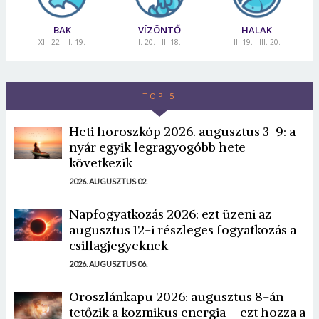
BAK
VÍZÖNTŐ
HALAK
XII. 22. - I. 19.
I. 20. - II. 18.
II. 19. - III. 20.
TOP 5
Heti horoszkóp 2026. augusztus 3-9: a
nyár egyik legragyogóbb hete
következik
2026. AUGUSZTUS 02.
Napfogyatkozás 2026: ezt üzeni az
augusztus 12-i részleges fogyatkozás a
csillagjegyeknek
2026. AUGUSZTUS 06.
Oroszlánkapu 2026: augusztus 8-án
tetőzik a kozmikus energia – ezt hozza a