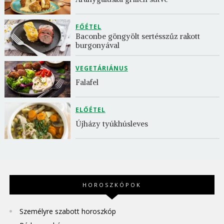
FŐÉTEL
Baconbe göngyölt sertésszűz rakott 
burgonyával
VEGETÁRIÁNUS
Falafel
ELŐÉTEL
Újházy tyúkhúsleves
HOROSZKÓPOK
Személyre szabott horoszkóp