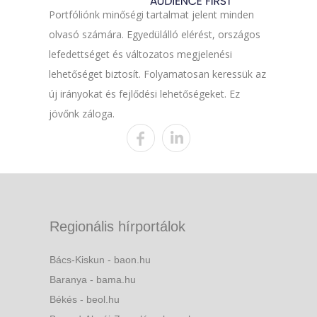
Portfóliónk minőségi tartalmat jelent minden
olvasó számára. Egyedülálló elérést, országos
lefedettséget és változatos megjelenési
lehetőséget biztosít. Folyamatosan keressük az
új irányokat és fejlődési lehetőségeket. Ez
jövőnk záloga.
Regionális hírportálok
Bács-Kiskun - baon.hu
Baranya - bama.hu
Békés - beol.hu