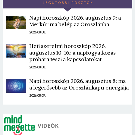
LEGUTÓBBI POSZTOK
Napi horoszkóp 2026. augusztus 9: a
Merkúr ma belép az Oroszlánba
2026.08.08.
Heti szerelmi horoszkóp 2026.
Borsonline bejelentkezés
augusztus 10-16.: a napfogyatkozás
próbára teszi a kapcsolatokat
E-mail cím vagy felhasználónév
2026.08.08.
Napi horoszkóp 2026. augusztus 8: ma
Jelszó
a legerősebb az Oroszlánkapu energiája
2026.08.07.
Mégse
Bejelentkezés
VIDEÓK