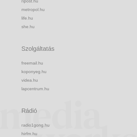
ripost.hu
metropol.hu
life.hu
she.hu
Szolgáltatás
freemail.hu
koponyeg.hu
videa.hu
lapcentrum.hu
Rádió
radio1gong.hu
hirfm.hu