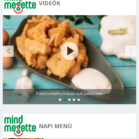
VIDEÓK
Paradicsomos rakott krumpli darált hússal
NAPI MENÜ