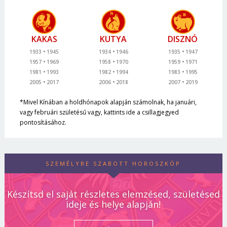
KAKAS
KUTYA
DISZNÓ
1933
1945
1934
1946
1935
1947
1957
1969
1958
1970
1959
1971
1981
1993
1982
1994
1983
1995
2005
2017
2006
2018
2007
2019
*Mivel Kínában a holdhónapok alapján számolnak, ha januári,
vagy februári születésű vagy, kattints ide a csillagjegyed
pontosításához.
SZEMÉLYRE SZABOTT HOROSZKÓP
Készítsd el saját részletes elemzésed, születésed
ideje és helye alapján!