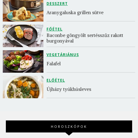
DESSZERT
Aranygaluska grillen sütve
FŐÉTEL
Baconbe göngyölt sertésszűz rakott 
burgonyával
VEGETÁRIÁNUS
Falafel
ELŐÉTEL
Újházy tyúkhúsleves
HOROSZKÓPOK