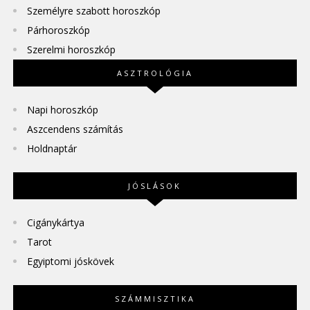
Személyre szabott horoszkóp
Párhoroszkóp
Szerelmi horoszkóp
ASZTROLÓGIA
Napi horoszkóp
Aszcendens számítás
Holdnaptár
JÓSLÁSOK
Cigánykártya
Tarot
Egyiptomi jóskövek
SZÁMMISZTIKA