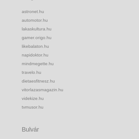
astronet.hu
automotor.hu
lakaskultura.hu
gamer.origo.hu
likebalaton.hu
napidoktor.hu
mindmegette.hu
travelo.hu
dietaesfitnesz.hu
vitorlazasmagazin.hu
videkize.hu
tvmusor.hu
Bulvár