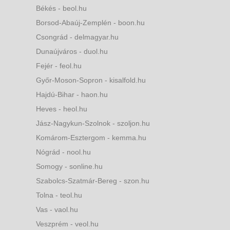
Békés - beol.hu
Borsod-Abaúj-Zemplén - boon.hu
Csongrád - delmagyar.hu
Dunaújváros - duol.hu
Fejér - feol.hu
Győr-Moson-Sopron - kisalfold.hu
Hajdú-Bihar - haon.hu
Heves - heol.hu
Jász-Nagykun-Szolnok - szoljon.hu
Komárom-Esztergom - kemma.hu
Nógrád - nool.hu
Somogy - sonline.hu
Szabolcs-Szatmár-Bereg - szon.hu
Tolna - teol.hu
Vas - vaol.hu
Veszprém - veol.hu