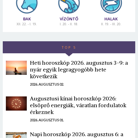
BAK
VÍZÖNTŐ
HALAK
XII. 22. - I. 19.
I. 20. - II. 18.
II. 19. - III. 20.
TOP 5
Heti horoszkóp 2026. augusztus 3-9: a
nyár egyik legragyogóbb hete
következik
2026. AUGUSZTUS 02.
Augusztusi kínai horoszkóp 2026:
elsöprő energiák, váratlan fordulatok
érkeznek
2026. AUGUSZTUS 01.
Napi horoszkóp 2026. augusztus 6: a