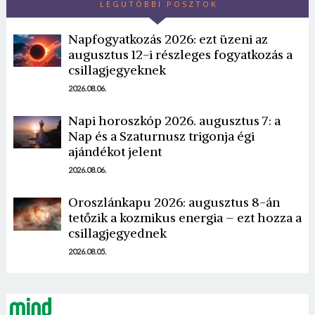
LEGUTÓBBI POSZTOK
Napfogyatkozás 2026: ezt üzeni az
augusztus 12-i részleges fogyatkozás a
csillagjegyeknek
2026.08.06.
Napi horoszkóp 2026. augusztus 7: a
Borsonline bejelentkezés
Nap és a Szaturnusz trigonja égi
ajándékot jelent
E-mail cím vagy felhasználónév
2026.08.06.
Oroszlánkapu 2026: augusztus 8-án
Jelszó
tetőzik a kozmikus energia – ezt hozza a
csillagjegyednek
2026.08.05.
Mégse
Bejelentkezés