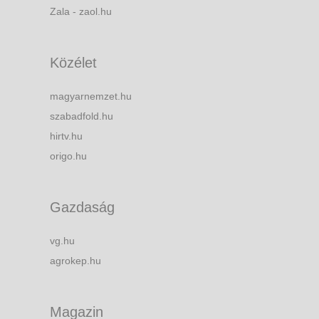
Zala - zaol.hu
Közélet
magyarnemzet.hu
szabadfold.hu
hirtv.hu
origo.hu
Gazdaság
vg.hu
agrokep.hu
Magazin