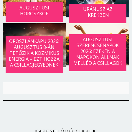
AUGUSZTUSI
URÁNUSZ AZ
HOROSZKÓP
IKREKBEN
AUGUSZTUSI
OROSZLÁNKAPU 2026:
SZERENCSENAPOK
AUGUSZTUS 8-ÁN
2026: EZEKEN A
TETŐZIK A KOZMIKUS
NAPOKON ÁLLNAK
ENERGIA – EZT HOZZA
MELLÉD A CSILLAGOK
A CSILLAGJEGYEDNEK
KAPCSOLÓDÓ CIKKEK