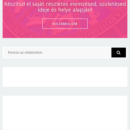
Készítsd el saját részletes elemzésed, születésed
ideje és helye alapján!
KISZÁMOLOM