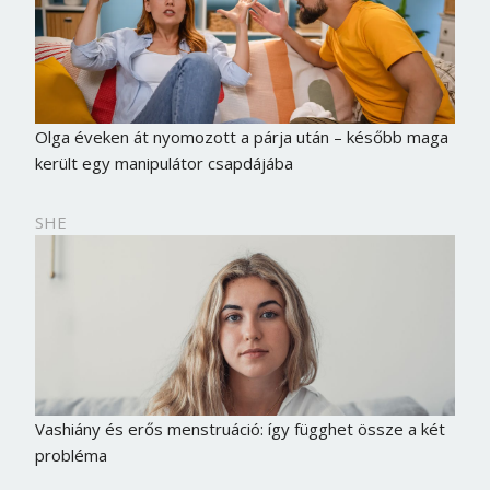
Jelszó
Mégse
Bejelentkezés
Olga éveken át nyomozott a párja után – később maga
került egy manipulátor csapdájába
SHE
Vashiány és erős menstruáció: így függhet össze a két
probléma