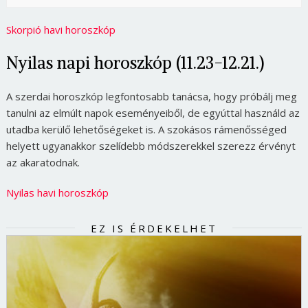
Skorpió havi horoszkóp
Nyilas napi horoszkóp (11.23-12.21.)
A szerdai horoszkóp legfontosabb tanácsa, hogy próbálj meg
tanulni az elmúlt napok eseményeiből, de egyúttal használd az
utadba kerülő lehetőségeket is. A szokásos rámenősséged
helyett ugyanakkor szelídebb módszerekkel szerezz érvényt
az akaratodnak.
Nyilas havi horoszkóp
EZ IS ÉRDEKELHET