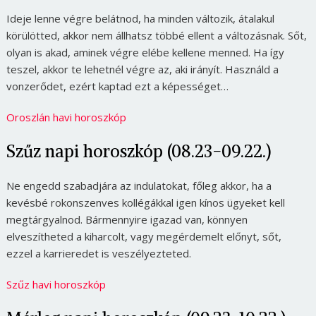
Ideje lenne végre belátnod, ha minden változik, átalakul
körülötted, akkor nem állhatsz többé ellent a változásnak. Sőt,
olyan is akad, aminek végre elébe kellene menned. Ha így
teszel, akkor te lehetnél végre az, aki irányít. Használd a
vonzerődet, ezért kaptad ezt a képességet…
Oroszlán havi horoszkóp
Szűz napi horoszkóp (08.23-09.22.)
Ne engedd szabadjára az indulatokat, főleg akkor, ha a
kevésbé rokonszenves kollégákkal igen kínos ügyeket kell
megtárgyalnod. Bármennyire igazad van, könnyen
elveszítheted a kiharcolt, vagy megérdemelt előnyt, sőt,
ezzel a karrieredet is veszélyezteted.
Szűz havi horoszkóp