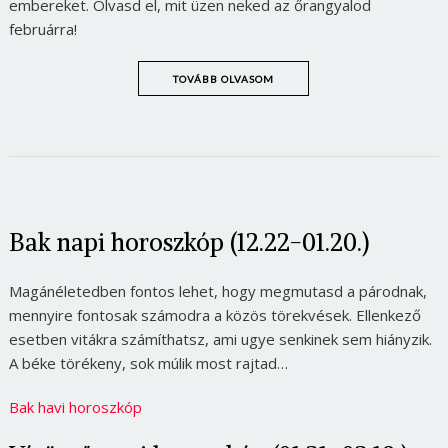
embereket. Olvasd el, mit üzen neked az őrangyalod
februárra!
TOVÁBB OLVASOM
Bak napi horoszkóp (12.22-01.20.)
Magánéletedben fontos lehet, hogy megmutasd a párodnak,
mennyire fontosak számodra a közös törekvések. Ellenkező
esetben vitákra számíthatsz, ami ugye senkinek sem hiányzik.
A béke törékeny, sok múlik most rajtad…
Bak havi horoszkóp