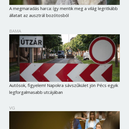
A megmaradás harca: így mentik meg a világ legritkább
állatait az ausztrál bozótosból
BAMA
Autósok, figyelem! Napokra sávszűkület jön Pécs egyik
legforgalmasabb utcájában
VG