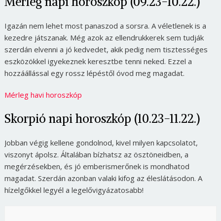
Mérleg napi horoszkóp (09.23-10.22.)
Igazán nem lehet most panaszod a sorsra. A véletlenek is a
kezedre játszanak. Még azok az ellendrukkerek sem tudják
szerdán elvenni a jó kedvedet, akik pedig nem tisztességes
eszközökkel igyekeznek keresztbe tenni neked. Ezzel a
hozzáállással egy rossz lépéstől óvod meg magadat.
Mérleg havi horoszkóp
Skorpió napi horoszkóp (10.23-11.22.)
Jobban végig kellene gondolnod, kivel milyen kapcsolatot,
viszonyt ápolsz. Általában bízhatsz az ösztöneidben, a
megérzésekben, és jó emberismerőnek is mondhatod
magadat. Szerdán azonban valaki kifog az éleslátásodon. A
hízelgőkkel legyél a legelővigyázatosabb!