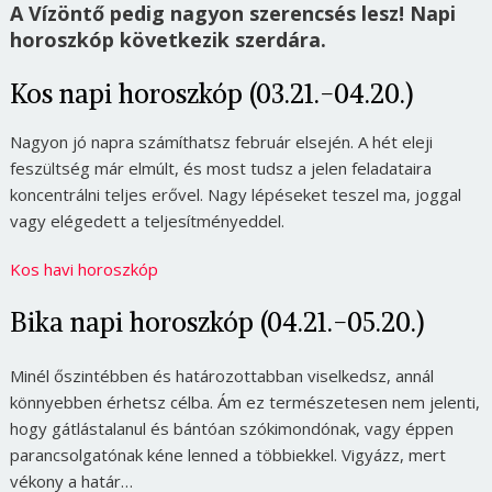
A Vízöntő pedig nagyon szerencsés lesz! Napi
horoszkóp következik szerdára.
Kos napi horoszkóp (03.21.-04.20.)
Nagyon jó napra számíthatsz február elsején. A hét eleji
feszültség már elmúlt, és most tudsz a jelen feladataira
koncentrálni teljes erővel. Nagy lépéseket teszel ma, joggal
vagy elégedett a teljesítményeddel.
Kos havi horoszkóp
Bika napi horoszkóp (04.21.-05.20.)
Minél őszintébben és határozottabban viselkedsz, annál
könnyebben érhetsz célba. Ám ez természetesen nem jelenti,
hogy gátlástalanul és bántóan szókimondónak, vagy éppen
parancsolgatónak kéne lenned a többiekkel. Vigyázz, mert
vékony a határ…