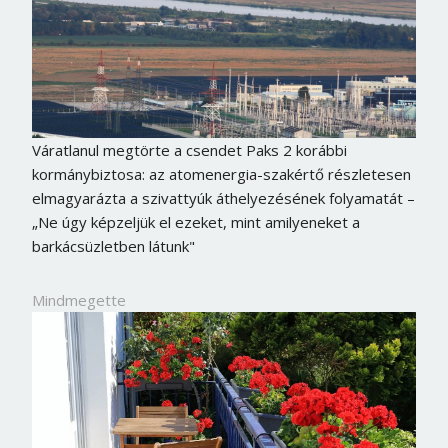
Váratlanul megtörte a csendet Paks 2 korábbi
kormánybiztosa: az atomenergia-szakértő részletesen
elmagyarázta a szivattyúk áthelyezésének folyamatát –
„Ne úgy képzeljük el ezeket, mint amilyeneket a
barkácsüzletben látunk"
Mindmegette