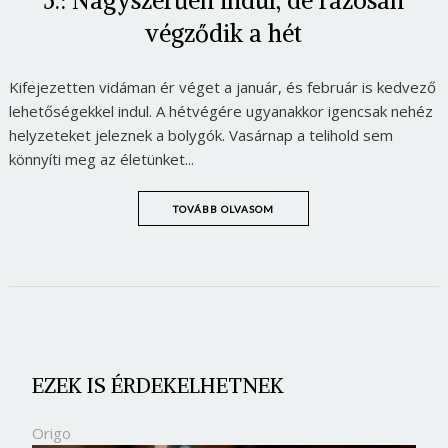
5.: Nagyszerűen indul, de rázósan
végződik a hét
Kifejezetten vidáman ér véget a január, és február is kedvező
lehetőségekkel indul. A hétvégére ugyanakkor igencsak nehéz
helyzeteket jeleznek a bolygók. Vasárnap a telihold sem
könnyíti meg az életünket...
TOVÁBB OLVASOM
EZEK IS ÉRDEKELHETNEK
Origo