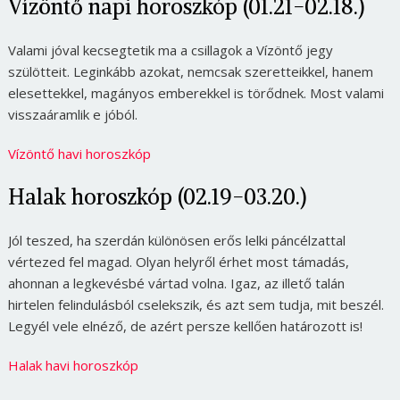
Vízöntő napi horoszkóp (01.21-02.18.)
Valami jóval kecsegtetik ma a csillagok a Vízöntő jegy
szülötteit. Leginkább azokat, nemcsak szeretteikkel, hanem
elesettekkel, magányos emberekkel is törődnek. Most valami
visszaáramlik e jóból.
Vízöntő havi horoszkóp
Halak horoszkóp (02.19-03.20.)
Jól teszed, ha szerdán különösen erős lelki páncélzattal
vértezed fel magad. Olyan helyről érhet most támadás,
ahonnan a legkevésbé vártad volna. Igaz, az illető talán
hirtelen felindulásból cselekszik, és azt sem tudja, mit beszél.
Legyél vele elnéző, de azért persze kellően határozott is!
Halak havi horoszkóp