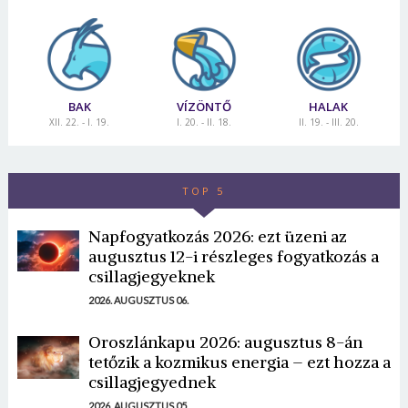
BAK
VÍZÖNTŐ
HALAK
XII. 22. - I. 19.
I. 20. - II. 18.
II. 19. - III. 20.
TOP 5
Napfogyatkozás 2026: ezt üzeni az
augusztus 12-i részleges fogyatkozás a
csillagjegyeknek
2026. AUGUSZTUS 06.
Oroszlánkapu 2026: augusztus 8-án
tetőzik a kozmikus energia – ezt hozza a
csillagjegyednek
2026. AUGUSZTUS 05.