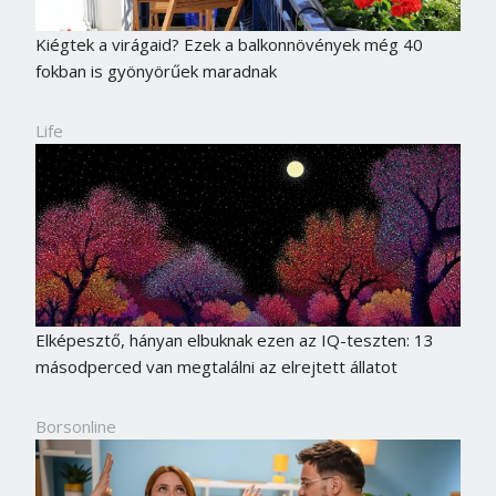
Kiégtek a virágaid? Ezek a balkonnövények még 40
fokban is gyönyörűek maradnak
Life
Elképesztő, hányan elbuknak ezen az IQ-teszten: 13
másodperced van megtalálni az elrejtett állatot
Borsonline bejelentkezés
Borsonline
E-mail cím vagy felhasználónév