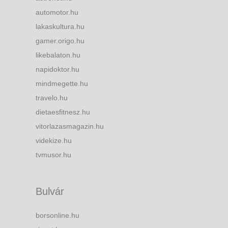
automotor.hu
lakaskultura.hu
gamer.origo.hu
likebalaton.hu
napidoktor.hu
mindmegette.hu
travelo.hu
dietaesfitnesz.hu
vitorlazasmagazin.hu
videkize.hu
tvmusor.hu
Bulvár
borsonline.hu