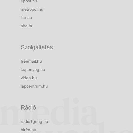
ripost.hu
metropol.hu
life.hu
she.hu
Szolgáltatás
freemail.hu
koponyeg.hu
videa.hu
lapcentrum.hu
Rádió
radio1gong.hu
hirfm.hu