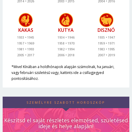
2014
2026
2003
2015
2004
2016
KAKAS
KUTYA
DISZNÓ
1933
1945
1934
1946
1935
1947
1957
1969
1958
1970
1959
1971
1981
1993
1982
1994
1983
1995
2005
2017
2006
2018
2007
2019
*Mivel Kínában a holdhónapok alapján számolnak, ha januári,
vagy februári születésű vagy, kattints ide a csillagjegyed
pontosításához.
SZEMÉLYRE SZABOTT HOROSZKÓP
Készítsd el saját részletes elemzésed, születésed
ideje és helye alapján!