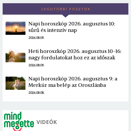
LEGUTÓBBI POSZTOK
Napi horoszkóp 2026. augusztus 10:
sűrű és intenzív nap
2026.08.09.
Borsonline bejelentkezés
Heti horoszkóp 2026. augusztus 10-16:
nagy fordulatokat hoz ez az időszak
E-mail cím vagy felhasználónév
2026.08.09.
Napi horoszkóp 2026. augusztus 9: a
Jelszó
Merkúr ma belép az Oroszlánba
2026.08.08.
Mégse
Bejelentkezés
VIDEÓK