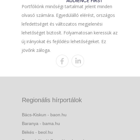
Portfóliónk minőségi tartalmat jelent minden
olvasó számára. Egyedülálló elérést, országos
lefedettséget és változatos megjelenési
lehetőséget biztosít. Folyamatosan keressük az
új irányokat és fejlődési lehetőségeket. Ez
jövőnk záloga.
Regionális hírportálok
Bács-Kiskun - baon.hu
Baranya - bama.hu
Békés - beol.hu