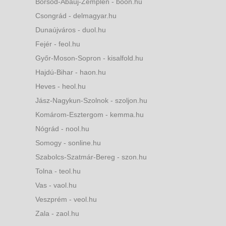
Borsod-Abaúj-Zemplén - boon.hu
Csongrád - delmagyar.hu
Dunaújváros - duol.hu
Fejér - feol.hu
Győr-Moson-Sopron - kisalfold.hu
Hajdú-Bihar - haon.hu
Heves - heol.hu
Jász-Nagykun-Szolnok - szoljon.hu
Komárom-Esztergom - kemma.hu
Nógrád - nool.hu
Somogy - sonline.hu
Szabolcs-Szatmár-Bereg - szon.hu
Tolna - teol.hu
Vas - vaol.hu
Veszprém - veol.hu
Zala - zaol.hu