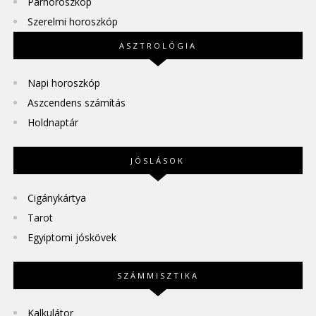
Párhoroszkóp
Szerelmi horoszkóp
ASZTROLÓGIA
Napi horoszkóp
Aszcendens számítás
Holdnaptár
JÓSLÁSOK
Cigánykártya
Tarot
Egyiptomi jóskövek
SZÁMMISZTIKA
Kalkulátor