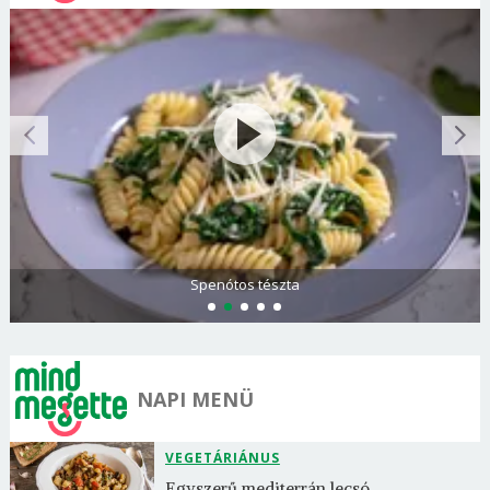
Spenótos tészta
NAPI MENÜ
VEGETÁRIÁNUS
Egyszerű mediterrán lecsó