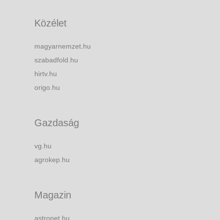
Közélet
magyarnemzet.hu
szabadfold.hu
hirtv.hu
origo.hu
Gazdaság
vg.hu
agrokep.hu
Magazin
astronet.hu