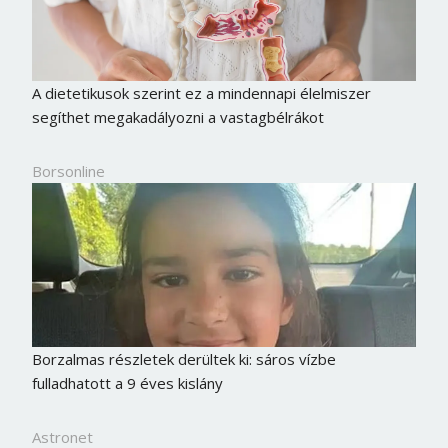
A dietetikusok szerint ez a mindennapi élelmiszer
segíthet megakadályozni a vastagbélrákot
Borsonline
Borsonline bejelentkezés
Borzalmas részletek derültek ki: sáros vízbe
fulladhatott a 9 éves kislány
E-mail cím vagy felhasználónév
Astronet