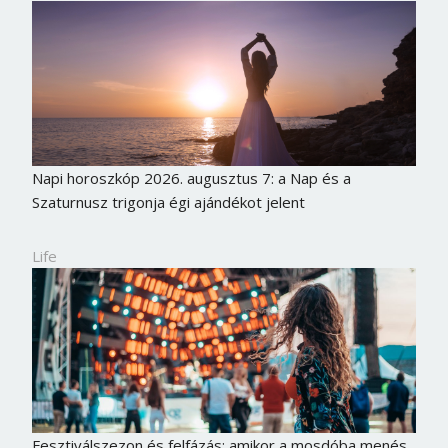
Jelszó
Mégse
Bejelentkezés
Napi horoszkóp 2026. augusztus 7: a Nap és a
Szaturnusz trigonja égi ajándékot jelent
Life
Fesztiválszezon és felfázás: amikor a mosdóba menés