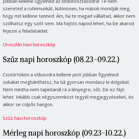
Jobban kellene ügyelned az időbeosztásodra! Te nem
szereted a rutinmunkát, különösen, ha mások mondják meg,
hogy mit kellene tenned. Ám, ha te magad vállaltad, akkor nem
szólhatsz egy szót sem. Ma hajtós napod lehet, ha be akarod
fejezni a feladataidat.
Oroszlán havi horoszkóp
Szűz napi horoszkóp (08.23-09.22.)
Csütörtökön a stílusodra kellene picit jobban figyelned:
sokakat megbánthatsz, ha túl gyorsan mondasz ki dolgokat.
Nem mintha nem tapintanál rá a lényegre, sőt. De ez fájó
lehet. Inkább csak négyszemközt tegyél megjegyzéseket, és
akkor se csípős hangon.
Szűz havi horoszkóp
Mérleg napi horoszkóp (09.23-10.22.)