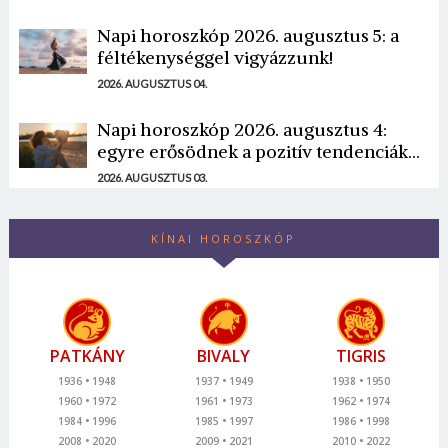
Napi horoszkóp 2026. augusztus 5: a
féltékenységgel vigyázzunk!
2026. AUGUSZTUS 04.
Napi horoszkóp 2026. augusztus 4:
egyre erősödnek a pozitív tendenciák...
2026. AUGUSZTUS 03.
KÍNAI HOROSZKÓP
PATKÁNY
BIVALY
TIGRIS
1936
1948
1937
1949
1938
1950
1960
1972
1961
1973
1962
1974
1984
1996
1985
1997
1986
1998
2008
2020
2009
2021
2010
2022