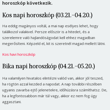
horoszkóp következik.
Kos napi horoszkóp (03.21.-04.20.)
Ha eddig magányos voltál, a mai nap esélyes lehet, hogy
találkozol valakivel. Persze először is a hitedet, és a
szerelemre való hajlandóságodat kell ehhez magadban
megerősíteni. Képzeld el, kit is szeretnél magad mellett látni.
Kos havi horoszkóp
Bika napi horoszkóp (04.21.-05.20.)
Ha valamilyen hivatalos elintézni valód van, akkor jól teszed,
ha rögtön azzal kezded a napodat. A nap további részében
ugyanis zavarba ejtő jelenetekre, időhúzásra számíthatsz. De,
ha a legfontosabbon már túl vagy, akkor ez nem fog úgy
aggasztani.