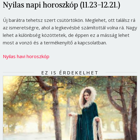
Nyilas napi horoszkóp (11.23-12.21.)
Új barátra tehetsz szert csütörtökön. Meglehet, ott találsz rá
az ismeretségre, ahol a legkevésbé számítottál volna rá. Nagy
lehet a különbség közöttetek, de éppen ez a másság lehet
most a vonzó és a termékenyítő a kapcsolatban.
Nyilas havi horoszkóp
EZ IS ÉRDEKELHET