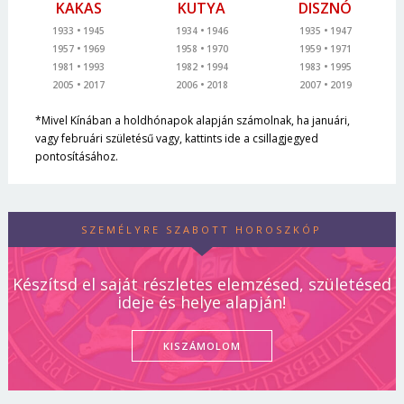
KAKAS
KUTYA
DISZNÓ
1933
1945
1934
1946
1935
1947
1957
1969
1958
1970
1959
1971
1981
1993
1982
1994
1983
1995
2005
2017
2006
2018
2007
2019
*Mivel Kínában a holdhónapok alapján számolnak, ha januári,
vagy februári születésű vagy, kattints ide a csillagjegyed
pontosításához.
SZEMÉLYRE SZABOTT HOROSZKÓP
Készítsd el saját részletes elemzésed, születésed
ideje és helye alapján!
KISZÁMOLOM