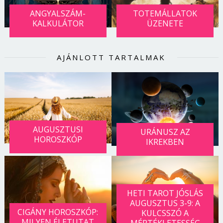
ANGYALSZÁM-
TOTEMÁLLATOK
KALKULÁTOR
ÜZENETE
AJÁNLOTT TARTALMAK
AUGUSZTUSI
URÁNUSZ AZ
HOROSZKÓP
IKREKBEN
HETI TAROT JÓSLÁS
AUGUSZTUS 3-9: A
CIGÁNY HOROSZKÓP:
KULCSSZÓ A
MILYEN ÉLETUTAT
MÉRTÉKLETESSÉG