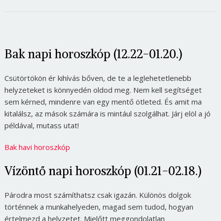
Bak napi horoszkóp (12.22-01.20.)
Csütörtökön ér kihívás bőven, de te a leglehetetlenebb
helyzeteket is könnyedén oldod meg. Nem kell segítséget
sem kérned, mindenre van egy mentő ötleted. És amit ma
kitalálsz, az mások számára is mintául szolgálhat. Járj elöl a jó
példával, mutass utat!
Bak havi horoszkóp
Vízöntő napi horoszkóp (01.21-02.18.)
Párodra most számíthatsz csak igazán. Különös dolgok
történnek a munkahelyeden, magad sem tudod, hogyan
értelmezd a helyzetet. Mielőtt meggondolatlan