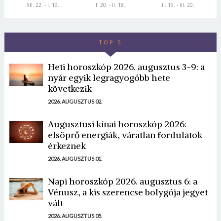
XII. 22. - I. 19.
I. 20. - II. 18.
II. 19. - III. 20.
TOP 5
Heti horoszkóp 2026. augusztus 3-9: a
nyár egyik legragyogóbb hete
következik
2026. AUGUSZTUS 02.
Augusztusi kínai horoszkóp 2026:
elsöprő energiák, váratlan fordulatok
érkeznek
2026. AUGUSZTUS 01.
Napi horoszkóp 2026. augusztus 6: a
Vénusz, a kis szerencse bolygója jegyet
vált
2026. AUGUSZTUS 05.