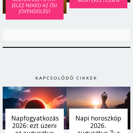
JELEZ NEKED AZ ŐSI
JÖVENDÖLÉS?
KAPCSOLÓDÓ CIKKEK
Napi horoszkóp
Napfogyatkozás
2026.
2026: ezt üzeni
augusztus 7: a
az augusztus