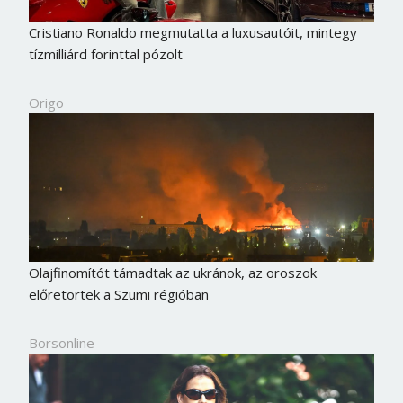
Cristiano Ronaldo megmutatta a luxusautóit, mintegy
tízmilliárd forinttal pózolt
Origo
Olajfinomítót támadtak az ukránok, az oroszok
előretörtek a Szumi régióban
Borsonline