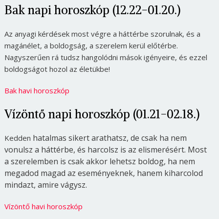
Bak napi horoszkóp (12.22-01.20.)
Az anyagi kérdések most végre a háttérbe szorulnak, és a
magánélet, a boldogság, a szerelem kerül előtérbe.
Nagyszerűen rá tudsz hangolódni mások igényeire, és ezzel
boldogságot hozol az életükbe!
Bak havi horoszkóp
Vízöntő napi horoszkóp (01.21-02.18.)
hatalmas sikert arathatsz,
de csak
ha nem
Kedden
vonulsz a háttérbe,
és harcolsz is az elismerésért
.
Most
a
szerelemben
is
csak akkor lehetsz boldog, ha nem
megadod magad az eseményeknek, hanem kiharcolod
mindazt, amire vágysz.
Vízöntő havi horoszkóp