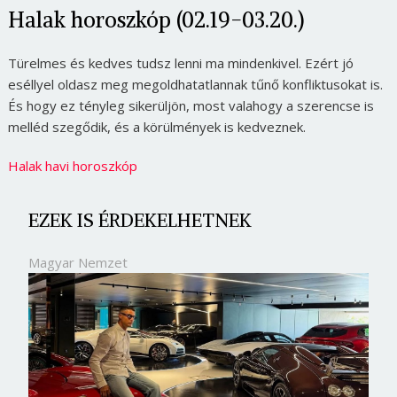
Halak horoszkóp (02.19-03.20.)
Türelmes és kedves tudsz lenni ma mindenkivel. Ezért jó
eséllyel oldasz meg megoldhatatlannak tűnő konfliktusokat is.
És hogy ez tényleg sikerüljön, most valahogy a szerencse is
melléd szegődik, és a körülmények is kedveznek.
Halak havi horoszkóp
EZEK IS ÉRDEKELHETNEK
Magyar Nemzet