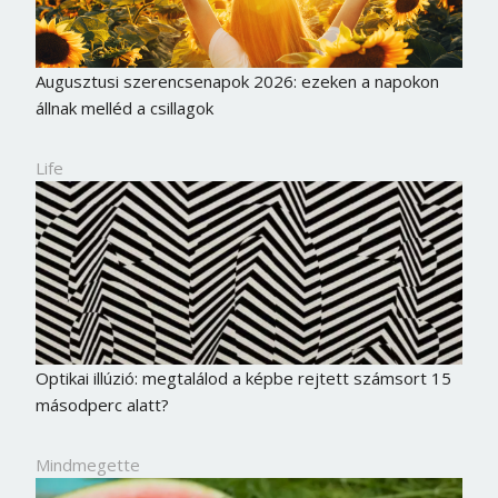
Augusztusi szerencsenapok 2026: ezeken a napokon
állnak melléd a csillagok
Life
Borsonline bejelentkezés
Optikai illúzió: megtalálod a képbe rejtett számsort 15
másodperc alatt?
E-mail cím vagy felhasználónév
Mindmegette