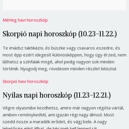
Mérleg havi horoszkóp
Skorpió napi horoszkóp (10.23-11.22.)
Te imádsz taktikázni, és büszke vagy csavaros eszedre, és
most épp ezért idegesít különösképpen, hogy úgy érzed, nem
láthatsz a színfalak mögé, ahol pedig nagyon sok minden
történik. Nyugodj meg, rövidesen minden részlet kitisztul.
Skorpió havi horoszkóp
Nyilas napi horoszkóp (11.23-12.21.)
Végre olyasmibe kezdhetsz, amire már nagyon régóta vártál,
amiben reménykedtél, ami igazán régi nagy álmod. Most
szedd össze a maradék erődet, és vágj bele. A nagy
lehetőség eléd állhat, de késznek kell lenned rá!