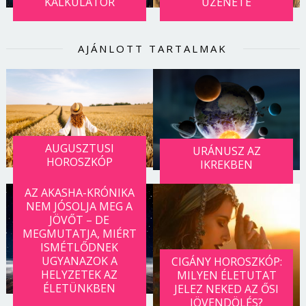
KALKULÁTOR
ÜZENETE
AJÁNLOTT TARTALMAK
AUGUSZTUSI
URÁNUSZ AZ
HOROSZKÓP
IKREKBEN
AZ AKASHA-KRÓNIKA
NEM JÓSOLJA MEG A
JÖVŐT – DE
MEGMUTATJA, MIÉRT
ISMÉTLŐDNEK
UGYANAZOK A
CIGÁNY HOROSZKÓP:
HELYZETEK AZ
MILYEN ÉLETUTAT
ÉLETÜNKBEN
JELEZ NEKED AZ ŐSI
JÖVENDÖLÉS?