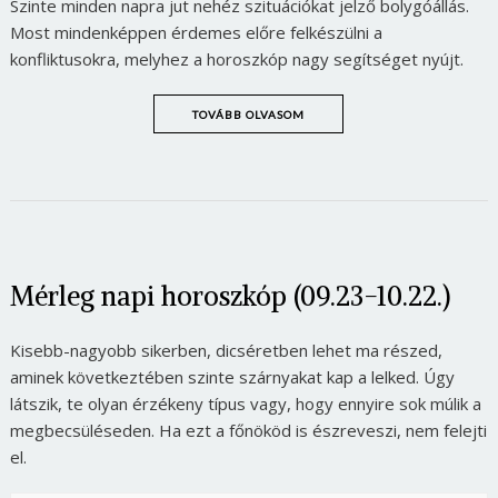
Szinte minden napra jut nehéz szituációkat jelző bolygóállás.
Most mindenképpen érdemes előre felkészülni a
konfliktusokra, melyhez a horoszkóp nagy segítséget nyújt.
TOVÁBB OLVASOM
Mérleg napi horoszkóp (09.23-10.22.)
Kisebb-nagyobb sikerben, dicséretben lehet ma részed,
aminek következtében szinte szárnyakat kap a lelked. Úgy
látszik, te olyan érzékeny típus vagy, hogy ennyire sok múlik a
megbecsüléseden. Ha ezt a főnököd is észreveszi, nem felejti
el.