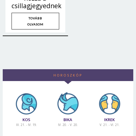
csillagjegyednek
TOVÁBB
OLVASOM
HOROSZKÓP
KOS
BIKA
IKREK
III. 21. - IV. 19.
IV. 20. - V. 20.
V. 21. - VI. 21.