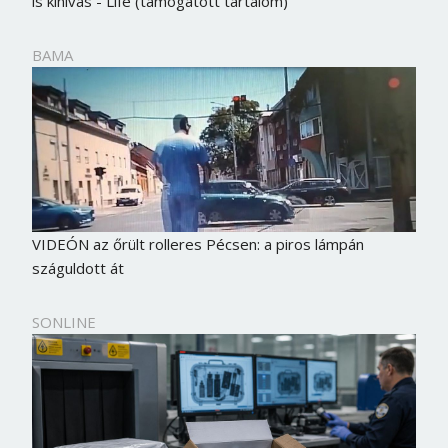
is kihívás - Life (támogatott tartalom)
BAMA
VIDEÓN az őrült rolleres Pécsen: a piros lámpán
száguldott át
SONLINE