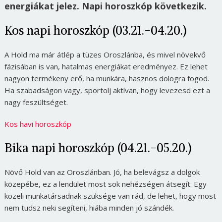
energiákat jelez. Napi horoszkóp következik.
Kos napi horoszkóp (03.21.-04.20.)
A Hold ma már átlép a tüzes Oroszlánba, és mivel növekvő
fázisában is van, hatalmas energiákat eredményez. Ez lehet
nagyon termékeny erő, ha munkára, hasznos dologra fogod.
Ha szabadságon vagy, sportolj aktívan, hogy levezesd ezt a
nagy feszültséget.
Kos havi horoszkóp
Bika napi horoszkóp (04.21.-05.20.)
Növő Hold van az Oroszlánban. Jó, ha belevágsz a dolgok
közepébe, ez a lendület most sok nehézségen átsegít. Egy
közeli munkatársadnak szüksége van rád, de lehet, hogy most
nem tudsz neki segíteni, hiába minden jó szándék.