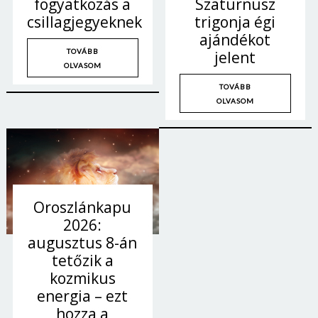
Szaturnusz
fogyatkozás a
trigonja égi
csillagjegyeknek
ajándékot
TOVÁBB
jelent
OLVASOM
TOVÁBB
OLVASOM
Oroszlánkapu
2026:
augusztus 8-án
tetőzik a
kozmikus
energia – ezt
hozza a