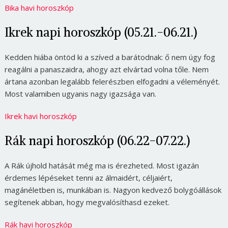
Bika havi horoszkóp
Ikrek napi horoszkóp (05.21.-06.21.)
Kedden hiába öntöd ki a szíved a barátodnak: ő nem úgy fog
reagálni a panaszaidra, ahogy azt elvártad volna tőle. Nem
ártana azonban legalább felerészben elfogadni a véleményét.
Most valamiben ugyanis nagy igazsága van.
Ikrek havi horoszkóp
Rák napi horoszkóp (06.22-07.22.)
A Rák újhold hatását még ma is érezheted. Most igazán
érdemes lépéseket tenni az álmaidért, céljaiért,
magánéletben is, munkában is. Nagyon kedvező bolygóállások
segítenek abban, hogy megvalósíthasd ezeket.
Rák havi horoszkóp