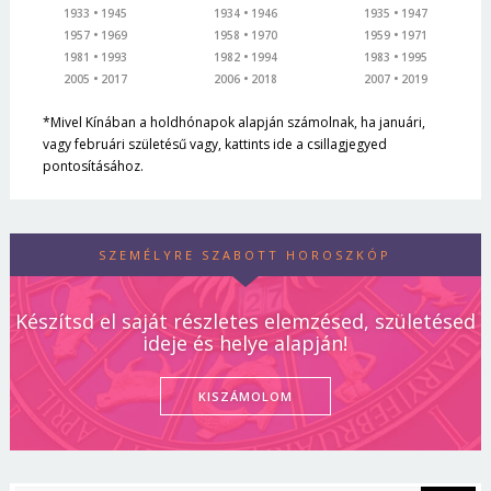
1933
1945
1934
1946
1935
1947
1957
1969
1958
1970
1959
1971
1981
1993
1982
1994
1983
1995
2005
2017
2006
2018
2007
2019
*Mivel Kínában a holdhónapok alapján számolnak, ha januári,
vagy februári születésű vagy, kattints ide a csillagjegyed
pontosításához.
SZEMÉLYRE SZABOTT HOROSZKÓP
Készítsd el saját részletes elemzésed, születésed
ideje és helye alapján!
KISZÁMOLOM