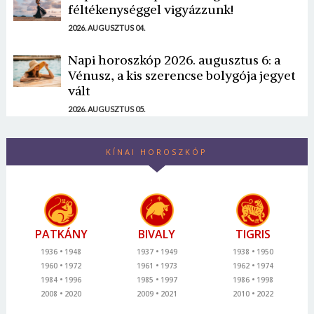
féltékenységgel vigyázzunk!
2026. AUGUSZTUS 04.
Napi horoszkóp 2026. augusztus 6: a
Vénusz, a kis szerencse bolygója jegyet
vált
2026. AUGUSZTUS 05.
KÍNAI HOROSZKÓP
PATKÁNY
BIVALY
TIGRIS
1936
1948
1937
1949
1938
1950
1960
1972
1961
1973
1962
1974
1984
1996
1985
1997
1986
1998
2008
2020
2009
2021
2010
2022