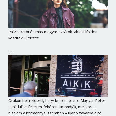
Palvin Barbi és más magyar sztárok, akik külföldön
kezdtek új életet
VG
Órákon belül kiderül, hogy leeresztett-e Magyar Péter
euró-lufija: feketén-fehéren kimondják, mekkora a
bizalom a kormánnyal szemben – újabb zavarba ejtő