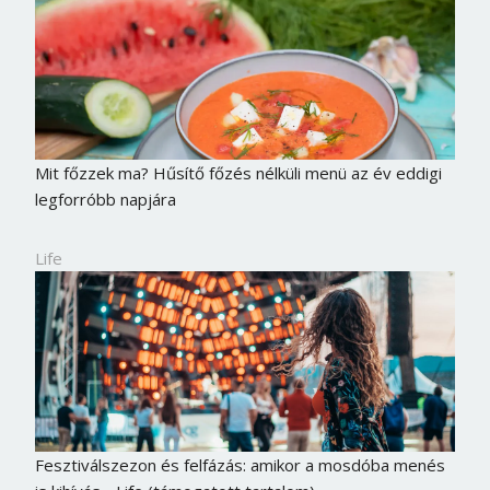
Jelszó
Mégse
Bejelentkezés
Mit főzzek ma? Hűsítő főzés nélküli menü az év eddigi
legforróbb napjára
Life
Fesztiválszezon és felfázás: amikor a mosdóba menés