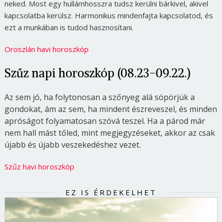
neked. Most egy hullámhosszra tudsz kerülni bárkivel, akivel
kapcsolatba kerülsz. Harmonikus mindenfajta kapcsolatod, és
ezt a munkában is tudod hasznosítani.
Oroszlán havi horoszkóp
Szűz napi horoszkóp (08.23-09.22.)
Az sem jó, ha folytonosan a szőnyeg alá söpörjük a
gondokat, ám az sem, ha mindent észreveszel, és minden
apróságot folyamatosan szóvá teszel. Ha a párod már
nem hall mást tőled, mint megjegyzéseket, akkor az csak
újabb és újabb veszekedéshez vezet.
Szűz havi horoszkóp
EZ IS ÉRDEKELHET