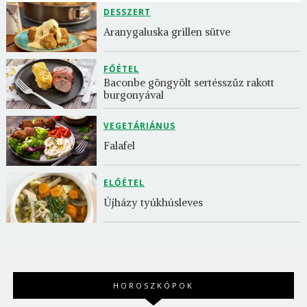
DESSZERT
Aranygaluska grillen sütve
FŐÉTEL
Baconbe göngyölt sertésszűz rakott 
burgonyával
VEGETÁRIÁNUS
Falafel
ELŐÉTEL
Újházy tyúkhúsleves
HOROSZKÓPOK