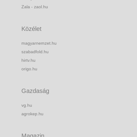
Zala - zaol.hu
Közélet
magyarnemzet.hu
szabadfold.hu
hirtv.hu
origo.hu
Gazdaság
vg.hu
agrokep.hu
Magazin