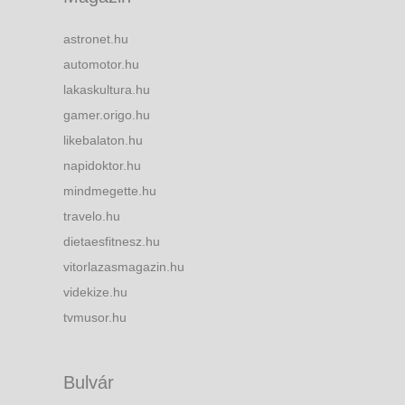
astronet.hu
automotor.hu
lakaskultura.hu
gamer.origo.hu
likebalaton.hu
napidoktor.hu
mindmegette.hu
travelo.hu
dietaesfitnesz.hu
vitorlazasmagazin.hu
videkize.hu
tvmusor.hu
Bulvár