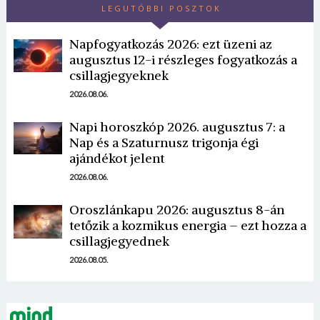
LEGUTÓBBI POSZTOK
Napfogyatkozás 2026: ezt üzeni az
augusztus 12-i részleges fogyatkozás a
csillagjegyeknek
2026.08.06.
Napi horoszkóp 2026. augusztus 7: a
Borsonline bejelentkezés
Nap és a Szaturnusz trigonja égi
ajándékot jelent
E-mail cím vagy felhasználónév
2026.08.06.
Oroszlánkapu 2026: augusztus 8-án
Jelszó
tetőzik a kozmikus energia – ezt hozza a
csillagjegyednek
2026.08.05.
Mégse
Bejelentkezés