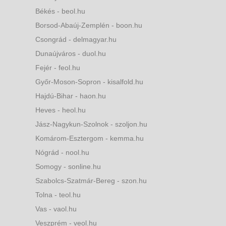
Békés - beol.hu
Borsod-Abaúj-Zemplén - boon.hu
Csongrád - delmagyar.hu
Dunaújváros - duol.hu
Fejér - feol.hu
Győr-Moson-Sopron - kisalfold.hu
Hajdú-Bihar - haon.hu
Heves - heol.hu
Jász-Nagykun-Szolnok - szoljon.hu
Komárom-Esztergom - kemma.hu
Nógrád - nool.hu
Somogy - sonline.hu
Szabolcs-Szatmár-Bereg - szon.hu
Tolna - teol.hu
Vas - vaol.hu
Veszprém - veol.hu