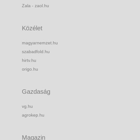
Zala - zaol.hu
Közélet
magyarnemzet.hu
szabadfold.hu
hirtv.hu
origo.hu
Gazdaság
vg.hu
agrokep.hu
Magazin