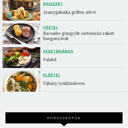
DESSZERT
Aranygaluska grillen sütve
FŐÉTEL
Baconbe göngyölt sertésszűz rakott 
burgonyával
VEGETÁRIÁNUS
Falafel
ELŐÉTEL
Újházy tyúkhúsleves
HOROSZKÓPOK