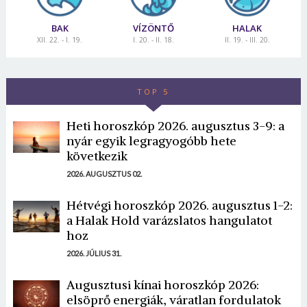
BAK
VÍZÖNTŐ
HALAK
XII. 22. - I. 19.
I. 20. - II. 18.
II. 19. - III. 20.
TOP 5
Heti horoszkóp 2026. augusztus 3-9: a
nyár egyik legragyogóbb hete
következik
2026. AUGUSZTUS 02.
Hétvégi horoszkóp 2026. augusztus 1-2:
a Halak Hold varázslatos hangulatot
hoz
2026. JÚLIUS 31.
Augusztusi kínai horoszkóp 2026:
elsöprő energiák, váratlan fordulatok