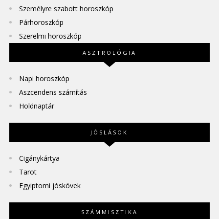
Személyre szabott horoszkóp
Párhoroszkóp
Szerelmi horoszkóp
ASZTROLÓGIA
Napi horoszkóp
Aszcendens számítás
Holdnaptár
JÓSLÁSOK
Cigánykártya
Tarot
Egyiptomi jóskövek
SZÁMMISZTIKA