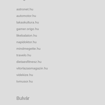
astronet.hu
automotor.hu
lakaskultura.hu
gamer.origo.hu
likebalaton.hu
napidoktor.hu
mindmegette.hu
travelo.hu
dietaesfitnesz.hu
vitorlazasmagazin.hu
videkize.hu
tvmusor.hu
Bulvár