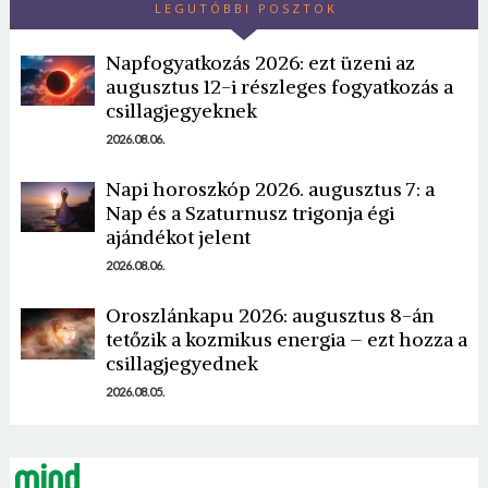
LEGUTÓBBI POSZTOK
Napfogyatkozás 2026: ezt üzeni az
augusztus 12-i részleges fogyatkozás a
csillagjegyeknek
2026.08.06.
Napi horoszkóp 2026. augusztus 7: a
Borsonline bejelentkezés
Nap és a Szaturnusz trigonja égi
ajándékot jelent
E-mail cím vagy felhasználónév
2026.08.06.
Oroszlánkapu 2026: augusztus 8-án
Jelszó
tetőzik a kozmikus energia – ezt hozza a
csillagjegyednek
2026.08.05.
Mégse
Bejelentkezés