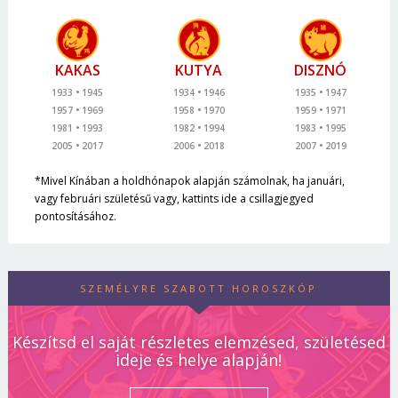
KAKAS
KUTYA
DISZNÓ
1933
1945
1934
1946
1935
1947
1957
1969
1958
1970
1959
1971
1981
1993
1982
1994
1983
1995
2005
2017
2006
2018
2007
2019
*Mivel Kínában a holdhónapok alapján számolnak, ha januári,
vagy februári születésű vagy, kattints ide a csillagjegyed
pontosításához.
SZEMÉLYRE SZABOTT HOROSZKÓP
Készítsd el saját részletes elemzésed, születésed
ideje és helye alapján!