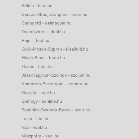
Békés - beol.hu
Borsod-Abaúj-Zemplén - boon.hu
Csongrád - delmagyar.hu
Dunaújváros - duol.hu
Fejér - feol.hu
Győr-Moson-Sopron - kisalfold.hu
Hajdú-Bihar - haon.hu
Heves - heol.hu
Jász-Nagykun-Szolnok - szoljon.hu
Komárom-Esztergom - kemma.hu
Nógrád - nool.hu
Somogy - sonline.hu
Szabolcs-Szatmár-Bereg - szon.hu
Tolna - teol.hu
Vas - vaol.hu
Veszprém - veol.hu