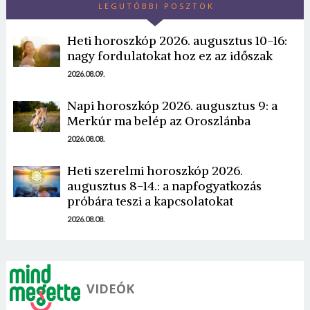
LEGUTÓBBI POSZTOK
Heti horoszkóp 2026. augusztus 10-16:
nagy fordulatokat hoz ez az időszak
2026.08.09.
Napi horoszkóp 2026. augusztus 9: a
Borsonline bejelentkezés
Merkúr ma belép az Oroszlánba
2026.08.08.
E-mail cím vagy felhasználónév
Heti szerelmi horoszkóp 2026.
augusztus 8-14.: a napfogyatkozás
Jelszó
próbára teszi a kapcsolatokat
2026.08.08.
Mégse
Bejelentkezés
VIDEÓK