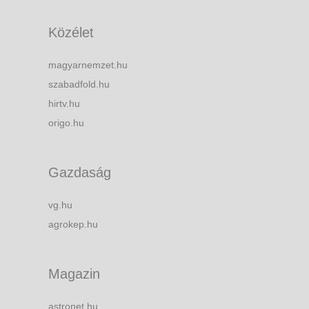
Közélet
magyarnemzet.hu
szabadfold.hu
hirtv.hu
origo.hu
Gazdaság
vg.hu
agrokep.hu
Magazin
astronet.hu