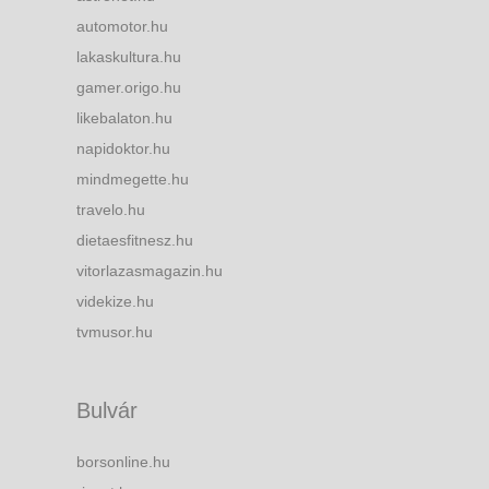
automotor.hu
lakaskultura.hu
gamer.origo.hu
likebalaton.hu
napidoktor.hu
mindmegette.hu
travelo.hu
dietaesfitnesz.hu
vitorlazasmagazin.hu
videkize.hu
tvmusor.hu
Bulvár
borsonline.hu