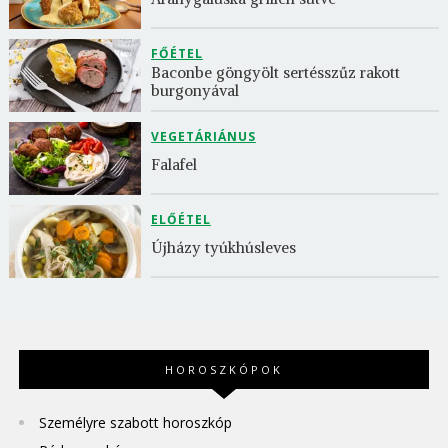
FŐÉTEL
Baconbe göngyölt sertésszűz rakott 
burgonyával
VEGETÁRIÁNUS
Falafel
ELŐÉTEL
Újházy tyúkhúsleves
HOROSZKÓPOK
Személyre szabott horoszkóp