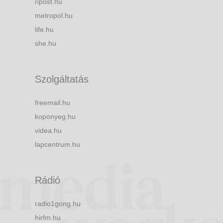
ripost.hu
metropol.hu
life.hu
she.hu
Szolgáltatás
freemail.hu
koponyeg.hu
videa.hu
lapcentrum.hu
Rádió
radio1gong.hu
hirfm.hu