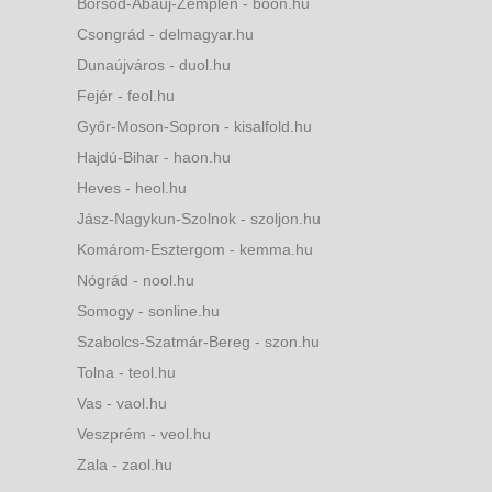
Borsod-Abaúj-Zemplén - boon.hu
Csongrád - delmagyar.hu
Dunaújváros - duol.hu
Fejér - feol.hu
Győr-Moson-Sopron - kisalfold.hu
Hajdú-Bihar - haon.hu
Heves - heol.hu
Jász-Nagykun-Szolnok - szoljon.hu
Komárom-Esztergom - kemma.hu
Nógrád - nool.hu
Somogy - sonline.hu
Szabolcs-Szatmár-Bereg - szon.hu
Tolna - teol.hu
Vas - vaol.hu
Veszprém - veol.hu
Zala - zaol.hu