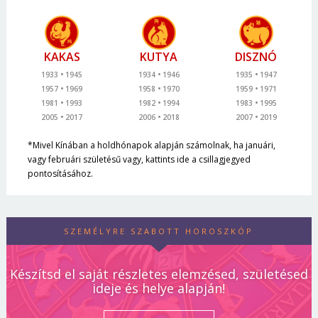
KAKAS
KUTYA
DISZNÓ
1933
1945
1934
1946
1935
1947
1957
1969
1958
1970
1959
1971
1981
1993
1982
1994
1983
1995
2005
2017
2006
2018
2007
2019
*Mivel Kínában a holdhónapok alapján számolnak, ha januári,
vagy februári születésű vagy, kattints ide a csillagjegyed
pontosításához.
SZEMÉLYRE SZABOTT HOROSZKÓP
Készítsd el saját részletes elemzésed, születésed
ideje és helye alapján!