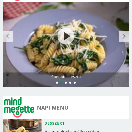
Spenótos tészta
NAPI MENÜ
DESSZERT
Aranygaluska grillen sütve