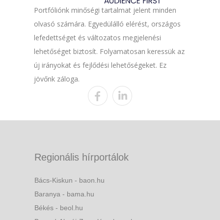
Portfóliónk minőségi tartalmat jelent minden
olvasó számára. Egyedülálló elérést, országos
lefedettséget és változatos megjelenési
lehetőséget biztosít. Folyamatosan keressük az
új irányokat és fejlődési lehetőségeket. Ez
jövőnk záloga.
Regionális hírportálok
Bács-Kiskun - baon.hu
Baranya - bama.hu
Békés - beol.hu