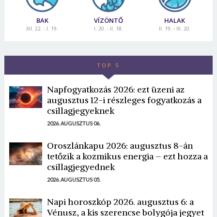
BAK
VÍZÖNTŐ
HALAK
XII. 22. - I. 19.
I. 20. - II. 18.
II. 19. - III. 20.
TOP 5
Napfogyatkozás 2026: ezt üzeni az
augusztus 12-i részleges fogyatkozás a
csillagjegyeknek
2026. AUGUSZTUS 06.
Oroszlánkapu 2026: augusztus 8-án
tetőzik a kozmikus energia – ezt hozza a
csillagjegyednek
2026. AUGUSZTUS 05.
Napi horoszkóp 2026. augusztus 6: a
Vénusz, a kis szerencse bolygója jegyet