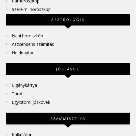
Párhoroszkóp
Szerelmi horoszkóp
ASZTROLÓGIA
Napi horoszkóp
Aszcendens számítás
Holdnaptár
JÓSLÁSOK
Cigánykártya
Tarot
Egyiptomi jóskövek
SZÁMMISZTIKA
Kalkulátor