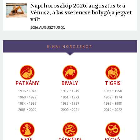
Napi horoszkóp 2026. augusztus 6: a
Vénusz, a kis szerencse bolygója jegyet
vált
2026. AUGUSZTUS 05.
KÍNAI HOROSZKÓP
PATKÁNY
BIVALY
TIGRIS
1936
1948
1937
1949
1938
1950
1960
1972
1961
1973
1962
1974
1984
1996
1985
1997
1986
1998
2008
2020
2009
2021
2010
2022