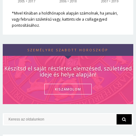
2005
2017
2006
2018
2007
2019
*Mivel Kínában a holdhónapok alapján számolnak, ha januári,
vagy februári születésű vagy, kattints ide a csillagjegyed
pontosításához.
SZEMÉLYRE SZABOTT HOROSZKÓP
Készítsd el saját részletes elemzésed, születésed
ideje és helye alapján!
KISZÁMOLOM