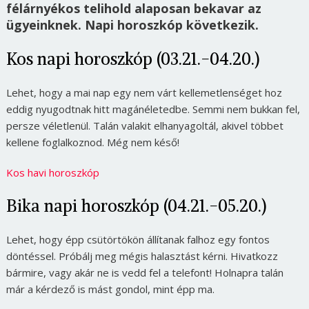
félárnyékos telihold alaposan bekavar az
ügyeinknek. Napi horoszkóp következik.
Kos napi horoszkóp (03.21.-04.20.)
Lehet, hogy a mai nap egy nem várt kellemetlenséget hoz
eddig nyugodtnak hitt magánéletedbe. Semmi nem bukkan fel,
persze véletlenül. Talán valakit elhanyagoltál, akivel többet
kellene foglalkoznod. Még nem késő!
Kos havi horoszkóp
Bika napi horoszkóp (04.21.-05.20.)
Lehet, hogy épp csütörtökön állítanak falhoz egy fontos
döntéssel. Próbálj meg mégis halasztást kérni. Hivatkozz
bármire, vagy akár ne is vedd fel a telefont! Holnapra talán
már a kérdező is mást gondol, mint épp ma.