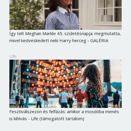
Jelszó
Mégse
Bejelentkezés
Így telt Meghan Markle 45. születésnapja: megmutatta,
mivel kedveskedett neki Harry herceg - GALÉRIA
Life
Fesztiválszezon és felfázás: amikor a mosdóba menés
is kihívás - Life (támogatott tartalom)