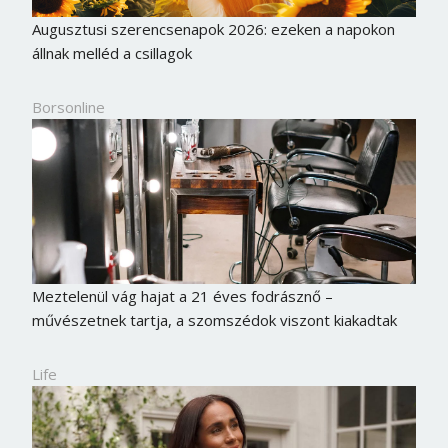
Augusztusi szerencsenapok 2026: ezeken a napokon
állnak melléd a csillagok
Borsonline
Meztelenül vág hajat a 21 éves fodrásznő –
művészetnek tartja, a szomszédok viszont kiakadtak
Borsonline bejelentkezés
Life
E-mail cím vagy felhasználónév