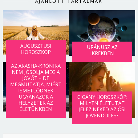
AJÁNLOTT TARTALMAK
AUGUSZTUSI
URÁNUSZ AZ
HOROSZKÓP
IKREKBEN
AZ AKASHA-KRÓNIKA
NEM JÓSOLJA MEG A
JÖVŐT – DE
MEGMUTATJA, MIÉRT
ISMÉTLŐDNEK
UGYANAZOK A
CIGÁNY HOROSZKÓP:
HELYZETEK AZ
MILYEN ÉLETUTAT
ÉLETÜNKBEN
JELEZ NEKED AZ ŐSI
JÖVENDÖLÉS?