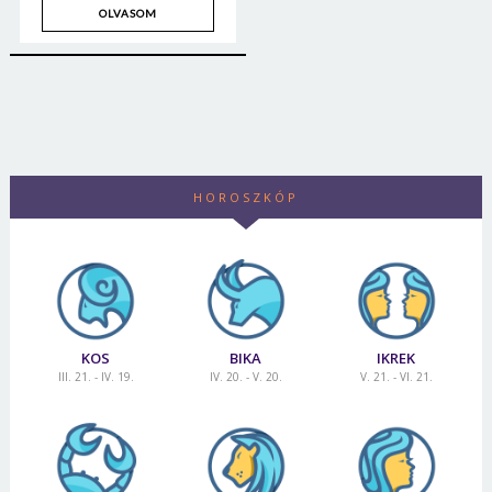
OLVASOM
HOROSZKÓP
KOS
BIKA
IKREK
III. 21. - IV. 19.
IV. 20. - V. 20.
V. 21. - VI. 21.