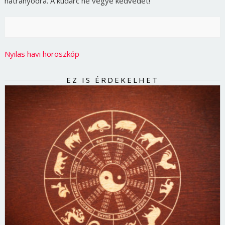
hátrányodra. A kudarc ne vegye kedvedet!
Nyilas havi horoszkóp
EZ IS ÉRDEKELHET