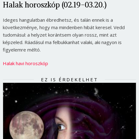
Halak horoszkóp (02.19-03.20.)
Ideges hangulatban ébredhetsz, és talán ennek is a
következménye, hogy ma mindenben hibát keresel. Vedd
tudomásul: a helyzet korántsem olyan rossz, mint azt
képzeled. Ráadásul ma felbukkanhat valaki, aki nagyon is
figyelemre méltó.
Halak havi horoszkóp
EZ IS ÉRDEKELHET