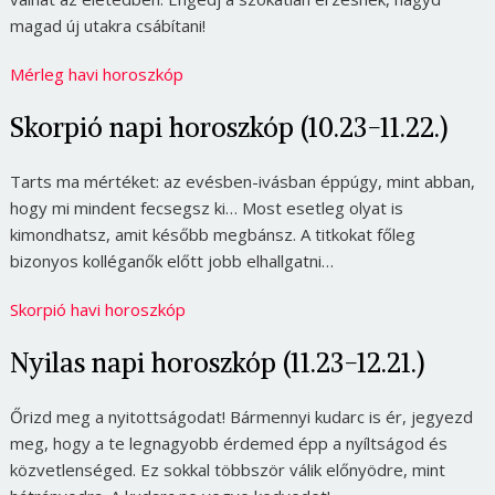
magad új utakra csábítani!
Mérleg havi horoszkóp
Skorpió napi horoszkóp (10.23-11.22.)
Tarts ma mértéket: az evésben-ivásban éppúgy, mint abban,
hogy mi mindent fecsegsz ki… Most esetleg olyat is
kimondhatsz, amit később megbánsz. A titkokat főleg
bizonyos kolléganők előtt jobb elhallgatni…
Skorpió havi horoszkóp
Nyilas napi horoszkóp (11.23-12.21.)
Őrizd meg a nyitottságodat! Bármennyi kudarc is ér, jegyezd
meg, hogy a te legnagyobb érdemed épp a nyíltságod és
közvetlenséged. Ez sokkal többször válik előnyödre, mint