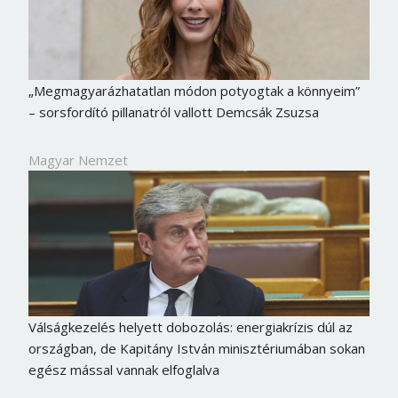
„Megmagyarázhatatlan módon potyogtak a könnyeim”
– sorsfordító pillanatról vallott Demcsák Zsuzsa
Magyar Nemzet
Válságkezelés helyett dobozolás: energiakrízis dúl az
országban, de Kapitány István minisztériumában sokan
egész mással vannak elfoglalva