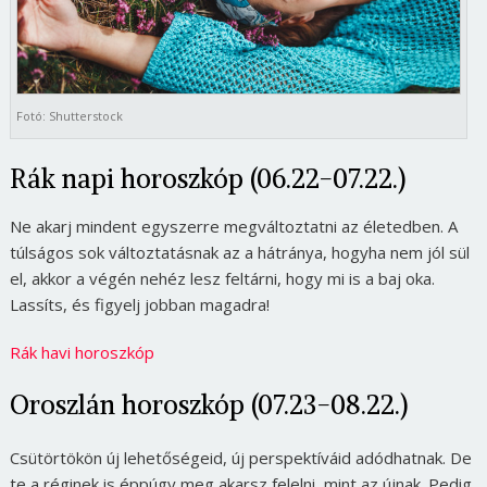
Fotó: Shutterstock
Rák napi horoszkóp (06.22-07.22.)
Ne akarj mindent egyszerre megváltoztatni az életedben. A
túlságos sok változtatásnak az a hátránya, hogyha nem jól sül
el, akkor a végén nehéz lesz feltárni, hogy mi is a baj oka.
Lassíts, és figyelj jobban magadra!
Rák havi horoszkóp
Oroszlán horoszkóp (07.23-08.22.)
Csütörtökön új lehetőségeid, új perspektíváid adódhatnak. De
te a réginek is éppúgy meg akarsz felelni, mint az újnak. Pedig