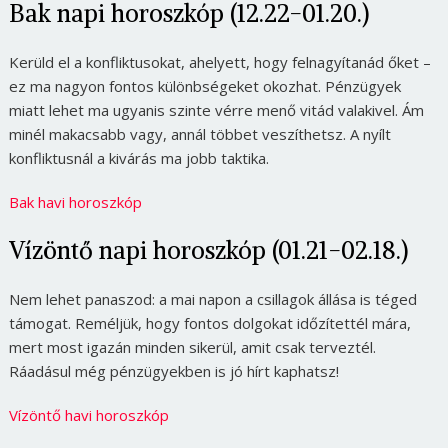
Bak napi horoszkóp (12.22-01.20.)
Kerüld el a konfliktusokat, ahelyett, hogy felnagyítanád őket –
ez ma nagyon fontos különbségeket okozhat. Pénzügyek
miatt lehet ma ugyanis szinte vérre menő vitád valakivel. Ám
minél makacsabb vagy, annál többet veszíthetsz. A nyílt
konfliktusnál a kivárás ma jobb taktika.
Bak havi horoszkóp
Vízöntő napi horoszkóp (01.21-02.18.)
Nem lehet panaszod: a mai napon a csillagok állása is téged
támogat. Reméljük, hogy fontos dolgokat időzítettél mára,
mert most igazán minden sikerül, amit csak terveztél.
Ráadásul még pénzügyekben is jó hírt kaphatsz!
Vízöntő havi horoszkóp