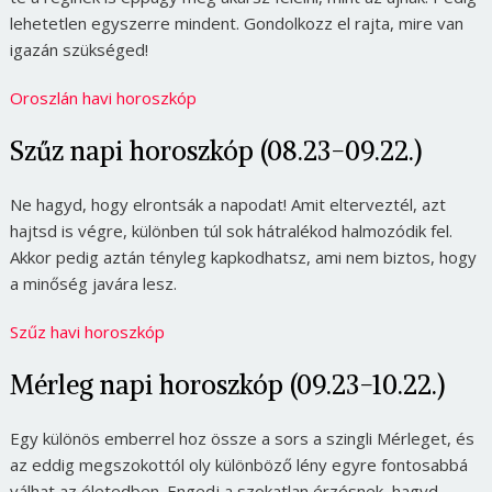
lehetetlen egyszerre mindent. Gondolkozz el rajta, mire van
igazán szükséged!
Oroszlán havi horoszkóp
Szűz napi horoszkóp (08.23-09.22.)
Ne hagyd, hogy elrontsák a napodat! Amit elterveztél, azt
hajtsd is végre, különben túl sok hátralékod halmozódik fel.
Akkor pedig aztán tényleg kapkodhatsz, ami nem biztos, hogy
a minőség javára lesz.
Szűz havi horoszkóp
Mérleg napi horoszkóp (09.23-10.22.)
Egy különös emberrel hoz össze a sors a szingli Mérleget, és
az eddig megszokottól oly különböző lény egyre fontosabbá
válhat az életedben. Engedj a szokatlan érzésnek, hagyd