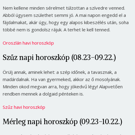
Nem kellene minden sérelmet túlzottan a szívedre venned.
Abból úgysem születhet semmi jó. A mai napon engedd el a
fájdalmakat, akár úgy, hogy egy alapos kibeszélés után, soha
többé nem is gondolsz rájuk. A terhet le kell tenned.
Oroszlán havi horoszkóp
Szűz napi horoszkóp (08.23-09.22.)
Örülj annak, aminek lehet: a szép időnek, a tavasznak, a
madárdalnak. Ha van gyermeked, akkor az ő mosolyának.
Minden okod megvan arra, hogy jókedvű légy! Alapvetően
rendben mennek a dolgaid pénteken is.
Szűz havi horoszkóp
Mérleg napi horoszkóp (09.23-10.22.)