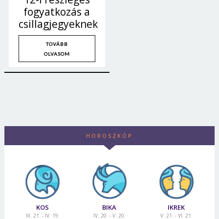
fogyatkozás a
csillagjegyeknek
TOVÁBB
OLVASOM
HOROSZKÓP
KOS
BIKA
IKREK
III. 21. - IV. 19.
IV. 20. - V. 20.
V. 21. - VI. 21.