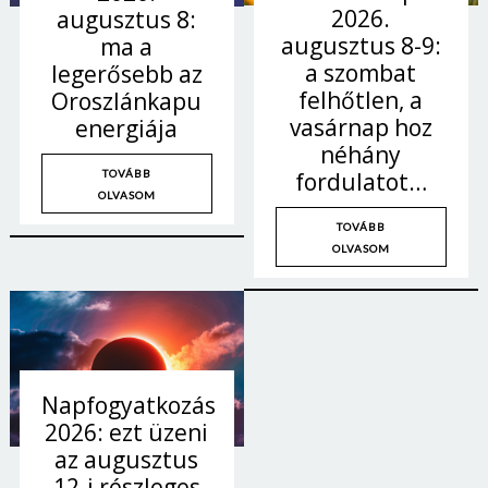
2026.
augusztus 8:
augusztus 8-9:
ma a
a szombat
legerősebb az
felhőtlen, a
Oroszlánkapu
vasárnap hoz
energiája
néhány
fordulatot…
TOVÁBB
OLVASOM
TOVÁBB
OLVASOM
Napfogyatkozás
2026: ezt üzeni
az augusztus
12-i részleges