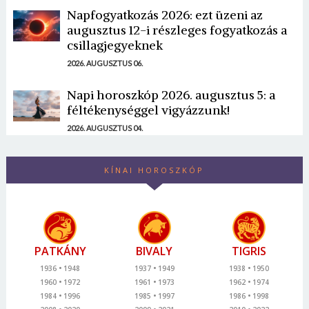
Napfogyatkozás 2026: ezt üzeni az
augusztus 12-i részleges fogyatkozás a
csillagjegyeknek
2026. AUGUSZTUS 06.
Napi horoszkóp 2026. augusztus 5: a
féltékenységgel vigyázzunk!
2026. AUGUSZTUS 04.
KÍNAI HOROSZKÓP
PATKÁNY
BIVALY
TIGRIS
1936
1948
1937
1949
1938
1950
1960
1972
1961
1973
1962
1974
1984
1996
1985
1997
1986
1998