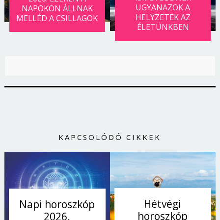
UGYANAZOK A
NAPOKON ÁLLNAK
HELYZETEK AZ
MELLÉD A CSILLAGOK
ÉLETÜNKBEN
KAPCSOLÓDÓ CIKKEK
Hétvégi
Napi horoszkóp
horoszkóp
2026.