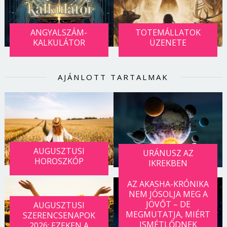
ANGYALSZÁM-
TOTEMÁLLATOK
KALKULÁTOR
ÜZENETE
AJÁNLOTT TARTALMAK
AUGUSZTUSI
URÁNUSZ AZ
HOROSZKÓP
IKREKBEN
AZ AKASHA-KRÓNIKA
NEM JÓSOLJA MEG A
JÖVŐT – DE
AUGUSZTUSI
MEGMUTATJA, MIÉRT
SZERENCSENAPOK
ISMÉTLŐDNEK
2026: EZEKEN A