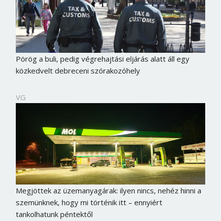
Pörög a buli, pedig végrehajtási eljárás alatt áll egy
közkedvelt debreceni szórakozóhely
VG
Megjöttek az üzemanyagárak: ilyen nincs, nehéz hinni a
szemünknek, hogy mi történik itt – ennyiért
tankolhatunk péntektől