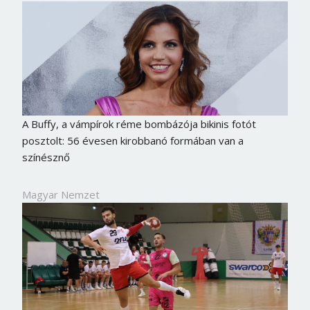
A Buffy, a vámpírok réme bombázója bikinis fotót
posztolt: 56 évesen kirobbanó formában van a
színésznő
Magyar Nemzet