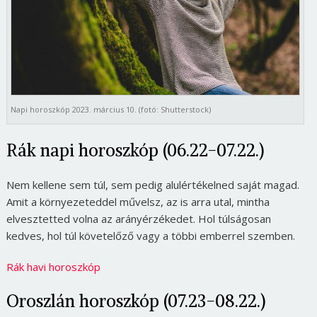
Napi horoszkóp 2023. március 10. (fotó: Shutterstock)
Rák napi horoszkóp (06.22-07.22.)
Nem kellene sem túl, sem pedig alulértékelned saját magad.
Amit a környezeteddel művelsz, az is arra utal, mintha
elvesztetted volna az arányérzékedet. Hol túlságosan
kedves, hol túl követelőző vagy a többi emberrel szemben.
Rák havi horoszkóp
Oroszlán horoszkóp (07.23-08.22.)