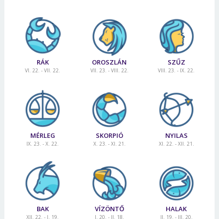
RÁK
OROSZLÁN
SZŰZ
VI. 22. - VII. 22.
VII. 23. - VIII. 22.
VIII. 23. - IX. 22.
MÉRLEG
SKORPIÓ
NYILAS
IX. 23. - X. 22.
X. 23. - XI. 21.
XI. 22. - XII. 21.
BAK
VÍZÖNTŐ
HALAK
XII. 22. - I. 19.
I. 20. - II. 18.
II. 19. - III. 20.