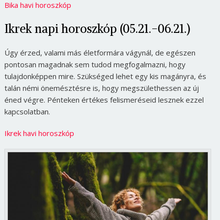
Bika havi horoszkóp
Ikrek napi horoszkóp (05.21.-06.21.)
Úgy érzed, valami más életformára vágynál, de egészen
pontosan magadnak sem tudod megfogalmazni, hogy
tulajdonképpen mire. Szükséged lehet egy kis magányra, és
talán némi önemésztésre is, hogy megszülethessen az új
éned végre. Pénteken értékes felismeréseid lesznek ezzel
kapcsolatban.
Ikrek havi horoszkóp