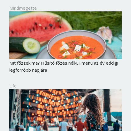
Jelszó
Mindmegette
Mégse
Bejelentkezés
Mit főzzek ma? Hűsítő főzés nélküli menü az év eddigi
legforróbb napjára
Life