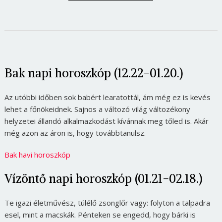
Bak napi horoszkóp (12.22-01.20.)
Az utóbbi időben sok babért learatottál, ám még ez is kevés
lehet a főnökeidnek. Sajnos a változó világ változékony
helyzetei állandó alkalmazkodást kívánnak meg tőled is. Akár
még azon az áron is, hogy továbbtanulsz.
Bak havi horoszkóp
Vízöntő napi horoszkóp (01.21-02.18.)
Te igazi életművész, túlélő zsonglőr vagy: folyton a talpadra
esel, mint a macskák. Pénteken se engedd, hogy bárki is