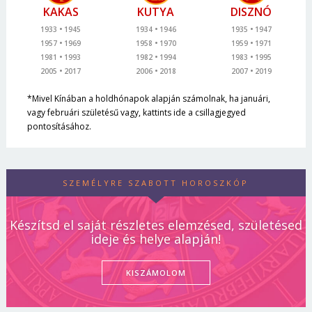
KAKAS
KUTYA
DISZNÓ
1933
1945
1934
1946
1935
1947
1957
1969
1958
1970
1959
1971
1981
1993
1982
1994
1983
1995
2005
2017
2006
2018
2007
2019
*Mivel Kínában a holdhónapok alapján számolnak, ha januári,
vagy februári születésű vagy, kattints ide a csillagjegyed
pontosításához.
SZEMÉLYRE SZABOTT HOROSZKÓP
Készítsd el saját részletes elemzésed, születésed
ideje és helye alapján!
KISZÁMOLOM