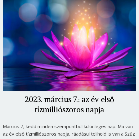
2023. március 7.: az év első
tízmilliószoros napja
Március 7, kedd minden szempontból különleges nap. Ma van
az év első tízmilliószoros napja, ráadásul telihold is van a Szűz