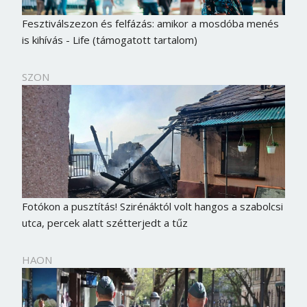
Fesztiválszezon és felfázás: amikor a mosdóba menés
is kihívás - Life (támogatott tartalom)
SZON
Fotókon a pusztítás! Szirénáktól volt hangos a szabolcsi
utca, percek alatt szétterjedt a tűz
HAON