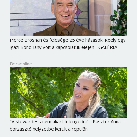
Pierce Brosnan és felesége 25 éve házasok: Keely egy
igazi Bond-lány volt a kapcsolatuk elején - GALÉRIA
Borsonline
Borsonline bejelentkezés
E-mail cím vagy felhasználónév
"A stewardess nem akart fölengedni" - Pásztor Anna
borzasztó helyzetbe került a repülőn