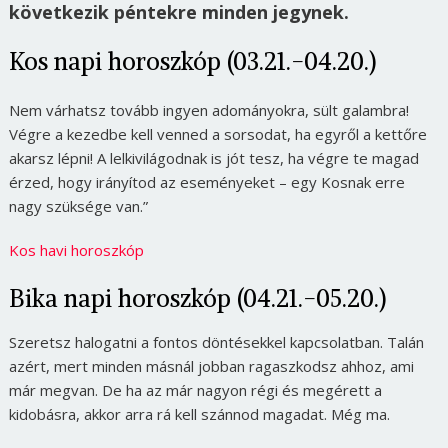
következik péntekre minden jegynek.
Kos napi horoszkóp (03.21.-04.20.)
Nem várhatsz tovább ingyen adományokra, sült galambra!
Végre a kezedbe kell venned a sorsodat, ha egyről a kettőre
akarsz lépni! A lelkivilágodnak is jót tesz, ha végre te magad
érzed, hogy irányítod az eseményeket – egy Kosnak erre
nagy szüksége van.”
Kos havi horoszkóp
Bika napi horoszkóp (04.21.-05.20.)
Szeretsz halogatni a fontos döntésekkel kapcsolatban. Talán
azért, mert minden másnál jobban ragaszkodsz ahhoz, ami
már megvan. De ha az már nagyon régi és megérett a
kidobásra, akkor arra rá kell szánnod magadat. Még ma.