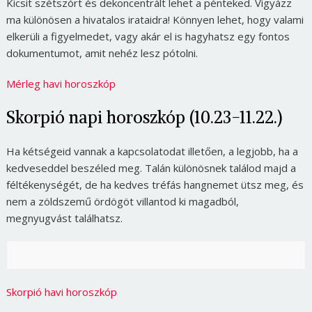
Kicsit szétszórt és dekoncentrált lehet a pénteked. Vigyázz
ma különösen a hivatalos irataidra! Könnyen lehet, hogy valami
elkerüli a figyelmedet, vagy akár el is hagyhatsz egy fontos
dokumentumot, amit nehéz lesz pótolni.
Mérleg havi horoszkóp
Skorpió napi horoszkóp (10.23-11.22.)
Ha kétségeid vannak a kapcsolatodat illetően, a legjobb, ha a
kedveseddel beszéled meg. Talán különösnek találod majd a
féltékenységét, de ha kedves tréfás hangnemet ütsz meg, és
nem a zöldszemű ördögöt villantod ki magadból,
megnyugvást találhatsz.
Skorpió havi horoszkóp