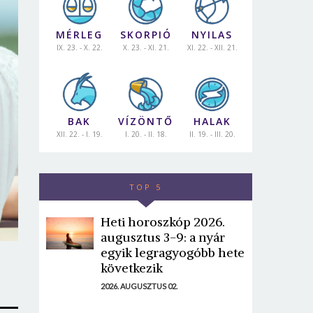
MÉRLEG
SKORPIÓ
NYILAS
IX. 23. - X. 22.
X. 23. - XI. 21.
XI. 22. - XII. 21.
BAK
VÍZÖNTŐ
HALAK
XII. 22. - I. 19.
I. 20. - II. 18.
II. 19. - III. 20.
TOP 5
Heti horoszkóp 2026.
augusztus 3-9: a nyár
egyik legragyogóbb hete
következik
2026. AUGUSZTUS 02.