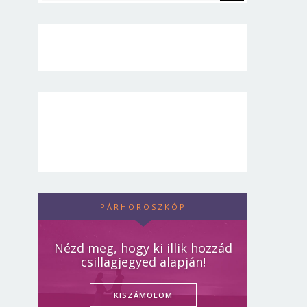
PÁRHOROSZKÓP
Nézd meg, hogy ki illik hozzád
csillagjegyed alapján!
KISZÁMOLOM