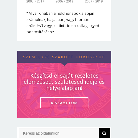
2005
2017
2006
2018
2007
2019
*Mivel Kínában a holdhónapok alapján
számolnak, ha januári, vagy februári
születésű vagy, kattints ide a csillagjegyed
pontosításához.
SZEMÉLYRE SZABOTT HOROSZKÓP
Készítsd el saját részletes
elemzésed, születésed ideje és
helye alapján!
KISZÁMOLOM