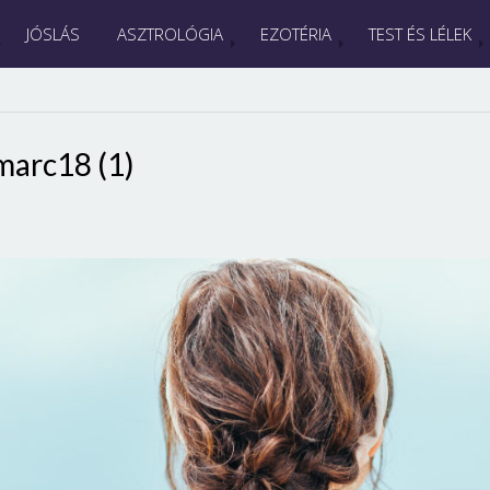
JÓSLÁS
ASZTROLÓGIA
EZOTÉRIA
TEST ÉS LÉLEK
marc18 (1)