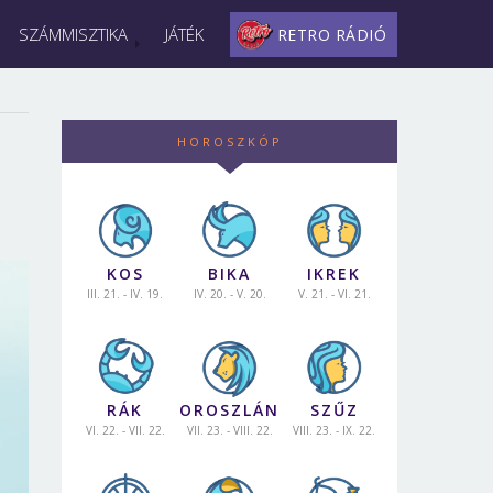
SZÁMMISZTIKA
JÁTÉK
RETRO RÁDIÓ
HOROSZKÓP
KOS
BIKA
IKREK
III. 21. - IV. 19.
IV. 20. - V. 20.
V. 21. - VI. 21.
RÁK
OROSZLÁN
SZŰZ
VI. 22. - VII. 22.
VII. 23. - VIII. 22.
VIII. 23. - IX. 22.