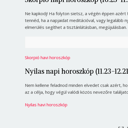
Ne kapkodj! Ha folyton sietsz, a végén éppen azért f
tennéd, ha a napjaidat meditációval, vagy legaláb
elmerülés segíthet a tisztánlátásban, megújulásban.
Skorpió havi horoszkóp
Nyilas napi horoszkóp (11.23-12.21
Nem kellene feladnod minden elvedet csak azért, hogy
az a célja, hogy végül valódi közös nevezőre találjat
Nyilas havi horoszkóp