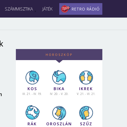
SZÁMMISZTIKA
JÁTÉK
RETRO RÁDIÓ
k
HOROSZKÓP
KOS
BIKA
IKREK
n
III. 21. - IV. 19.
IV. 20. - V. 20.
V. 21. - VI. 21.
RÁK
OROSZLÁN
SZŰZ