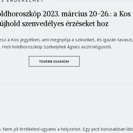
IS ÉRDEKELHET
oldhoroszkóp 2023. március 20-26.: a Kos
újhold szenvedélyes érzéseket hoz
esz a Kos jegyében, ami megnyitja a szívünket, és igazán tavaszi,
z. Heti holdhoroszkóp Székelyhidi Ágnes asztrológustól.
TOVÁBB OLVASOM
 Nem jól értékeled ugyanis a helyzetet. Egy picit borúsabban lát