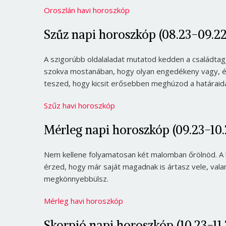
Oroszlán havi horoszkóp
Szűz napi horoszkóp (08.23-09.22
A szigorúbb oldalaladat mutatod kedden a családtag
szokva mostanában, hogy olyan engedékeny vagy, és 
teszed, hogy kicsit erősebben meghúzod a határaida
Szűz havi horoszkóp
Mérleg napi horoszkóp (09.23-10.
Nem kellene folyamatosan két malomban őrölnöd. A k
érzed, hogy már saját magadnak is ártasz vele, vala
megkönnyebbülsz.
Mérleg havi horoszkóp
Skorpió napi horoszkóp (10.23-11.