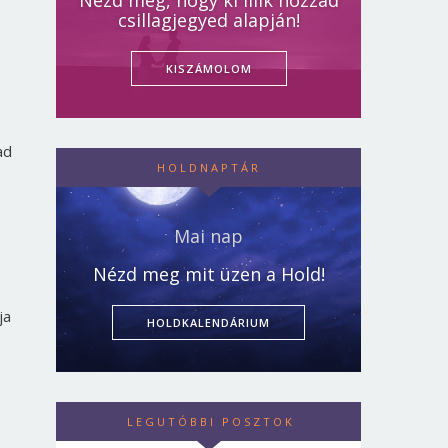
Nézd meg, hogy ki illik hozzád
csillagjegyed alapján!
KISZÁMOLOM
ad
HOLDNAPTÁR
Mai nap
Nézd meg mit üzen a Hold!
ja
HOLDKALENDÁRIUM
LEGUTÓBBI POSZTOK