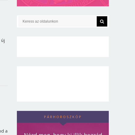
 új
PÁRHOROSZKÓP
od a