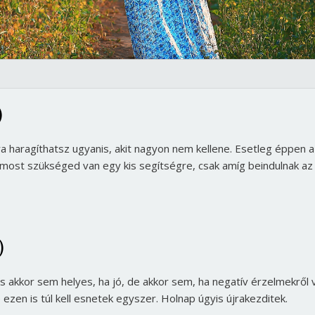
)
a haragíthatsz ugyanis, akit nagyon nem kellene. Esetleg éppen a
g most szükséged van egy kis segítségre, csak amíg beindulnak az
)
tás akkor sem helyes, ha jó, de akkor sem, ha negatív érzelmekről 
ezen is túl kell esnetek egyszer. Holnap úgyis újrakezditek.