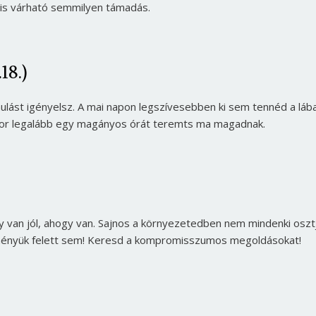
m is várható semmilyen támadás.
18.)
onulást igényelsz. A mai napon legszívesebben ki sem tennéd a láb
kkor legalább egy magányos órát teremts ma magadnak.
úgy van jól, ahogy van. Sajnos a környezetedben nem mindenki oszt
ményük felett sem! Keresd a kompromisszumos megoldásokat!