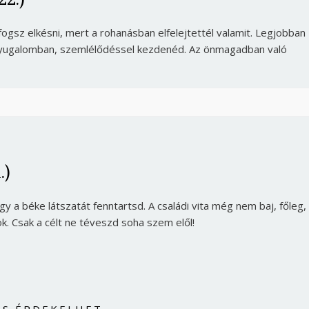
Jelszó
ogsz elkésni, mert a rohanásban elfelejtettél valamit. Legjobban
b nyugalomban, szemlélődéssel kezdenéd. Az önmagadban való
Mégse
Bejelentkezés
.)
 a béke látszatát fenntartsd. A családi vita még nem baj, főleg,
ok. Csak a célt ne téveszd soha szem elől!