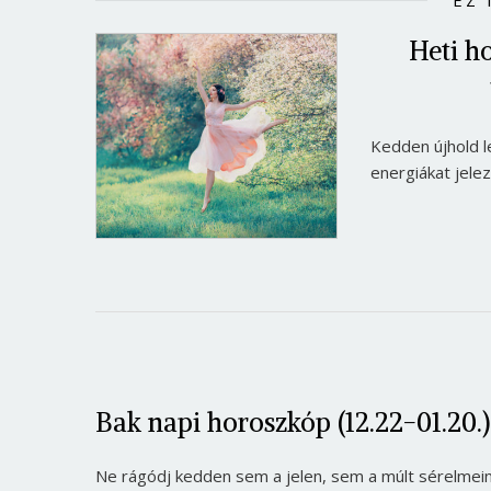
EZ 
Heti h
Kedden újhold l
energiákat jele
Bak napi horoszkóp (12.22-01.20.)
Ne rágódj kedden sem a jelen, sem a múlt sérelmein.