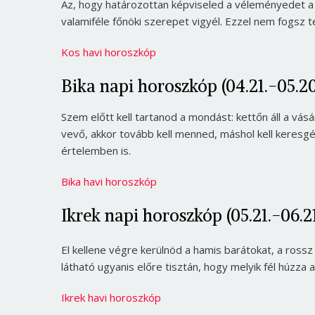
Az, hogy határozottan képviseled a véleményedet a
valamiféle főnöki szerepet vigyél. Ezzel nem fogsz te
Kos havi horoszkóp
Bika napi horoszkóp (04.21.-05.20
Szem előtt kell tartanod a mondást: kettőn áll a vásár
vevő, akkor tovább kell menned, máshol kell keresg
értelemben is.
Bika havi horoszkóp
Ikrek napi horoszkóp (05.21.-06.21
El kellene végre kerülnöd a hamis barátokat, a rossz 
látható ugyanis előre tisztán, hogy melyik fél húzz
Ikrek havi horoszkóp