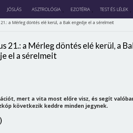
JÓSLÁS
ASZTROLÓGIA
EZOTÉRIA
TEST ÉS LÉLEK
1.: a Mérleg döntés elé kerül, a Bak engedje el a sérelmeit
 21.: a Mérleg döntés elé kerül, a Ba
e el a sérelmeit
ációt, mert a vita most előre visz, és segít valóba
szkóp következik keddre minden jegynek.
)