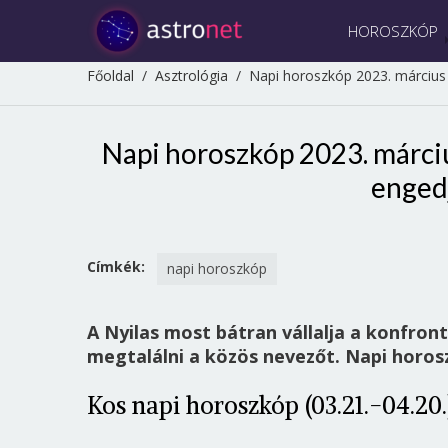
HOROSZKÓP
Főoldal
/
Asztrológia
/
Napi horoszkóp 2023. március 2
Napi horoszkóp 2023. március
engedj
Címkék:
napi horoszkóp
A Nyilas most bátran vállalja a konfront
megtalálni a közös nevezőt. Napi horo
Kos napi horoszkóp (03.21.-04.20.