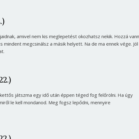
.)
jaidnak, amivel nem kis meglepetést okozhatsz nekik. Hozzá van
mindent megcsinálsz a másik helyett. Na de ma ennek vége. Jól 
t.
22.)
ettős játszma egy idő után éppen téged fog felőrölni. Ha úgy
miről le kell mondanod. Meg fogsz lepődni, mennyire
Borsonline bejelentkezés
E-mail cím vagy felhasználónév
22.)