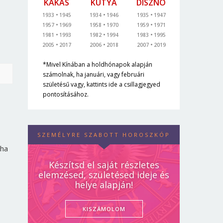
KAKAS
KUTYA
DISZNÓ
1933
1945
1934
1946
1935
1947
1957
1969
1958
1970
1959
1971
1981
1993
1982
1994
1983
1995
2005
2017
2006
2018
2007
2019
*Mivel Kínában a holdhónapok alapján
számolnak, ha januári, vagy februári
születésű vagy, kattints ide a csillagjegyed
pontosításához.
SZEMÉLYRE SZABOTT HOROSZKÓP
 ha
Készítsd el saját részletes
elemzésed, születésed ideje és
helye alapján!
KISZÁMOLOM