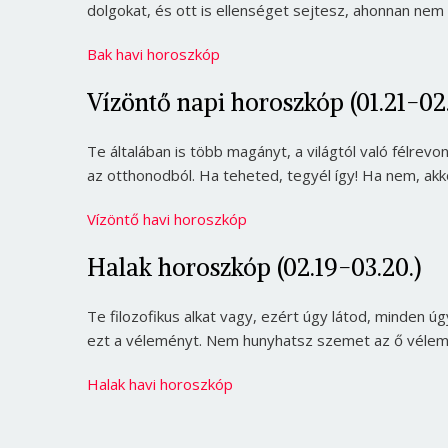
dolgokat, és ott is ellenséget sejtesz, ahonnan ne
Bak havi horoszkóp
Vízöntő napi horoszkóp (01.21-02.
Te általában is több magányt, a világtól való félrev
az otthonodból. Ha teheted, tegyél így! Ha nem, a
Vízöntő havi horoszkóp
Halak horoszkóp (02.19-03.20.)
Te filozofikus alkat vagy, ezért úgy látod, minden 
ezt a véleményt. Nem hunyhatsz szemet az ő véle
Halak havi horoszkóp