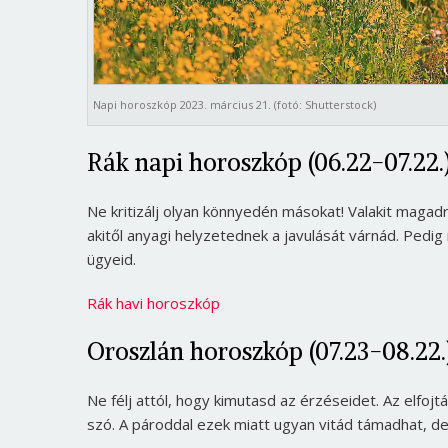
Napi horoszkóp 2023. március 21. (fotó: Shutterstock)
Rák napi horoszkóp (06.22-07.22.
Ne kritizálj olyan könnyedén másokat! Valakit magadr
akitől anyagi helyzetednek a javulását várnád. Pedi
ügyeid.
Rák havi horoszkóp
Oroszlán horoszkóp (07.23-08.22.
Ne félj attól, hogy kimutasd az érzéseidet. Az elfoj
szó. A pároddal ezek miatt ugyan vitád támadhat, de 