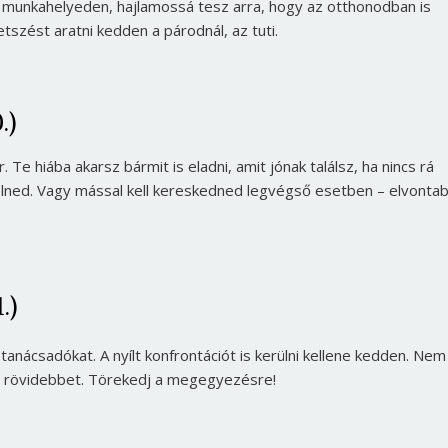
 munkahelyeden, hajlamossá tesz arra, hogy az otthonodban is
tszést aratni kedden a párodnál, az tuti.
.)
. Te hiába akarsz bármit is eladni, amit jónak találsz, ha nincs rá
élned. Vagy mással kell kereskedned legvégső esetben – elvonta
.)
tanácsadókat. A nyílt konfrontációt is kerülni kellene kedden. Nem
a a rövidebbet. Törekedj a megegyezésre!