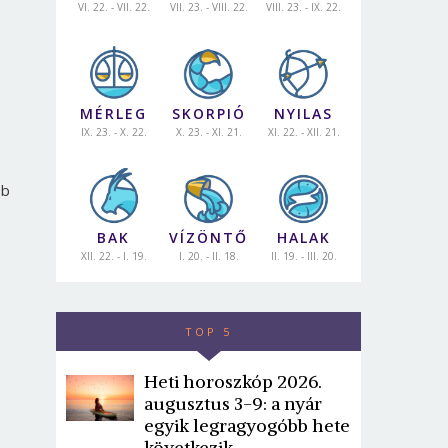
VI. 22. - VII. 22.
VII. 23. - VIII. 22.
VIII. 23. - IX. 22.
MÉRLEG
SKORPIÓ
NYILAS
IX. 23. - X. 22.
X. 23. - XI. 21.
XI. 22. - XII. 21.
bb
BAK
VÍZÖNTŐ
HALAK
XII. 22. - I. 19.
I. 20. - II. 18.
II. 19. - III. 20.
TOP 5
Heti horoszkóp 2026.
augusztus 3-9: a nyár
egyik legragyogóbb hete
következik