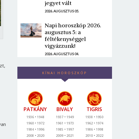
jegyet vált
2026. AUGUSZTUS 05.
Napi horoszkóp 2026.
augusztus 5: a
féltékenységgel
vigyázzunk!
2026. AUGUSZTUS 04.
zt,
KÍNAI HOROSZKÓP
PATKÁNY
BIVALY
TIGRIS
1936
1948
1937
1949
1938
1950
van
1960
1972
1961
1973
1962
1974
1984
1996
1985
1997
1986
1998
2008
2020
2009
2021
2010
2022