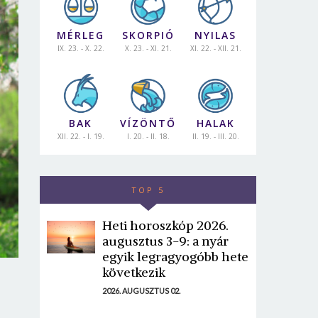
MÉRLEG
SKORPIÓ
NYILAS
IX. 23. - X. 22.
X. 23. - XI. 21.
XI. 22. - XII. 21.
BAK
VÍZÖNTŐ
HALAK
XII. 22. - I. 19.
I. 20. - II. 18.
II. 19. - III. 20.
TOP 5
Heti horoszkóp 2026.
augusztus 3-9: a nyár
egyik legragyogóbb hete
következik
2026. AUGUSZTUS 02.