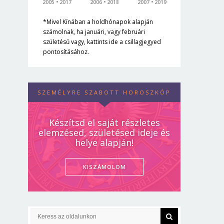
2005
2017
2006
2018
2007
2019
*Mivel Kínában a holdhónapok alapján
számolnak, ha januári, vagy februári
születésű vagy, kattints ide a csillagjegyed
pontosításához.
SZEMÉLYRE SZABOTT HOROSZKÓP
Készítsd el saját részletes
elemzésed, születésed ideje és
helye alapján!
KISZÁMOLOM