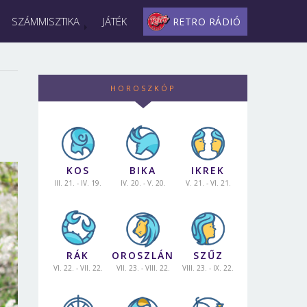
SZÁMMISZTIKA
JÁTÉK
RETRO RÁDIÓ
HOROSZKÓP
KOS
BIKA
IKREK
III. 21. - IV. 19.
IV. 20. - V. 20.
V. 21. - VI. 21.
RÁK
OROSZLÁN
SZŰZ
VI. 22. - VII. 22.
VII. 23. - VIII. 22.
VIII. 23. - IX. 22.