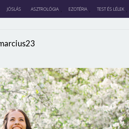
JÓSLÁS
ASZTROLÓGIA
EZOTÉRIA
TEST ÉS LÉLEK
marcius23