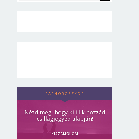
PÁRHOROSZKÓP
Nézd meg, hogy ki illik hozzád
csillagjegyed alapján!
KISZÁMOLOM