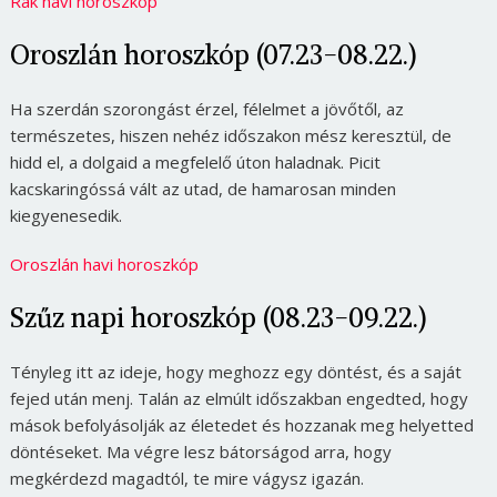
Rák havi horoszkóp
Oroszlán horoszkóp (07.23-08.22.)
Ha szerdán szorongást érzel, félelmet a jövőtől, az
természetes, hiszen nehéz időszakon mész keresztül, de
hidd el, a dolgaid a megfelelő úton haladnak. Picit
kacskaringóssá vált az utad, de hamarosan minden
kiegyenesedik.
Oroszlán havi horoszkóp
Szűz napi horoszkóp (08.23-09.22.)
Tényleg itt az ideje, hogy meghozz egy döntést, és a saját
fejed után menj. Talán az elmúlt időszakban engedted, hogy
mások befolyásolják az életedet és hozzanak meg helyetted
döntéseket. Ma végre lesz bátorságod arra, hogy
megkérdezd magadtól, te mire vágysz igazán.