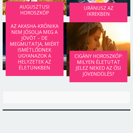
AUGUSZTUSI
URÁNUSZ AZ
HOROSZKÓP
IKREKBEN
AZ AKASHA-KRÓNIKA
NEM JÓSOLJA MEG A
JÖVŐT – DE
MEGMUTATJA, MIÉRT
ISMÉTLŐDNEK
UGYANAZOK A
CIGÁNY HOROSZKÓP:
HELYZETEK AZ
MILYEN ÉLETUTAT
ÉLETÜNKBEN
JELEZ NEKED AZ ŐSI
JÖVENDÖLÉS?