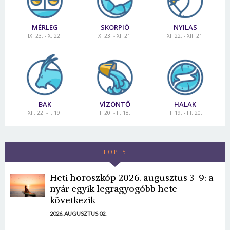
MÉRLEG
SKORPIÓ
NYILAS
IX. 23. - X. 22.
X. 23. - XI. 21.
XI. 22. - XII. 21.
BAK
VÍZÖNTŐ
HALAK
XII. 22. - I. 19.
I. 20. - II. 18.
II. 19. - III. 20.
TOP 5
Heti horoszkóp 2026. augusztus 3-9: a
nyár egyik legragyogóbb hete
következik
2026. AUGUSZTUS 02.