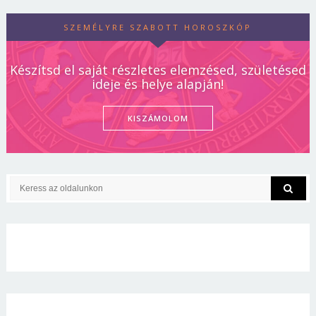
SZEMÉLYRE SZABOTT HOROSZKÓP
Készítsd el saját részletes elemzésed, születésed
ideje és helye alapján!
KISZÁMOLOM