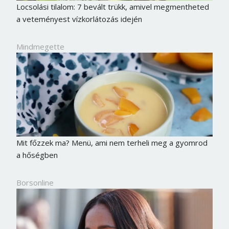
Locsolási tilalom: 7 bevált trükk, amivel megmentheted
a veteményest vízkorlátozás idején
Mindmegette
Mit főzzek ma? Menü, ami nem terheli meg a gyomrod
a hőségben
Borsonline bejelentkezés
Borsonline
E-mail cím vagy felhasználónév