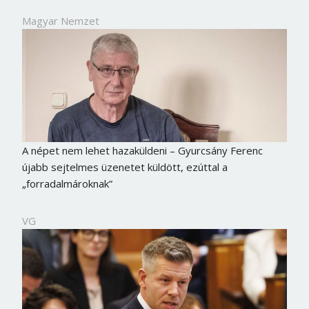
Magyar Nemzet
A népet nem lehet hazaküldeni – Gyurcsány Ferenc
újabb sejtelmes üzenetet küldött, ezúttal a
„forradalmároknak”
VG