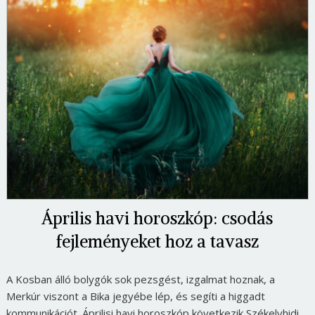
Április havi horoszkóp: csodás
fejleményeket hoz a tavasz
A Kosban álló bolygók sok pezsgést, izgalmat hoznak, a
Merkúr viszont a Bika jegyébe lép, és segíti a higgadt
kommunikációt. Áprilisi havi horoszkóp következik Székelyhidi