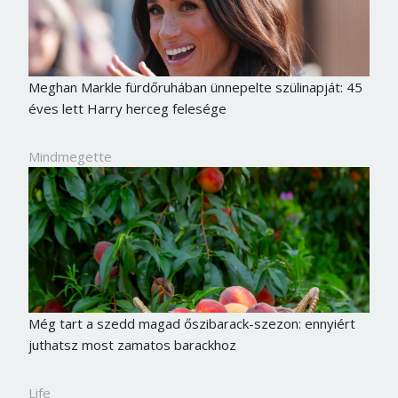
Jelszó
Meghan Markle fürdőruhában ünnepelte szülinapját: 45
Mégse
Bejelentkezés
éves lett Harry herceg felesége
Mindmegette
Még tart a szedd magad őszibarack-szezon: ennyiért
juthatsz most zamatos barackhoz
Life