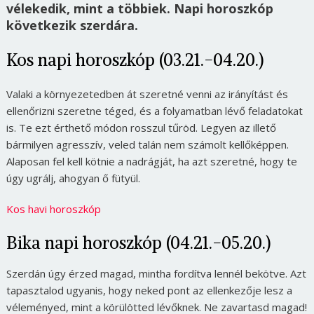
vélekedik, mint a többiek. Napi horoszkóp
következik szerdára.
Kos napi horoszkóp (03.21.-04.20.)
Valaki a környezetedben át szeretné venni az irányítást és
ellenőrizni szeretne téged, és a folyamatban lévő feladatokat
is. Te ezt érthető módon rosszul tűröd. Legyen az illető
bármilyen agresszív, veled talán nem számolt kellőképpen.
Alaposan fel kell kötnie a nadrágját, ha azt szeretné, hogy te
úgy ugrálj, ahogyan ő fütyül.
Kos havi horoszkóp
Bika napi horoszkóp (04.21.-05.20.)
Szerdán úgy érzed magad, mintha fordítva lennél bekötve. Azt
tapasztalod ugyanis, hogy neked pont az ellenkezője lesz a
véleményed, mint a körülötted lévőknek. Ne zavartasd magad!