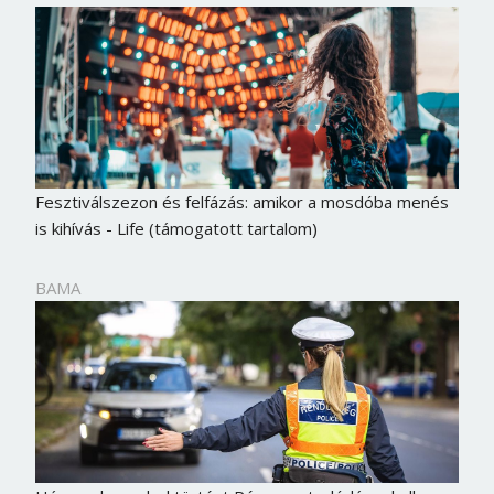
Fesztiválszezon és felfázás: amikor a mosdóba menés
is kihívás - Life (támogatott tartalom)
BAMA