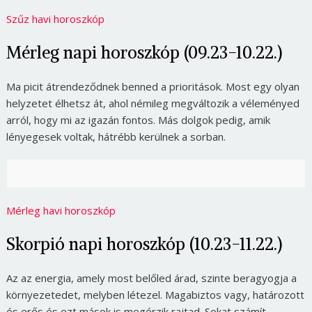
Szűz havi horoszkóp
Mérleg napi horoszkóp (09.23-10.22.)
Ma picit átrendeződnek benned a prioritások. Most egy olyan
helyzetet élhetsz át, ahol némileg megváltozik a véleményed
arról, hogy mi az igazán fontos. Más dolgok pedig, amik
lényegesek voltak, hátrébb kerülnek a sorban.
Mérleg havi horoszkóp
Skorpió napi horoszkóp (10.23-11.22.)
Az az energia, amely most belőled árad, szinte beragyogja a
környezetedet, melyben létezel. Magabiztos vagy, határozott
és erős és ezt mások is megérzik rajtad. Sokat számít,