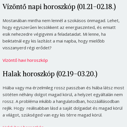
Vízöntő napi horoszkóp (01.21-02.18.)
Mostanában mintha nem lennél a szokásos önmagad. Lehet,
hogy egyszerűen lecsökkent az energiaszinted, és emiatt
esik nehezedre végigvinni a feladataidat. Mi lenne, ha
beiktatnál egy kis lazítást a mai napba, hogy mielőbb
visszanyerd régi erődet?
Vízöntő havi horoszkóp
Halak horoszkóp (02.19-03.20.)
Hiába vagy ma érzelmileg rossz passzban és hiába látsz most
sötéten néhány dolgot magad körül, a helyzet egyáltalán nem
rossz. A probléma inkább a hangulatodban, hozzáállásodban
rejlik. Hogy reálisabban lásd a saját dolgaidat és magad körül
a világot, szükséged van egy kis térre magad körül.