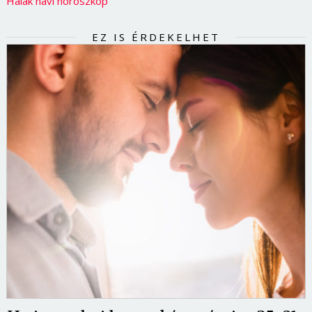
Halak havi horoszkóp
EZ IS ÉRDEKELHET