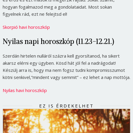
hogyan fogalmazod meg a gondolataidat. Most sokan
figyelnek rád, ezt ne felejtsd el!
Skorpió havi horoszkóp
Nyilas napi horoszkóp (11.23-12.21.)
Szerdán hirtelen nulláról százra kell gyorsítanod, ha sikert
akarsz elérni egy ügyben. Kösd hát jól fel a nadrágodat!
Készülj arra is, hogy ma nem fogsz tudni kompromisszumot
kötni senkivel,”mindent vagy semmit” – ez lehet a nap mottója.
Nyilas havi horoszkóp
EZ IS ÉRDEKELHET