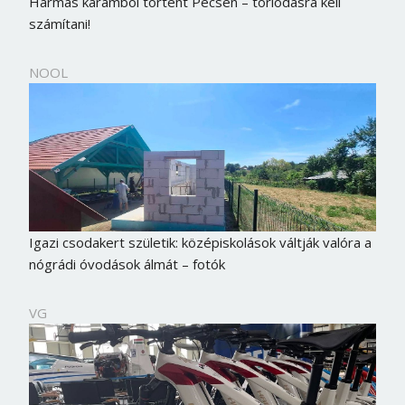
Hármas karambol történt Pécsen – torlódásra kell
számítani!
NOOL
Igazi csodakert születik: középiskolások váltják valóra a
nógrádi óvodások álmát – fotók
VG