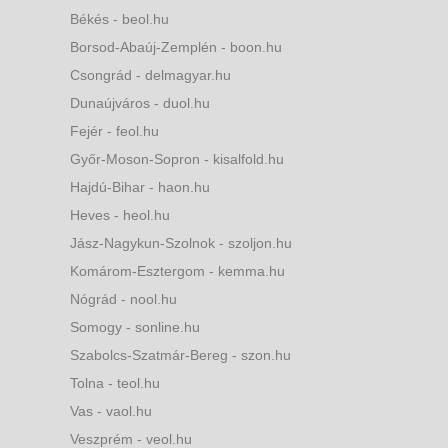
Békés - beol.hu
Borsod-Abaúj-Zemplén - boon.hu
Csongrád - delmagyar.hu
Dunaújváros - duol.hu
Fejér - feol.hu
Győr-Moson-Sopron - kisalfold.hu
Hajdú-Bihar - haon.hu
Heves - heol.hu
Jász-Nagykun-Szolnok - szoljon.hu
Komárom-Esztergom - kemma.hu
Nógrád - nool.hu
Somogy - sonline.hu
Szabolcs-Szatmár-Bereg - szon.hu
Tolna - teol.hu
Vas - vaol.hu
Veszprém - veol.hu