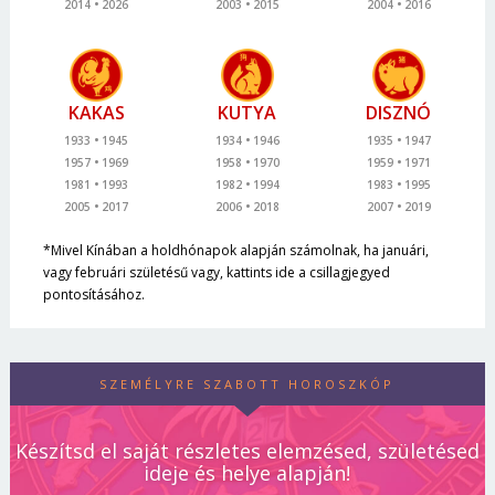
2014
2026
2003
2015
2004
2016
KAKAS
KUTYA
DISZNÓ
1933
1945
1934
1946
1935
1947
1957
1969
1958
1970
1959
1971
1981
1993
1982
1994
1983
1995
2005
2017
2006
2018
2007
2019
*Mivel Kínában a holdhónapok alapján számolnak, ha januári,
vagy februári születésű vagy, kattints ide a csillagjegyed
pontosításához.
SZEMÉLYRE SZABOTT HOROSZKÓP
Készítsd el saját részletes elemzésed, születésed
ideje és helye alapján!