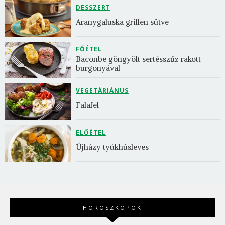
DESSZERT
Aranygaluska grillen sütve
FŐÉTEL
Baconbe göngyölt sertésszűz rakott 
burgonyával
VEGETÁRIÁNUS
Falafel
ELŐÉTEL
Újházy tyúkhúsleves
HOROSZKÓPOK