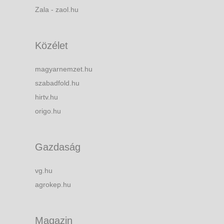
Zala - zaol.hu
Közélet
magyarnemzet.hu
szabadfold.hu
hirtv.hu
origo.hu
Gazdaság
vg.hu
agrokep.hu
Magazin