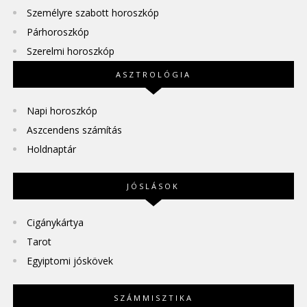
Személyre szabott horoszkóp
Párhoroszkóp
Szerelmi horoszkóp
ASZTROLÓGIA
Napi horoszkóp
Aszcendens számítás
Holdnaptár
JÓSLÁSOK
Cigánykártya
Tarot
Egyiptomi jóskövek
SZÁMMISZTIKA