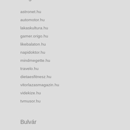
astronet.hu
automotor.hu
lakaskultura.hu
gamer.origo.hu
likebalaton.hu
napidoktor.hu
mindmegette.hu
travelo.hu
dietaesfitnesz.hu
vitorlazasmagazin.hu
videkize.hu
tvmusor.hu
Bulvár