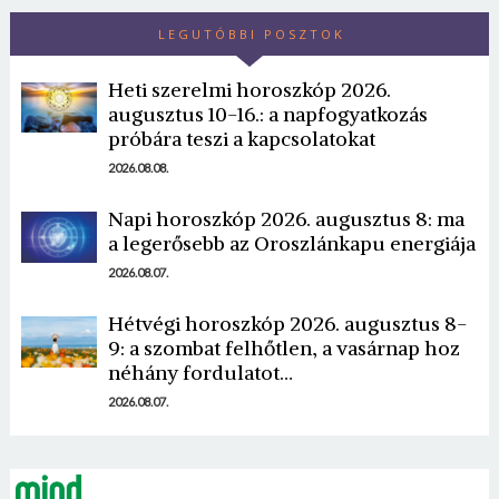
LEGUTÓBBI POSZTOK
Heti szerelmi horoszkóp 2026.
augusztus 10-16.: a napfogyatkozás
próbára teszi a kapcsolatokat
2026.08.08.
Borsonline bejelentkezés
Napi horoszkóp 2026. augusztus 8: ma
a legerősebb az Oroszlánkapu energiája
E-mail cím vagy felhasználónév
2026.08.07.
Hétvégi horoszkóp 2026. augusztus 8-
Jelszó
9: a szombat felhőtlen, a vasárnap hoz
néhány fordulatot…
2026.08.07.
Mégse
Bejelentkezés