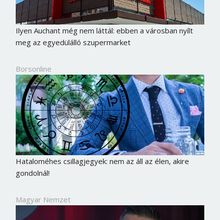
Ilyen Auchant még nem láttál: ebben a városban nyílt
meg az egyedülálló szupermarket
Borsonline
Hataloméhes csillagjegyek: nem az áll az élen, akire
Borsonline bejelentkezés
gondolnál!
E-mail cím vagy felhasználónév
Magyar Nemzet