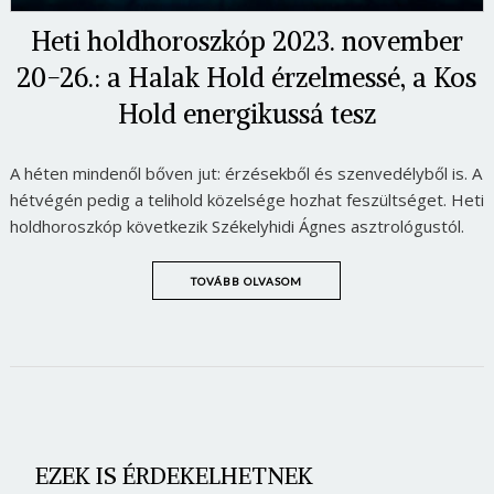
Heti holdhoroszkóp 2023. november
20-26.: a Halak Hold érzelmessé, a Kos
Hold energikussá tesz
A héten mindenől bőven jut: érzésekből és szenvedélyből is. A
hétvégén pedig a telihold közelsége hozhat feszültséget. Heti
holdhoroszkóp következik Székelyhidi Ágnes asztrológustól.
TOVÁBB OLVASOM
EZEK IS ÉRDEKELHETNEK