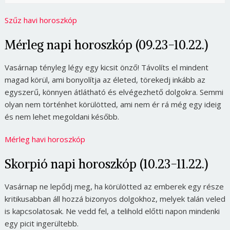
Szűz havi horoszkóp
Mérleg napi horoszkóp (09.23-10.22.)
Vasárnap tényleg légy egy kicsit önző! Távolíts el mindent
magad körül, ami bonyolítja az életed, törekedj inkább az
egyszerű, könnyen átlátható és elvégezhető dolgokra. Semmi
olyan nem történhet körülötted, ami nem ér rá még egy ideig
és nem lehet megoldani később.
Mérleg havi horoszkóp
Skorpió napi horoszkóp (10.23-11.22.)
Vasárnap ne lepődj meg, ha körülötted az emberek egy része
kritikusabban áll hozzá bizonyos dolgokhoz, melyek talán veled
is kapcsolatosak. Ne vedd fel, a telihold előtti napon mindenki
egy picit ingerültebb.