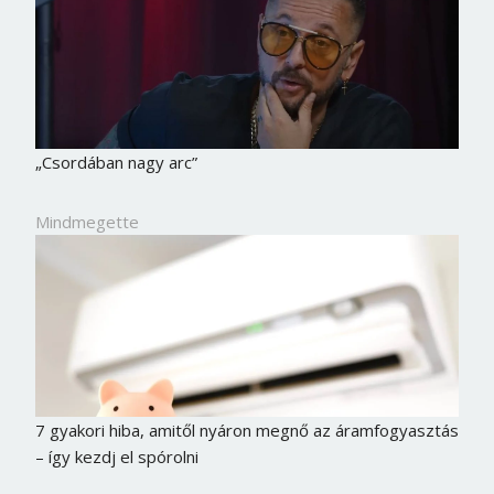
Jelszó
Mégse
Bejelentkezés
„Csordában nagy arc”
Mindmegette
7 gyakori hiba, amitől nyáron megnő az áramfogyasztás
– így kezdj el spórolni