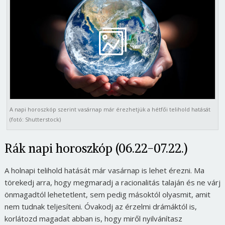
A napi horoszkóp szerint vasárnap már érezhetjük a hétfői telihold hatását
(fotó: Shutterstock)
Rák napi horoszkóp (06.22-07.22.)
A holnapi telihold hatását már vasárnap is lehet érezni. Ma
törekedj arra, hogy megmaradj a racionalitás talaján és ne várj
önmagadtól lehetetlent, sem pedig másoktól olyasmit, amit
nem tudnak teljesíteni. Óvakodj az érzelmi drámáktól is,
korlátozd magadat abban is, hogy miről nyilvánítasz