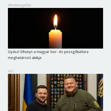
Mindmegette
Gyász! Elhunyt a magyar bor- és pezsgőkultúra
meghatározó alakja
VG