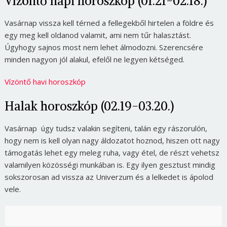
Vízöntő napi horoszkóp (01.21-02.18.)
Vasárnap vissza kell térned a fellegekből hirtelen a földre és
egy meg kell oldanod valamit, ami nem tűr halasztást.
Úgyhogy sajnos most nem lehet álmodozni. Szerencsére
minden nagyon jól alakul, efelől ne legyen kétséged.
Vízöntő havi horoszkóp
Halak horoszkóp (02.19-03.20.)
Vasárnap úgy tudsz valakin segíteni, talán egy rászorulón,
hogy nem is kell olyan nagy áldozatot hoznod, hiszen ott nagy
támogatás lehet egy meleg ruha, vagy étel, de részt vehetsz
valamilyen közösségi munkában is. Egy ilyen gesztust mindig
sokszorosan ad vissza az Univerzum és a lelkedet is ápolod
vele.