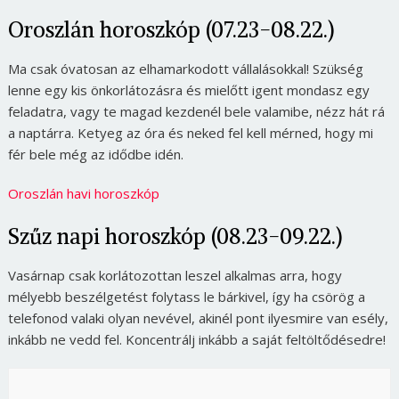
Oroszlán horoszkóp (07.23-08.22.)
Ma csak óvatosan az elhamarkodott vállalásokkal! Szükség
lenne egy kis önkorlátozásra és mielőtt igent mondasz egy
feladatra, vagy te magad kezdenél bele valamibe, nézz hát rá
a naptárra. Ketyeg az óra és neked fel kell mérned, hogy mi
fér bele még az idődbe idén.
Oroszlán havi horoszkóp
Szűz napi horoszkóp (08.23-09.22.)
Vasárnap csak korlátozottan leszel alkalmas arra, hogy
mélyebb beszélgetést folytass le bárkivel, így ha csörög a
telefonod valaki olyan nevével, akinél pont ilyesmire van esély,
inkább ne vedd fel. Koncentrálj inkább a saját feltöltődésedre!