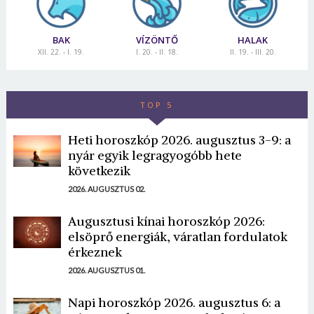
BAK
VÍZÖNTŐ
HALAK
XII. 22. - I. 19.
I. 20. - II. 18.
II. 19. - III. 20.
TOP 5
Heti horoszkóp 2026. augusztus 3-9: a
nyár egyik legragyogóbb hete
következik
2026. AUGUSZTUS 02.
Augusztusi kínai horoszkóp 2026:
elsöprő energiák, váratlan fordulatok
érkeznek
2026. AUGUSZTUS 01.
Napi horoszkóp 2026. augusztus 6: a