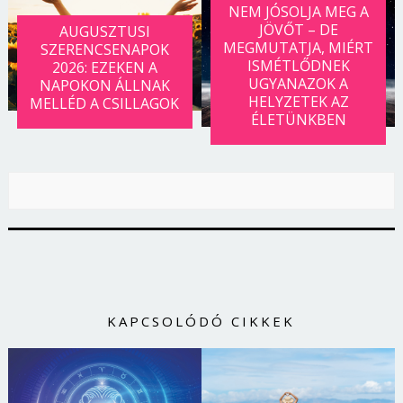
NEM JÓSOLJA MEG A
JÖVŐT – DE
AUGUSZTUSI
MEGMUTATJA, MIÉRT
SZERENCSENAPOK
ISMÉTLŐDNEK
2026: EZEKEN A
UGYANAZOK A
NAPOKON ÁLLNAK
HELYZETEK AZ
MELLÉD A CSILLAGOK
ÉLETÜNKBEN
KAPCSOLÓDÓ CIKKEK