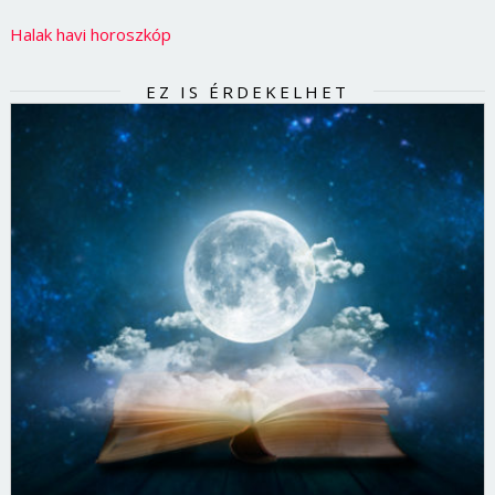
Halak havi horoszkóp
EZ IS ÉRDEKELHET