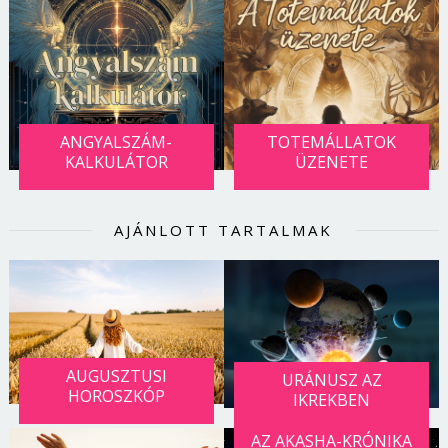
ANGYALSZÁM-
TOTEMÁLLATOK
KALKULÁTOR
ÜZENETE
AJÁNLOTT TARTALMAK
AUGUSZTUSI
URÁNUSZ AZ
HOROSZKÓP
IKREKBEN
AZ AKASHA-KRÓNIKA