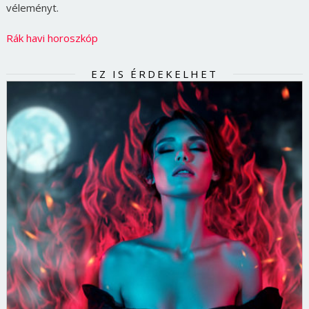
véleményt.
Rák havi horoszkóp
EZ IS ÉRDEKELHET