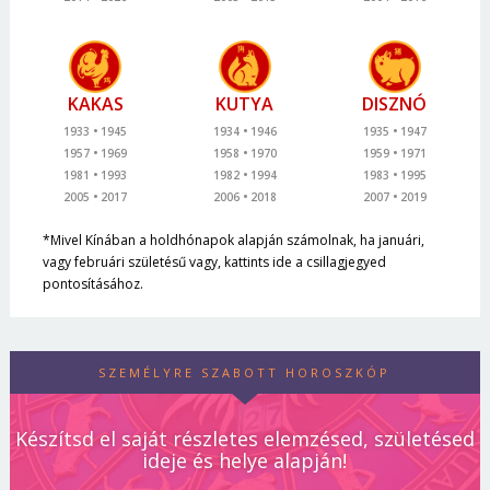
KAKAS
KUTYA
DISZNÓ
1933
1945
1934
1946
1935
1947
1957
1969
1958
1970
1959
1971
1981
1993
1982
1994
1983
1995
2005
2017
2006
2018
2007
2019
*Mivel Kínában a holdhónapok alapján számolnak, ha januári,
vagy februári születésű vagy, kattints ide a csillagjegyed
pontosításához.
SZEMÉLYRE SZABOTT HOROSZKÓP
Készítsd el saját részletes elemzésed, születésed
ideje és helye alapján!