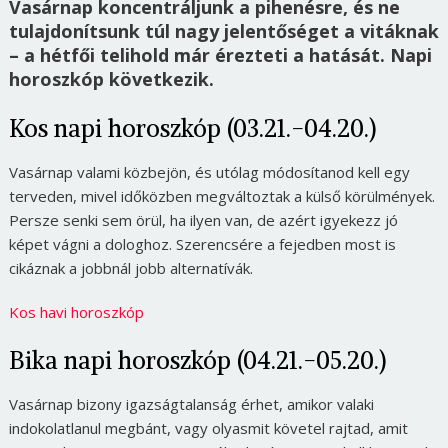
Vasárnap koncentráljunk a pihenésre, és ne
tulajdonítsunk túl nagy jelentőséget a vitáknak
– a hétfői telihold már érezteti a hatását. Napi
horoszkóp következik.
Kos napi horoszkóp (03.21.-04.20.)
Vasárnap valami közbejön, és utólag módosítanod kell egy
terveden, mivel időközben megváltoztak a külső körülmények.
Persze senki sem örül, ha ilyen van, de azért igyekezz jó
képet vágni a dologhoz. Szerencsére a fejedben most is
cikáznak a jobbnál jobb alternatívák.
Kos havi horoszkóp
Bika napi horoszkóp (04.21.-05.20.)
Vasárnap bizony igazságtalanság érhet, amikor valaki
indokolatlanul megbánt, vagy olyasmit követel rajtad, amit