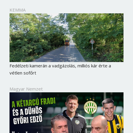
KEMMA
Fedélzeti kamerán a vadgázolás, milliós kár érte a
vétlen sofőrt
Magyar Nemzet