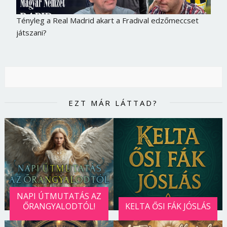
Tényleg a Real Madrid akart a Fradival edzőmeccset
játszani?
EZT MÁR LÁTTAD?
NAPI ÚTMUTATÁS AZ
ŐRANGYALODTÓL!
KELTA ŐSI FÁK JÓSLÁS