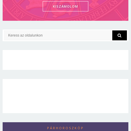
KISZÁMOLOM
PÁRHOROSZKÓP