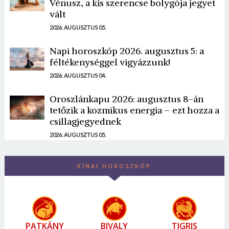
Vénusz, a kis szerencse bolygója jegyet
vált
2026. AUGUSZTUS 05.
Napi horoszkóp 2026. augusztus 5: a
féltékenységgel vigyázzunk!
2026. AUGUSZTUS 04.
Oroszlánkapu 2026: augusztus 8-án
tetőzik a kozmikus energia – ezt hozza a
csillagjegyednek
2026. AUGUSZTUS 05.
KÍNAI HOROSZKÓP
PATKÁNY
BIVALY
TIGRIS