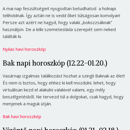
A mai nap feszültségeit nyugodtan betudhatod a holnapi
teliholdnak. Így aztán ne is vedd őket túlságosan komolyan!
Persze azt azért ne hagyd, hogy valaki „bokszzsáknak”
használjon. De a lelki szemetesláda szerepét sem neked
találták ki.
Nyilas havi horoszkóp
Bak napi horoszkóp (12.22-01.20.)
Vasárnap izgalmas találkozást hozhat a szingli Baknak az élet!
És nem is biztos, hogy ehhez ki kell mozdulni. lehet, hogy
virtuálisan kezd el alakulni valakivel valami, egy mély
beszélgetésből. Ne tervezd túl a dolgokat, csak hagyd, hogy
menjenek a maguk útján.
Bak havi horoszkóp