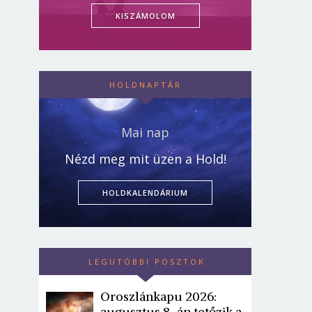
KISZÁMOLOM
HOLDNAPTÁR
Mai nap
Nézd meg mit üzen a Hold!
HOLDKALENDÁRIUM
LEGUTÓBBI POSZTOK
Oroszlánkapu 2026:
augusztus 8-án tetőzik a