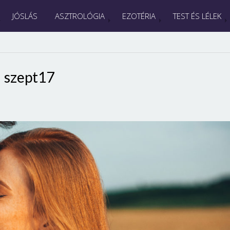
JÓSLÁS
ASZTROLÓGIA
EZOTÉRIA
TEST ÉS LÉLEK
szept17