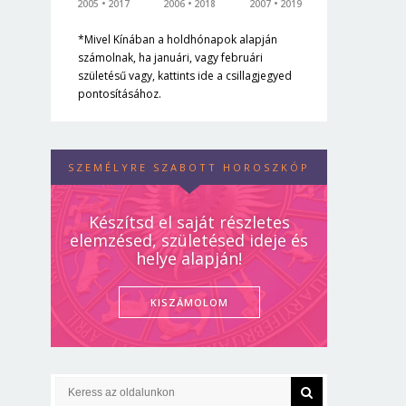
2005
2017
2006
2018
2007
2019
*Mivel Kínában a holdhónapok alapján
számolnak, ha januári, vagy februári
születésű vagy, kattints ide a csillagjegyed
pontosításához.
SZEMÉLYRE SZABOTT HOROSZKÓP
Készítsd el saját részletes
elemzésed, születésed ideje és
helye alapján!
KISZÁMOLOM