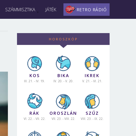
SZÁMMISZTIKA
JÁTÉK
RETRO RÁDIÓ
HOROSZKÓP
KOS
BIKA
IKREK
III. 21. - IV. 19.
IV. 20. - V. 20.
V. 21. - VI. 21.
RÁK
OROSZLÁN
SZŰZ
VI. 22. - VII. 22.
VII. 23. - VIII. 22.
VIII. 23. - IX. 22.