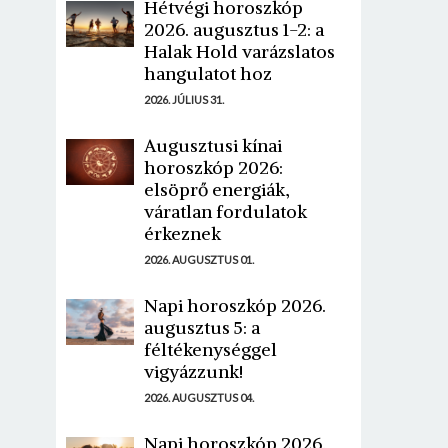
Hétvégi horoszkóp
2026. augusztus 1-2: a
Halak Hold varázslatos
hangulatot hoz
2026. JÚLIUS 31.
Augusztusi kínai
horoszkóp 2026:
elsöprő energiák,
váratlan fordulatok
érkeznek
2026. AUGUSZTUS 01.
Napi horoszkóp 2026.
augusztus 5: a
féltékenységgel
vigyázzunk!
2026. AUGUSZTUS 04.
Napi horoszkóp 2026.