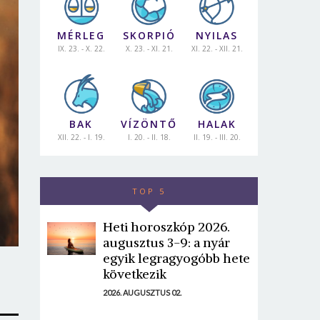
MÉRLEG
SKORPIÓ
NYILAS
IX. 23. - X. 22.
X. 23. - XI. 21.
XI. 22. - XII. 21.
BAK
VÍZÖNTŐ
HALAK
XII. 22. - I. 19.
I. 20. - II. 18.
II. 19. - III. 20.
TOP 5
Heti horoszkóp 2026.
augusztus 3-9: a nyár
egyik legragyogóbb hete
következik
2026. AUGUSZTUS 02.