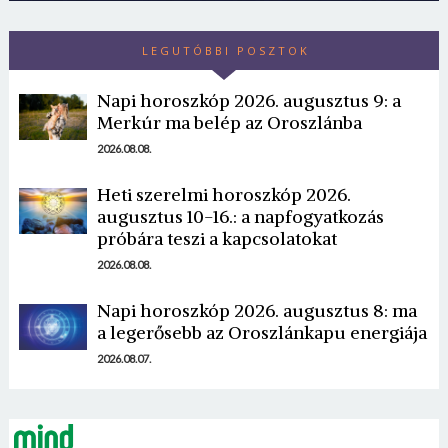
LEGUTÓBBI POSZTOK
Napi horoszkóp 2026. augusztus 9: a
Merkúr ma belép az Oroszlánba
2026.08.08.
Borsonline bejelentkezés
Heti szerelmi horoszkóp 2026.
augusztus 10-16.: a napfogyatkozás
E-mail cím vagy felhasználónév
próbára teszi a kapcsolatokat
2026.08.08.
Jelszó
Napi horoszkóp 2026. augusztus 8: ma
a legerősebb az Oroszlánkapu energiája
2026.08.07.
Mégse
Bejelentkezés