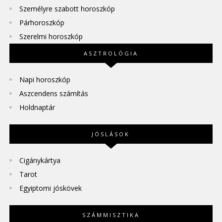
Személyre szabott horoszkóp
Párhoroszkóp
Szerelmi horoszkóp
ASZTROLÓGIA
Napi horoszkóp
Aszcendens számítás
Holdnaptár
JÓSLÁSOK
Cigánykártya
Tarot
Egyiptomi jóskövek
SZÁMMISZTIKA