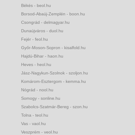
Békés - beol.hu
Borsod-Abaúj-Zemplén - boon.hu
Csongrád - delmagyar.hu
Dunaújváros - duol.hu
Fejér - feol.hu
Győr-Moson-Sopron - kisalfold.hu
Hajdú-Bihar - haon.hu
Heves - heol.hu
Jász-Nagykun-Szolnok - szoljon.hu
Komárom-Esztergom - kemma.hu
Nógrád - nool.hu
Somogy - sonline.hu
Szabolcs-Szatmár-Bereg - szon.hu
Tolna - teol.hu
Vas - vaol.hu
Veszprém - veol.hu