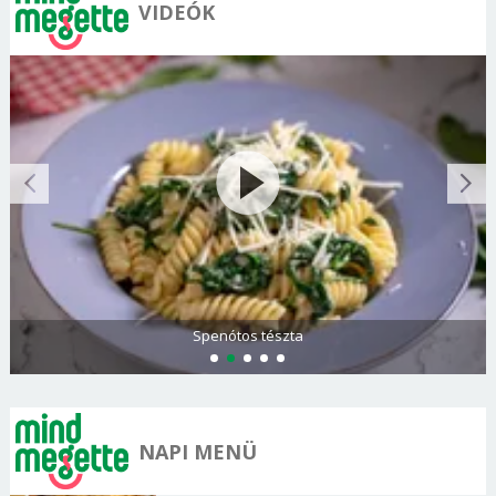
VIDEÓK
Görögdinnye-limonádé
NAPI MENÜ