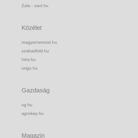
Zala - zaol.hu
Közélet
magyarnemzet.hu
szabadfold.hu
hirtv.hu
origo.hu
Gazdaság
vg.hu
agrokep.hu
Magazin