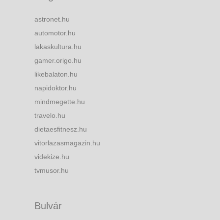
astronet.hu
automotor.hu
lakaskultura.hu
gamer.origo.hu
likebalaton.hu
napidoktor.hu
mindmegette.hu
travelo.hu
dietaesfitnesz.hu
vitorlazasmagazin.hu
videkize.hu
tvmusor.hu
Bulvár