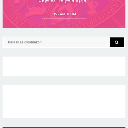
ideje és helye alapján!
KISZÁMOLOM