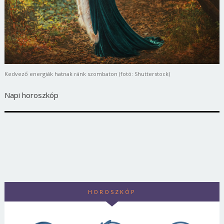
Kedvező energiák hatnak ránk szombaton (fotó: Shutterstock)
Napi horoszkóp
HOROSZKÓP