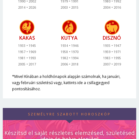
1990
2002
1979
1991
1980
1992
2014
2026
2003
2015
2004
2016
KAKAS
KUTYA
DISZNÓ
1933
1945
1934
1946
1935
1947
1957
1969
1958
1970
1959
1971
1981
1993
1982
1994
1983
1995
2005
2017
2006
2018
2007
2019
*Mivel Kínában a holdhónapok alapján számolnak, ha januári,
vagy februári születésű vagy, kattints ide a csillagjegyed
pontosításához.
SZEMÉLYRE SZABOTT HOROSZKÓP
Készítsd el saját részletes elemzésed, születésed