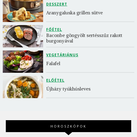
DESSZERT
Aranygaluska grillen sütve
FŐÉTEL
Baconbe göngyölt sertésszűz rakott 
burgonyával
VEGETÁRIÁNUS
Falafel
ELŐÉTEL
Újházy tyúkhúsleves
HOROSZKÓPOK