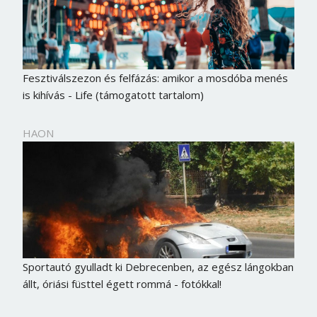
Fesztiválszezon és felfázás: amikor a mosdóba menés
is kihívás - Life (támogatott tartalom)
HAON
Sportautó gyulladt ki Debrecenben, az egész lángokban
állt, óriási füsttel égett rommá - fotókkal!