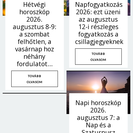
Hétvégi
Napfogyatkozás
horoszkóp
2026: ezt üzeni
2026.
az augusztus
augusztus 8-9:
12-i részleges
a szombat
fogyatkozás a
felhőtlen, a
csillagjegyeknek
vasárnap hoz
TOVÁBB
néhány
OLVASOM
fordulatot…
TOVÁBB
OLVASOM
Napi horoszkóp
2026.
augusztus 7: a
Nap és a
Szaturnusz