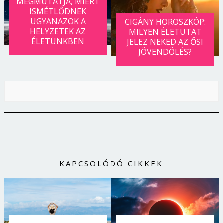
MEGMUTATJA, MIÉRT
ISMÉTLŐDNEK
UGYANAZOK A
CIGÁNY HOROSZKÓP:
HELYZETEK AZ
MILYEN ÉLETUTAT
ÉLETÜNKBEN
JELEZ NEKED AZ ŐSI
JÖVENDÖLÉS?
KAPCSOLÓDÓ CIKKEK