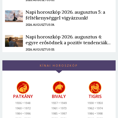
Napi horoszkóp 2026. augusztus 5: a
féltékenységgel vigyázzunk!
2026. AUGUSZTUS 04.
Napi horoszkóp 2026. augusztus 4:
egyre erősödnek a pozitív tendenciák...
2026. AUGUSZTUS 03.
KÍNAI HOROSZKÓP
PATKÁNY
BIVALY
TIGRIS
1936
1948
1937
1949
1938
1950
1960
1972
1961
1973
1962
1974
1984
1996
1985
1997
1986
1998