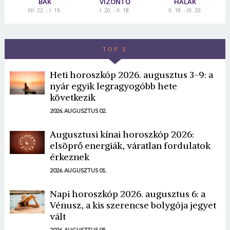
BAK
VÍZÖNTŐ
HALAK
XII. 22. - I. 19.
I. 20. - II. 18.
II. 19. - III. 20.
TOP 5
Heti horoszkóp 2026. augusztus 3-9: a
nyár egyik legragyogóbb hete
következik
2026. AUGUSZTUS 02.
Augusztusi kínai horoszkóp 2026:
elsöprő energiák, váratlan fordulatok
érkeznek
2026. AUGUSZTUS 01.
Napi horoszkóp 2026. augusztus 6: a
Vénusz, a kis szerencse bolygója jegyet
vált
2026. AUGUSZTUS 05.