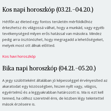
Kos napi horoszkóp (03.21.-04.20.)
Hétfőn az életed egy fontos területén mérföldkőhöz
érkezhetsz és világossá válhat, hogy a munkád, vagy egyéb
tevékenységed milyen erős hatással van másokra. Mindez
pedig arra ösztönözhet, hogy megragadd a lehetőségeket,
melyek most ott állnak előtted.
Kos havi horoszkóp
Bika napi horoszkóp (04.21.-05.20.)
A jegy szülötteként általában jó képességgel érvényesíted az
akaratodat egy közösségben, hiszen nyílt vagy, világos,
egyértelmű és a leggyakrabban határozott is. Ma is ezt kell
tenned, ha célhoz szeretnél érni, de közben légy tekintettel
mások érzéseire is.