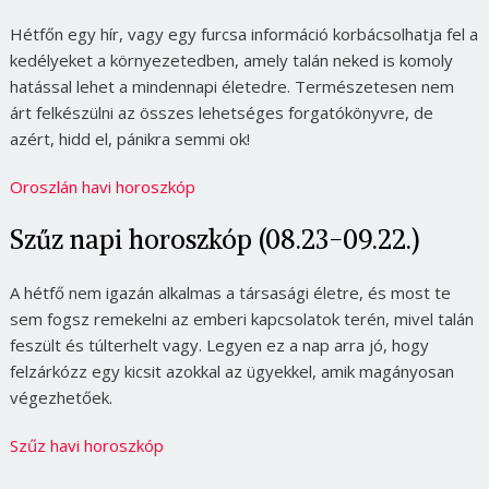
Hétfőn egy hír, vagy egy furcsa információ korbácsolhatja fel a
kedélyeket a környezetedben, amely talán neked is komoly
hatással lehet a mindennapi életedre. Természetesen nem
árt felkészülni az összes lehetséges forgatókönyvre, de
azért, hidd el, pánikra semmi ok!
Oroszlán havi horoszkóp
Szűz napi horoszkóp (08.23-09.22.)
A hétfő nem igazán alkalmas a társasági életre, és most te
sem fogsz remekelni az emberi kapcsolatok terén, mivel talán
feszült és túlterhelt vagy. Legyen ez a nap arra jó, hogy
felzárkózz egy kicsit azokkal az ügyekkel, amik magányosan
végezhetőek.
Szűz havi horoszkóp