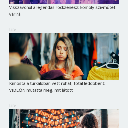
Jelszó
Visszavonul a legendás rockzenész: komoly szívműtét
vár rá
Life
Mégse
Bejelentkezés
Kimosta a turkálóban vett ruhát, totál ledöbbent:
VIDEÓN mutatta meg, mit látott
Life