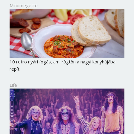
Mindmegette
10 retro nyári fogás, ami rögtön a nagyi konyhájába
repít
Life
Borsonline bejelentkezés
E-mail cím vagy felhasználónév