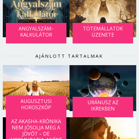
ANGYALSZÁM-
TOTEMÁLLATOK
KALKULÁTOR
ÜZENETE
AJÁNLOTT TARTALMAK
AUGUSZTUSI
URÁNUSZ AZ
HOROSZKÓP
IKREKBEN
AZ AKASHA-KRÓNIKA
NEM JÓSOLJA MEG A
JÖVŐT – DE