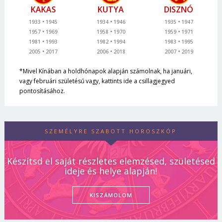
KAKAS
KUTYA
DISZNÓ
1933
1945
1934
1946
1935
1947
1957
1969
1958
1970
1959
1971
1981
1993
1982
1994
1983
1995
2005
2017
2006
2018
2007
2019
*Mivel Kínában a holdhónapok alapján számolnak, ha januári,
vagy februári születésű vagy, kattints ide a csillagjegyed
pontosításához.
SZEMÉLYRE SZABOTT HOROSZKÓP
Készítsd el saját részletes elemzésed, születésed
ideje és helye alapján!
KISZÁMOLOM