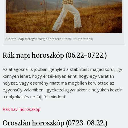
A hétfői nap tartogat meglepetéseket (fotó: Shutterstock)
Rák napi horoszkóp (06.22-07.22.)
Az átlagosnál is jobban igényled a stabilitást magad körül, így
könnyen lehet, hogy érzékenyen érint, hogy egy váratlan
helyzet, vagy esemény miatt ma megbillen körülötted az
egyensúly valamiben. Igyekezd ugyanakkor a helyükön kezelni
a dolgokat és ne fújj fel mindent!
Rák havi horoszkóp
Oroszlán horoszkóp (07.23-08.22.)