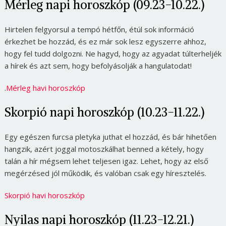
Mérleg napi horoszkóp (09.23-10.22.)
Hirtelen felgyorsul a tempó hétfőn, étúl sok információ
érkezhet be hozzád, és ez már sok lesz egyszerre ahhoz,
hogy fel tudd dolgozni. Ne hagyd, hogy az agyadat túlterheljék
a hírek és azt sem, hogy befolyásolják a hangulatodat!
.
Mérleg havi horoszkóp
Skorpió napi horoszkóp (10.23-11.22.)
Egy egészen furcsa pletyka juthat el hozzád, és bár hihetően
hangzik, azért joggal motoszkálhat benned a kétely, hogy
talán a hír mégsem lehet teljesen igaz. Lehet, hogy az első
megérzésed jól működik, és valóban csak egy híresztelés.
Skorpió havi horoszkóp
Nyilas napi horoszkóp (11.23-12.21.)