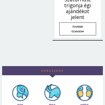
trigonja égi
ajándékot
jelent
TOVÁBB
OLVASOM
HOROSZKÓP
KOS
BIKA
IKREK