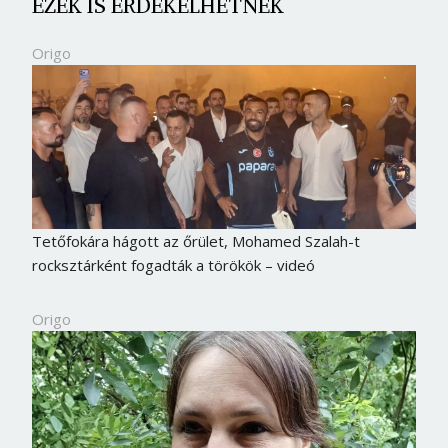
EZEK IS ÉRDEKELHETNEK
Origo
Tetőfokára hágott az őrület, Mohamed Szalah-t
rocksztárként fogadták a törökök – videó
Origo