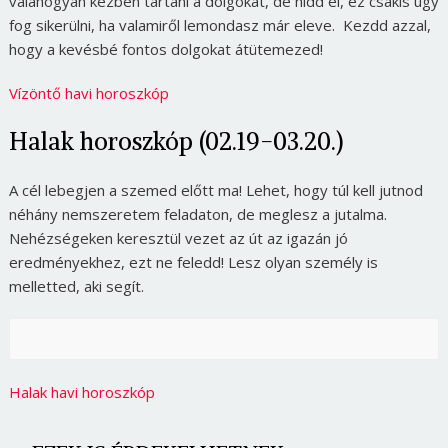
valahogyan kézben tartani a dolgokat, de hidd el, ez csakis úgy
fog sikerülni, ha valamiről lemondasz már eleve. Kezdd azzal,
hogy a kevésbé fontos dolgokat átütemezed!
Vízöntő havi horoszkóp
Halak horoszkóp (02.19-03.20.)
A cél lebegjen a szemed előtt ma! Lehet, hogy túl kell jutnod
néhány nemszeretem feladaton, de meglesz a jutalma.
Nehézségeken keresztül vezet az út az igazán jó
eredményekhez, ezt ne feledd! Lesz olyan személy is
melletted, aki segít.
Halak havi horoszkóp