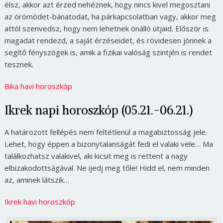
élsz, akkor azt érzed nehéznek, hogy nincs kivel megosztani
az örömödet-bánatodat, ha párkapcsolatban vagy, akkor meg
attól szenvedsz, hogy nem lehetnek önálló útjaid. Először is
magadat rendezd, a saját érzéseidet, és rövidesen jönnek a
segítő fényszögek is, amik a fizikai valóság szintjén is rendet
tesznek.
Bika havi horoszkóp
Ikrek napi horoszkóp (05.21.-06.21.)
A határozott fellépés nem feltétlenül a magabiztosság jele.
Lehet, hogy éppen a bizonytalanságát fedi el valaki vele… Ma
találkozhatsz valakivel, aki kicsit meg is rettent a nagy
elbizakodottságával. Ne ijedj meg tőle! Hidd el, nem minden
az, aminek látszik…
Ikrek havi horoszkóp