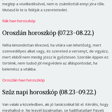
meglep a viselkedésével, nem is zsámítottál ennyi jóra tőle.
Mutasd ki te is feléjük a szeretetedet.
Rák havi horoszkóp
Oroszlán horoszkóp (07.23-08.22.)
Néha kimondottan élvezed, ha vitára van lehetőség, mert
szenvedélyes alkat vagy, és szereted a versenyt, de vigyázz,
mert ebből nem mindig jössz ki győztesen. Szerdán éppen ez
történik, nem tudod jól megvédeni az álláspontodat, ha
belemész a vitákba.
Oroszlán havi horoszkóp
Szűz napi horoszkóp (08.23-09.22.)
Van valaki a közeledben, aki jó tanácsokkal lát el. Kérdés, hogy
meghallod-e.
Ne legyél bizalmatlan, se hajlíthatatlan! Figyelj