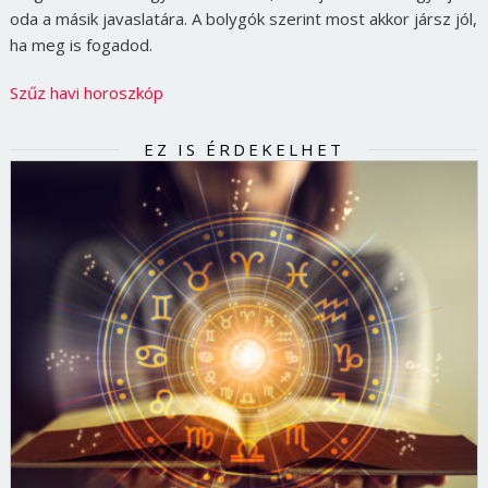
oda a másik javaslatára. A bolygók szerint most akkor jársz jól,
ha meg is fogadod.
Szűz havi horoszkóp
EZ IS ÉRDEKELHET