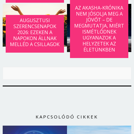
AZ AKASHA-KRÓNIKA
NEM JÓSOLJA MEG A
JÖVŐT – DE
AUGUSZTUSI
MEGMUTATJA, MIÉRT
SZERENCSENAPOK
ISMÉTLŐDNEK
2026: EZEKEN A
UGYANAZOK A
NAPOKON ÁLLNAK
HELYZETEK AZ
MELLÉD A CSILLAGOK
ÉLETÜNKBEN
KAPCSOLÓDÓ CIKKEK