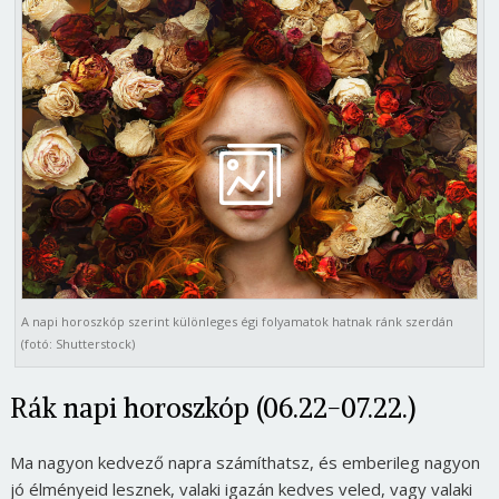
A napi horoszkóp szerint különleges égi folyamatok hatnak ránk szerdán
(fotó: Shutterstock)
Rák napi horoszkóp (06.22-07.22.)
Ma nagyon kedvező napra számíthatsz, és emberileg nagyon
jó élményeid lesznek, valaki igazán kedves veled, vagy valaki