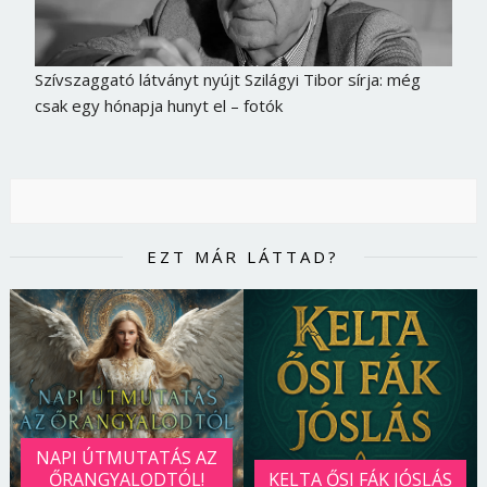
Szívszaggató látványt nyújt Szilágyi Tibor sírja: még
csak egy hónapja hunyt el – fotók
EZT MÁR LÁTTAD?
NAPI ÚTMUTATÁS AZ
ŐRANGYALODTÓL!
KELTA ŐSI FÁK JÓSLÁS