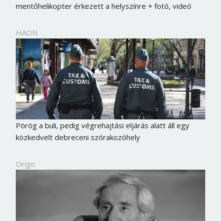
mentőhelikopter érkezett a helyszínre + fotó, videó
HAON
Pörög a buli, pedig végrehajtási eljárás alatt áll egy
közkedvelt debreceni szórakozóhely
Origo