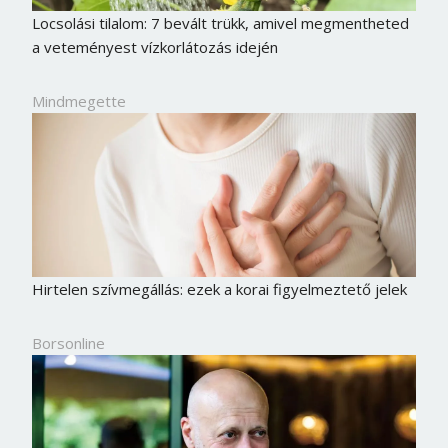
Locsolási tilalom: 7 bevált trükk, amivel megmentheted
a veteményest vízkorlátozás idején
Mindmegette
Hirtelen szívmegállás: ezek a korai figyelmeztető jelek
Borsonline bejelentkezés
Borsonline
E-mail cím vagy felhasználónév