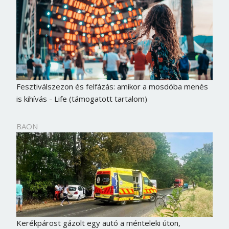
Fesztiválszezon és felfázás: amikor a mosdóba menés
is kihívás - Life (támogatott tartalom)
BAON
Kerékpárost gázolt egy autó a ménteleki úton,