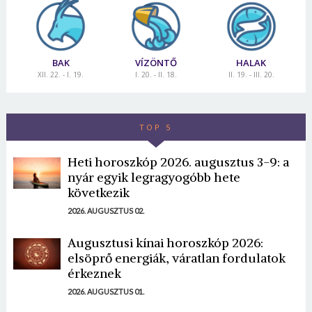
BAK
VÍZÖNTŐ
HALAK
XII. 22. - I. 19.
I. 20. - II. 18.
II. 19. - III. 20.
TOP 5
Heti horoszkóp 2026. augusztus 3-9: a
nyár egyik legragyogóbb hete
következik
2026. AUGUSZTUS 02.
Augusztusi kínai horoszkóp 2026:
elsöprő energiák, váratlan fordulatok
érkeznek
2026. AUGUSZTUS 01.