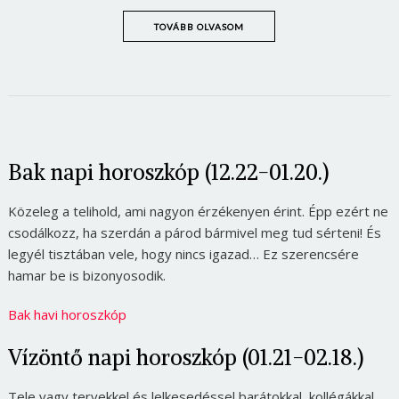
TOVÁBB OLVASOM
Bak napi horoszkóp (12.22-01.20.)
Közeleg a telihold, ami nagyon érzékenyen érint. Épp ezért ne
csodálkozz, ha szerdán a párod bármivel meg tud sérteni! És
legyél tisztában vele, hogy nincs igazad… Ez szerencsére
hamar be is bizonyosodik.
Bak havi horoszkóp
Vízöntő napi horoszkóp (01.21-02.18.)
Tele vagy tervekkel és lelkesedéssel barátokkal, kollégákkal