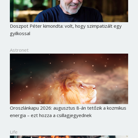
Jelszó
Doszpot Péter kimondta: volt, hogy szimpatizált egy
Mégse
Bejelentkezés
gyilkossal
Astronet
Oroszlánkapu 2026: augusztus 8-án tetőzik a kozmikus
energia – ezt hozza a csillagjegyednek
Life