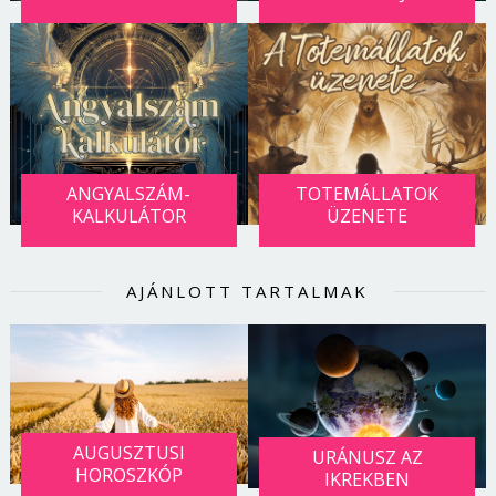
ANGYALSZÁM-
TOTEMÁLLATOK
KALKULÁTOR
ÜZENETE
AJÁNLOTT TARTALMAK
AUGUSZTUSI
URÁNUSZ AZ
HOROSZKÓP
IKREKBEN