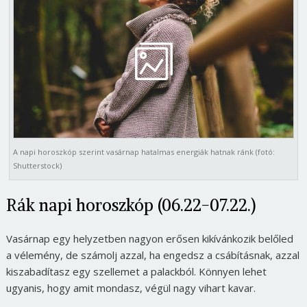
A napi horoszkóp szerint vasárnap hatalmas energiák hatnak ránk (fotó:
Shutterstock)
Rák napi horoszkóp (06.22-07.22.)
Vasárnap egy helyzetben nagyon erősen kikívánkozik belőled
a vélemény, de számolj azzal, ha engedsz a csábításnak, azzal
kiszabadítasz egy szellemet a palackból. Könnyen lehet
ugyanis, hogy amit mondasz, végül nagy vihart kavar.