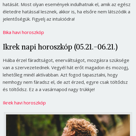
hatását. Most olyan események indulhatnak el, amik az egész
életedre hatással lesznek, akkor is, ha elsőre nem látszódik a
jelentőségük. Figyelj az intuíciódra!
Bika havi horoszkóp
Ikrek napi horoszkóp (05.21.-06.21.)
Hiába érzel fáradtságot, enerváltságot, mozgásra szüksége
van a szervezetednek. Vegyél hát erőt magadon és mozogj,
lehetőleg minél aktívabban. Azt fogod tapasztalni, hogy
nemhogy nem fáradsz el, de azt érzed, egyre csak töltődsz
és töltődsz. Ez a a vasárnapod nagy trükkje!
Ikrek havi horoszkóp