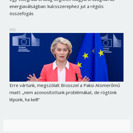
energiaválságban: kulcsszerephez jut a régiós
összefogás
VG
Erre vártunk, megszólalt Brüsszel a Paksi Atomerőmű
miatt: „nem azonosítottunk problémákat, de rögtönk
lépünk, ha kell!”