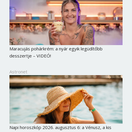
Maracujás pohárkrém: a nyár egyik legüdítőbb
desszertje – VIDEÓ!
Astronet
Borsonline bejelentkezés
E-mail cím vagy felhasználónév
Napi horoszkóp 2026. augusztus 6: a Vénusz, a kis