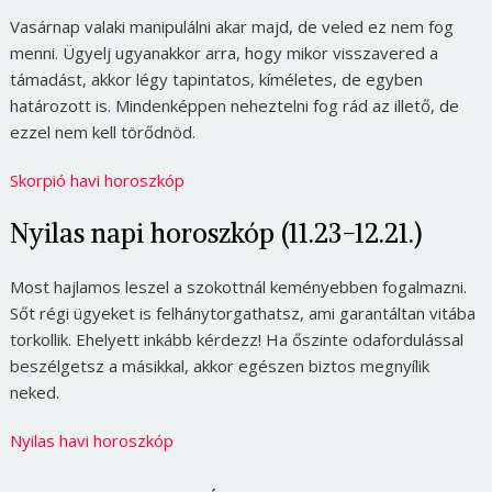
Vasárnap valaki manipulálni akar majd, de veled ez nem fog
menni. Ügyelj ugyanakkor arra, hogy mikor visszavered a
támadást, akkor légy tapintatos, kíméletes, de egyben
határozott is. Mindenképpen neheztelni fog rád az illető, de
ezzel nem kell törődnöd.
Skorpió havi horoszkóp
Nyilas napi horoszkóp (11.23-12.21.)
Most hajlamos leszel a szokottnál keményebben fogalmazni.
Sőt régi ügyeket is felhánytorgathatsz, ami garantáltan vitába
torkollik. Ehelyett inkább kérdezz! Ha őszinte odafordulással
beszélgetsz a másikkal, akkor egészen biztos megnyílik
neked.
Nyilas havi horoszkóp