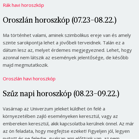
Rák havi horoszkóp
Oroszlán horoszkóp (07.23-08.22.)
Ma történhet valami, aminek szimbolikus ereje van és amely
szinte sarokpontja lehet a jövőbeli terveidnek. Talán ez a
dátum lesz az, melyet érdemes megjegyezned. Lehet, hogy
azonnal nem látszik az események jelentősége, de később
majd megmutatkozik.
Oroszlán havi horoszkóp
Szűz napi horoszkóp (08.23-09.22.)
Vasárnap az Univerzum jeleket küldhet ön felé a
környezetében zajló eseményeken keresztül, vagy az
embereken keresztül, akik kapcsolatba kerülnek önnel. Az már
az ön feladata, hogy megfejtse ezeket! Figyeljen jól, legyen
nyitott és ne feledje, gyakran ami előttünk van, az nem