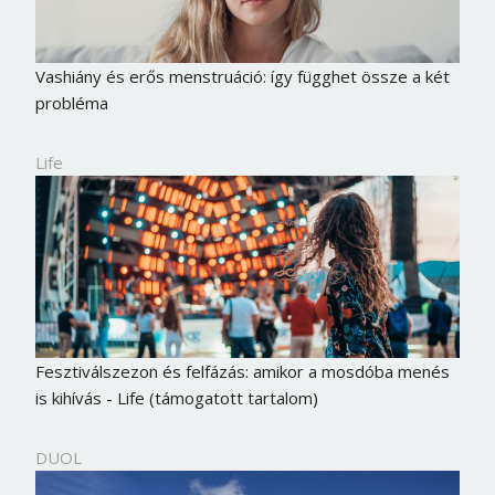
Vashiány és erős menstruáció: így függhet össze a két
probléma
Life
Fesztiválszezon és felfázás: amikor a mosdóba menés
is kihívás - Life (támogatott tartalom)
DUOL