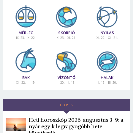
MÉRLEG
SKORPIÓ
NYILAS
IX. 23. - X. 22.
X. 23. - XI. 21.
XI. 22. - XII. 21.
BAK
VÍZÖNTŐ
HALAK
XII. 22. - I. 19.
I. 20. - II. 18.
II. 19. - III. 20.
TOP 5
Heti horoszkóp 2026. augusztus 3-9: a
nyár egyik legragyogóbb hete
következik