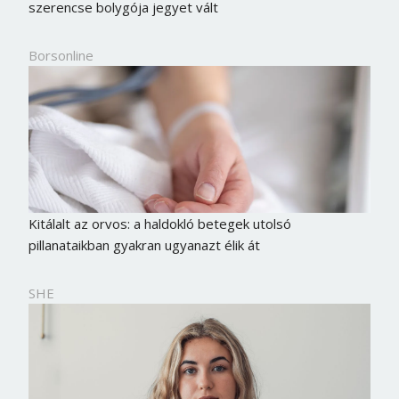
szerencse bolygója jegyet vált
Jelszó
Borsonline
Mégse
Bejelentkezés
Kitálalt az orvos: a haldokló betegek utolsó
pillanataikban gyakran ugyanazt élik át
SHE