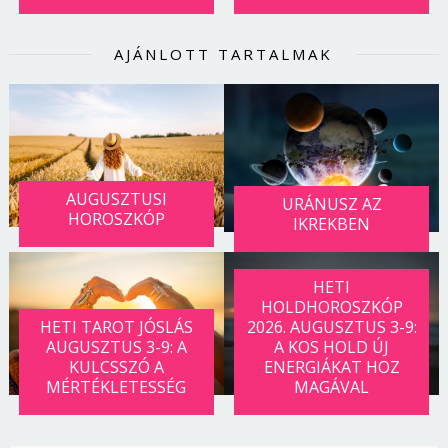
AJÁNLOTT TARTALMAK
AUGUSZTUSI
URÁNUSZ AZ
HOROSZKÓP
IKREKBEN
HETI
HOLDHOROSZKÓP
HETI TAROT JÓSLÁS
2026. AUGUSZTUS 3-9:
AUGUSZTUS 3-9: A
A KOS HOLD ÚJ
KULCSSZÓ A
ENERGIÁKAT HOZ
MÉRTÉKLETESSÉG
MAGÁVAL