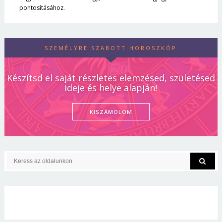
pontosításához.
SZEMÉLYRE SZABOTT HOROSZKÓP
Készítsd el saját részletes elemzésed, születésed
ideje és helye alapján!
KISZÁMOLOM