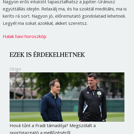
Nagyon erős intuíciót tapasztalhatsz a Jupiter-Uránusz
együttállás idején. Relaxálj ma, és ha szoktál meditálni, ma is
keríts rá sort. Nagyon jó, előremutató gondolataid lehetnek.
Legyél ma sokat azokkal, akiket szeretsz.
Halak havi horoszkóp
EZEK IS ÉRDEKELHETNEK
Origo
Hová tűnt a Fradi támadója? Megszólalt a
sportigazgató a mellőzéséről