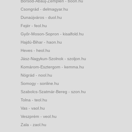
Borsod-Abaúj-Zemplén - boon.hu
Csongrád - delmagyar.hu
Dunaújváros - duol.hu
Fejér - feol.hu
Győr-Moson-Sopron - kisalfold.hu
Hajdú-Bihar - haon.hu
Heves - heol.hu
Jász-Nagykun-Szolnok - szoljon.hu
Komárom-Esztergom - kemma.hu
Nógrád - nool.hu
Somogy - sonline.hu
Szabolcs-Szatmár-Bereg - szon.hu
Tolna - teol.hu
Vas - vaol.hu
Veszprém - veol.hu
Zala - zaol.hu