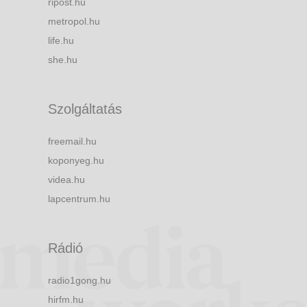
ripost.hu
metropol.hu
life.hu
she.hu
Szolgáltatás
freemail.hu
koponyeg.hu
videa.hu
lapcentrum.hu
Rádió
radio1gong.hu
hirfm.hu