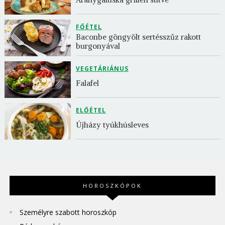
FŐÉTEL
Baconbe göngyölt sertésszűz rakott 
burgonyával
VEGETÁRIÁNUS
Falafel
ELŐÉTEL
Újházy tyúkhúsleves
HOROSZKÓPOK
Személyre szabott horoszkóp