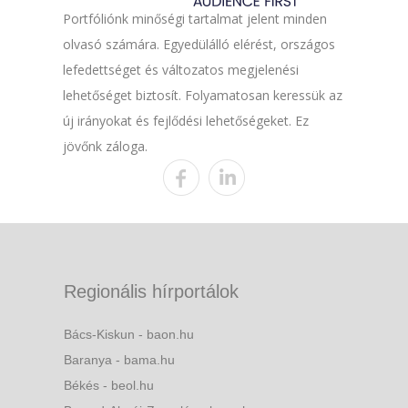
Portfóliónk minőségi tartalmat jelent minden
olvasó számára. Egyedülálló elérést, országos
lefedettséget és változatos megjelenési
lehetőséget biztosít. Folyamatosan keressük az
új irányokat és fejlődési lehetőségeket. Ez
jövőnk záloga.
Regionális hírportálok
Bács-Kiskun - baon.hu
Baranya - bama.hu
Békés - beol.hu