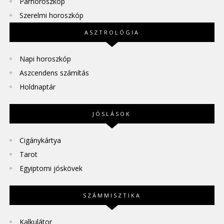
Párhoroszkóp
Szerelmi horoszkóp
ASZTROLÓGIA
Napi horoszkóp
Aszcendens számítás
Holdnaptár
JÓSLÁSOK
Cigánykártya
Tarot
Egyiptomi jóskövek
SZÁMMISZTIKA
Kalkulátor