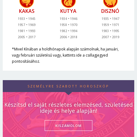
KAKAS
KUTYA
DISZNÓ
1933
1945
1934
1946
1935
1947
1957
1969
1958
1970
1959
1971
1981
1993
1982
1994
1983
1995
2005
2017
2006
2018
2007
2019
*Mivel Kínában a holdhónapok alapján számolnak, ha januári,
vagy februári születésű vagy, kattints ide a csillagjegyed
pontosításához.
SZEMÉLYRE SZABOTT HOROSZKÓP
Készítsd el saját részletes elemzésed, születésed
ideje és helye alapján!
KISZÁMOLOM