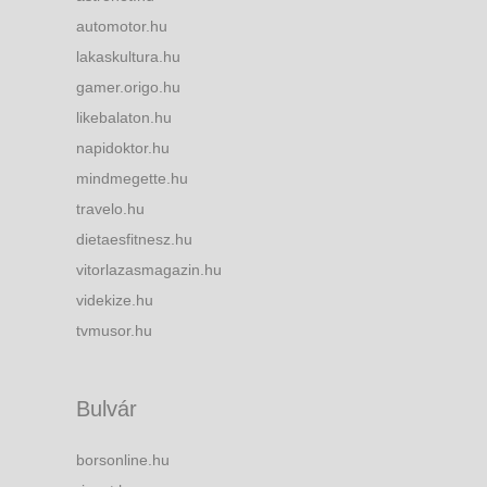
automotor.hu
lakaskultura.hu
gamer.origo.hu
likebalaton.hu
napidoktor.hu
mindmegette.hu
travelo.hu
dietaesfitnesz.hu
vitorlazasmagazin.hu
videkize.hu
tvmusor.hu
Bulvár
borsonline.hu