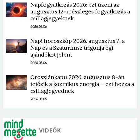
Napfogyatkozás 2026: ezt üzeni az
augusztus 12-i részleges fogyatkozás a
csillagjegyeknek
2026.08.06.
Napi horoszkóp 2026. augusztus 7: a
Nap és a Szaturnusz trigonja égi
Borsonline bejelentkezés
ajándékot jelent
2026.08.06.
E-mail cím vagy felhasználónév
Oroszlánkapu 2026: augusztus 8-án
tetőzik a kozmikus energia – ezt hozza a
Jelszó
csillagjegyednek
2026.08.05.
Mégse
Bejelentkezés
VIDEÓK