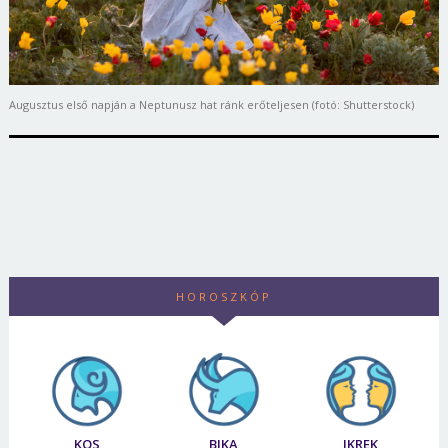
Augusztus első napján a Neptunusz hat ránk erőteljesen (fotó: Shutterstock)
HOROSZKÓP
KOS
BIKA
IKREK