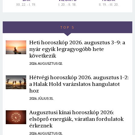
XII. 22. - I. 19.
I. 20. - II. 18.
II. 19. - III. 20.
TOP 5
Heti horoszkóp 2026. augusztus 3-9: a
nyár egyik legragyogóbb hete
következik
2026. AUGUSZTUS 02.
Hétvégi horoszkóp 2026. augusztus 1-2:
a Halak Hold varázslatos hangulatot
hoz
2026. JÚLIUS 31.
Augusztusi kínai horoszkóp 2026:
elsöprő energiák, váratlan fordulatok
érkeznek
2026. AUGUSZTUS 01.