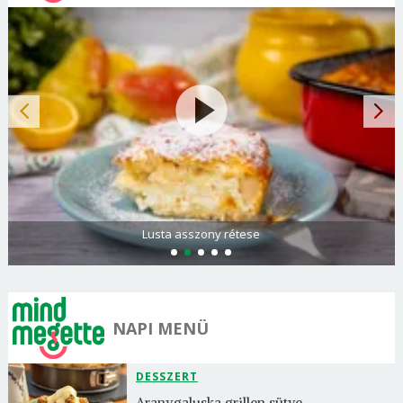
Spenótos palacsinta tejföllel töltve
NAPI MENÜ
DESSZERT
Aranygaluska grillen sütve