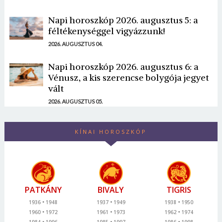
Napi horoszkóp 2026. augusztus 5: a
féltékenységgel vigyázzunk!
2026. AUGUSZTUS 04.
Napi horoszkóp 2026. augusztus 6: a
Vénusz, a kis szerencse bolygója jegyet
vált
2026. AUGUSZTUS 05.
KÍNAI HOROSZKÓP
PATKÁNY
BIVALY
TIGRIS
1936
1948
1937
1949
1938
1950
1960
1972
1961
1973
1962
1974