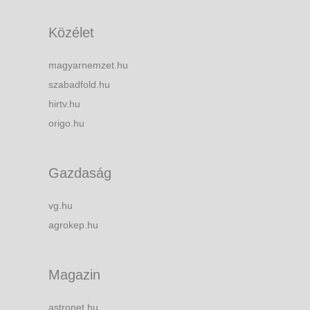
Közélet
magyarnemzet.hu
szabadfold.hu
hirtv.hu
origo.hu
Gazdaság
vg.hu
agrokep.hu
Magazin
astronet.hu