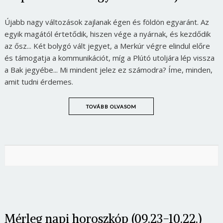
Újabb nagy változások zajlanak égen és földön egyaránt. Az
egyik magától értetődik, hiszen vége a nyárnak, és kezdődik
az ősz... Két bolygó vált jegyet, a Merkúr végre elindul előre
és támogatja a kommunikációt, míg a Plútó utoljára lép vissza
a Bak jegyébe... Mi mindent jelez ez számodra? Íme, minden,
amit tudni érdemes.
TOVÁBB OLVASOM
Mérleg napi horoszkóp (09.23-10.22.)