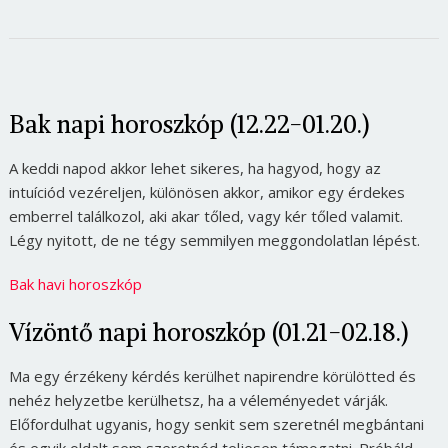
Bak napi horoszkóp (12.22-01.20.)
A keddi napod akkor lehet sikeres, ha hagyod, hogy az
intuíciód vezéreljen, különösen akkor, amikor egy érdekes
emberrel találkozol, aki akar tőled, vagy kér tőled valamit.
Légy nyitott, de ne tégy semmilyen meggondolatlan lépést.
Bak havi horoszkóp
Vízöntő napi horoszkóp (01.21-02.18.)
Ma egy érzékeny kérdés kerülhet napirendre körülötted és
nehéz helyzetbe kerülhetsz, ha a véleményedet várják.
Előfordulhat ugyanis, hogy senkit sem szeretnél megbántani