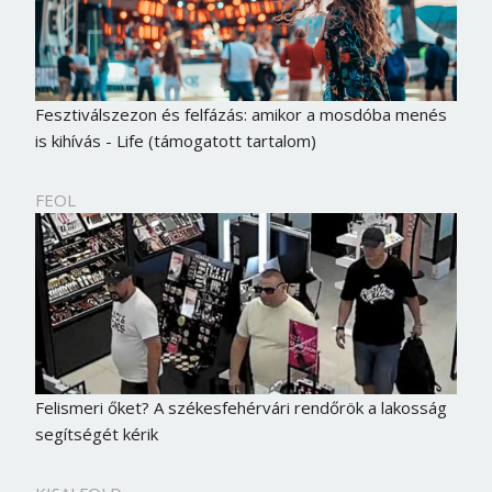
Fesztiválszezon és felfázás: amikor a mosdóba menés
is kihívás - Life (támogatott tartalom)
FEOL
Felismeri őket? A székesfehérvári rendőrök a lakosság
segítségét kérik