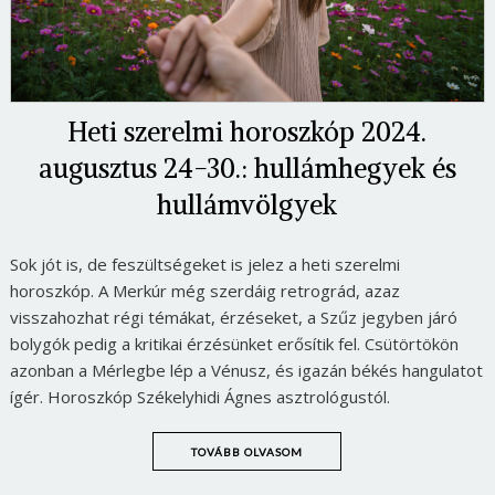
Heti szerelmi horoszkóp 2024.
augusztus 24-30.: hullámhegyek és
hullámvölgyek
Sok jót is, de feszültségeket is jelez a heti szerelmi
horoszkóp. A Merkúr még szerdáig retrográd, azaz
visszahozhat régi témákat, érzéseket, a Szűz jegyben járó
bolygók pedig a kritikai érzésünket erősítik fel. Csütörtökön
azonban a Mérlegbe lép a Vénusz, és igazán békés hangulatot
ígér. Horoszkóp Székelyhidi Ágnes asztrológustól.
TOVÁBB OLVASOM