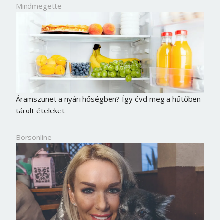
Mindmegette
Áramszünet a nyári hőségben? Így óvd meg a hűtőben
tárolt ételeket
Borsonline
Borsonline bejelentkezés
E-mail cím vagy felhasználónév