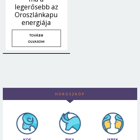
legerősebb az
Oroszlánkapu
energiája
TOVÁBB
OLVASOM
HOROSZKÓP
KOS
BIKA
IKREK