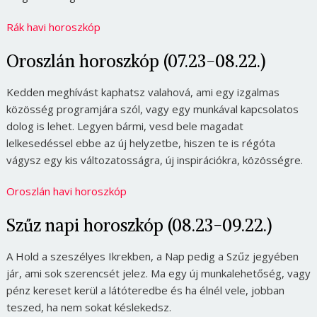
Rák havi horoszkóp
Oroszlán horoszkóp (07.23-08.22.)
Kedden meghívást kaphatsz valahová, ami egy izgalmas
közösség programjára szól, vagy egy munkával kapcsolatos
dolog is lehet. Legyen bármi, vesd bele magadat
lelkesedéssel ebbe az új helyzetbe, hiszen te is régóta
vágysz egy kis változatosságra, új inspirációkra, közösségre.
Oroszlán havi horoszkóp
Szűz napi horoszkóp (08.23-09.22.)
A Hold a szeszélyes Ikrekben, a Nap pedig a Szűz jegyében
jár, ami sok szerencsét jelez. Ma egy új munkalehetőség, vagy
pénz kereset kerül a látóteredbe és ha élnél vele, jobban
teszed, ha nem sokat késlekedsz.