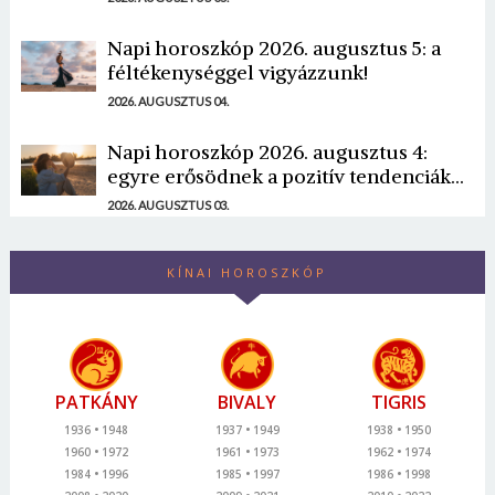
Napi horoszkóp 2026. augusztus 5: a
féltékenységgel vigyázzunk!
2026. AUGUSZTUS 04.
Napi horoszkóp 2026. augusztus 4:
egyre erősödnek a pozitív tendenciák...
2026. AUGUSZTUS 03.
KÍNAI HOROSZKÓP
PATKÁNY
BIVALY
TIGRIS
1936
1948
1937
1949
1938
1950
1960
1972
1961
1973
1962
1974
1984
1996
1985
1997
1986
1998