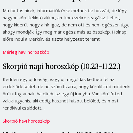
Ma fontos hírek, információk érkezhetnek be hozzád, de légy
nagyon körültekintő akkor, amikor ezekre reagálsz. Lehet,
hogy kiderül, hogy a hír igaz, de nem ott és nem egészen úgy,
ahogy mondják. Így meg már egész más az összkép. Holnap
előre indul a Merkúr, és tiszta helyzetet teremt.
Mérleg havi horoszkóp
Skorpió napi horoszkóp (10.23-11.22.)
Kedden egy újdonság, vagy új megoldás keltheti fel az
érdeklődésedet, de ne számíts arra, hogy körülötted mindenki
örülni fog annak, ha elindulsz egy új irányba. Van körülötted
valaki ugyanis, aki eddig hasznot húzott belőled, és most
rendkívül csalódott…
Skorpió havi horoszkóp