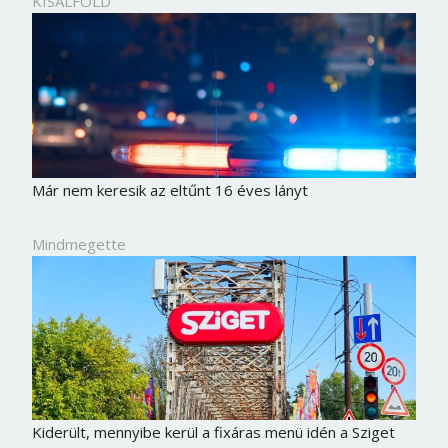
KISALFOLD
Már nem keresik az eltűnt 16 éves lányt
Mindmegette
Kiderült, mennyibe kerül a fixáras menü idén a Sziget