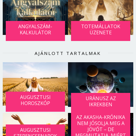
ANGYALSZÁM-
TOTEMÁLLATOK
KALKULÁTOR
ÜZENETE
AJÁNLOTT TARTALMAK
AUGUSZTUSI
URÁNUSZ AZ
HOROSZKÓP
IKREKBEN
AZ AKASHA-KRÓNIKA
NEM JÓSOLJA MEG A
JÖVŐT – DE
AUGUSZTUSI
MEGMUTATJA, MIÉRT
SZERENCSENAPOK