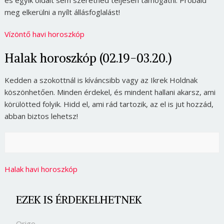
és egyik oldalt sem szeretnéd teljesen támogatni. Próbáld
meg elkerülni a nyílt állásfoglalást!
Vízöntő havi horoszkóp
Halak horoszkóp (02.19-03.20.)
Kedden a szokottnál is kíváncsibb vagy az Ikrek Holdnak
köszönhetően. Minden érdekel, és mindent hallani akarsz, ami
körülötted folyik. Hidd el, ami rád tartozik, az el is jut hozzád,
abban biztos lehetsz!
Halak havi horoszkóp
EZEK IS ÉRDEKELHETNEK
Origo