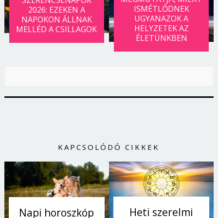
ISMÉTLŐDNEK
2026: EZEKEN A
UGYANAZOK A
NAPOKON ÁLLNAK
HELYZETEK AZ
MELLÉD A CSILLAGOK
ÉLETÜNKBEN
KAPCSOLÓDÓ CIKKEK
Heti szerelmi
Napi horoszkóp