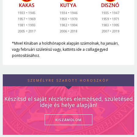
KAKAS
KUTYA
DISZNÓ
1933
1945
1934
1946
1935
1947
1957
1969
1958
1970
1959
1971
1981
1993
1982
1994
1983
1995
2005
2017
2006
2018
2007
2019
*Mivel Kínában a holdhónapok alapján számolnak, ha januári,
vagy februári születésű vagy, kattints ide a csillagjegyed
pontosításához.
SZEMÉLYRE SZABOTT HOROSZKÓP
Készítsd el saját részletes elemzésed, születésed
ideje és helye alapján!
KISZÁMOLOM