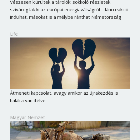
Vészesen kiürültek a tárolók: sokkoló részletek
szivárogtak ki az európai energiaválságról – láncreakció
indulhat, másokat is a mélybe ránthat Németország
Life
Átmeneti kapcsolat, avagy amikor az újrakezdés is
halálra van ítélve
Magyar Nemzet