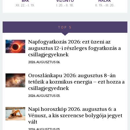
BAK
VÍZÖNTŐ
HALAK
XII. 22. - I. 19.
I. 20. - II. 18.
II. 19. - III. 20.
TOP 5
Napfogyatkozás 2026: ezt üzeni az
augusztus 12-i részleges fogyatkozás a
csillagjegyeknek
2026. AUGUSZTUS 06.
Oroszlánkapu 2026: augusztus 8-án
tetőzik a kozmikus energia – ezt hozza a
csillagjegyednek
2026. AUGUSZTUS 05.
Napi horoszkóp 2026. augusztus 6: a
Vénusz, a kis szerencse bolygója jegyet
vált
2026. AUGUSZTUS 05.