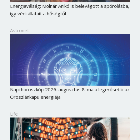
Jelszó
Energiaválság: Molnár Anikó is belevágott a spórolásba,
így védi állatait a hőségtől
Astronet
Mégse
Bejelentkezés
Napi horoszkóp 2026. augusztus 8: ma a legerősebb az
Oroszlánkapu energiája
Life