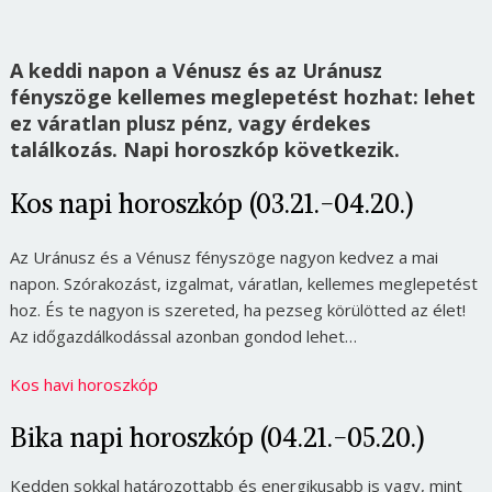
A keddi napon a Vénusz és az Uránusz
fényszöge kellemes meglepetést hozhat: lehet
ez váratlan plusz pénz, vagy érdekes
találkozás. Napi horoszkóp következik.
Kos napi horoszkóp (03.21.-04.20.)
Az Uránusz és a Vénusz fényszöge nagyon kedvez a mai
napon. Szórakozást, izgalmat, váratlan, kellemes meglepetést
hoz. És te nagyon is szereted, ha pezseg körülötted az élet!
Az időgazdálkodással azonban gondod lehet…
Kos havi horoszkóp
Bika napi horoszkóp (04.21.-05.20.)
Kedden sokkal határozottabb és energikusabb is vagy, mint