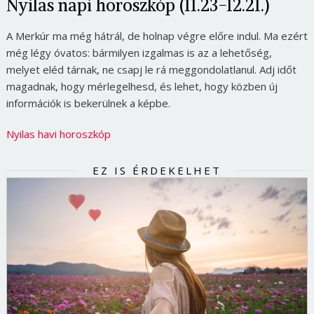
Nyilas napi horoszkóp (11.23-12.21.)
A Merkúr ma még hátrál, de holnap végre előre indul. Ma ezért
még légy óvatos: bármilyen izgalmas is az a lehetőség,
melyet eléd tárnak, ne csapj le rá meggondolatlanul. Adj időt
magadnak, hogy mérlegelhesd, és lehet, hogy közben új
információk is bekerülnek a képbe.
Nyilas havi horoszkóp
EZ IS ÉRDEKELHET