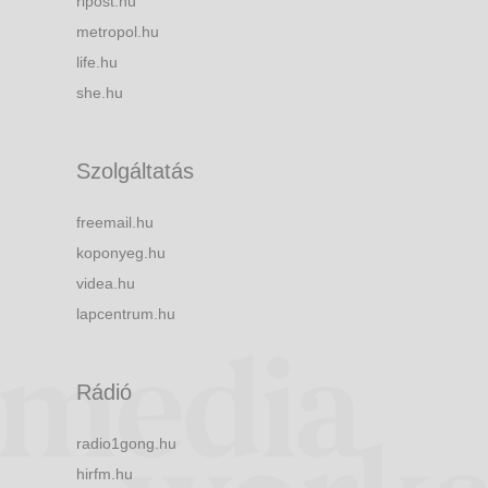
ripost.hu
metropol.hu
life.hu
she.hu
Szolgáltatás
freemail.hu
koponyeg.hu
videa.hu
lapcentrum.hu
Rádió
radio1gong.hu
hirfm.hu