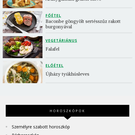
FŐÉTEL
Baconbe göngyölt sertésszűz rakott 
burgonyával
VEGETÁRIÁNUS
Falafel
ELŐÉTEL
Újházy tyúkhúsleves
HOROSZKÓPOK
Személyre szabott horoszkóp