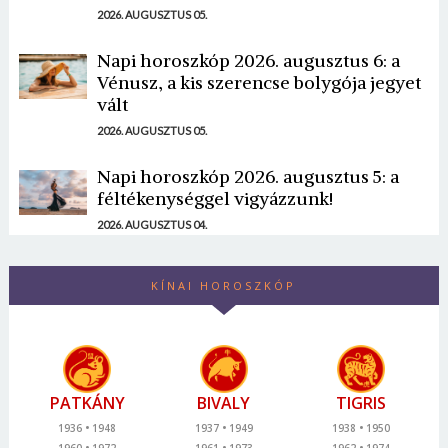
2026. AUGUSZTUS 05.
Napi horoszkóp 2026. augusztus 6: a
Vénusz, a kis szerencse bolygója jegyet
vált
2026. AUGUSZTUS 05.
Napi horoszkóp 2026. augusztus 5: a
féltékenységgel vigyázzunk!
2026. AUGUSZTUS 04.
KÍNAI HOROSZKÓP
PATKÁNY
BIVALY
TIGRIS
1936
1948
1937
1949
1938
1950
1960
1972
1961
1973
1962
1974