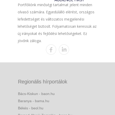
Portfóliónk minőségi tartalmat jelent minden
olvasó számára. Egyedülálló elérést, országos
lefedettséget és változatos megjelenési
lehetőséget biztosít. Folyamatosan keressük az
új irányokat és fejlődési lehetőségeket. Ez
jövőnk záloga.
Regionális hírportálok
Bács-Kiskun - baon.hu
Baranya - bama.hu
Békés - beol.hu