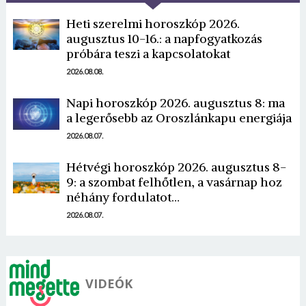
Heti szerelmi horoszkóp 2026.
augusztus 10-16.: a napfogyatkozás
próbára teszi a kapcsolatokat
2026.08.08.
Napi horoszkóp 2026. augusztus 8: ma
Borsonline bejelentkezés
a legerősebb az Oroszlánkapu energiája
2026.08.07.
E-mail cím vagy felhasználónév
Hétvégi horoszkóp 2026. augusztus 8-
9: a szombat felhőtlen, a vasárnap hoz
Jelszó
néhány fordulatot…
2026.08.07.
Mégse
Bejelentkezés
VIDEÓK