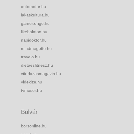
automotor.hu
lakaskultura.hu
gamer.origo.hu
likebalaton.hu
napidoktor.hu
mindmegette.hu
travelo.hu
dietaesfitnesz.hu
vitorlazasmagazin.hu
videkize.hu
tvmusor.hu
Bulvár
borsonline.hu