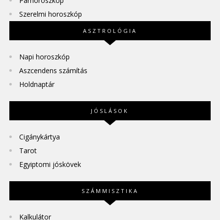
Párhoroszkóp
Szerelmi horoszkóp
ASZTROLÓGIA
Napi horoszkóp
Aszcendens számítás
Holdnaptár
JÓSLÁSOK
Cigánykártya
Tarot
Egyiptomi jóskövek
SZÁMMISZTIKA
Kalkulátor