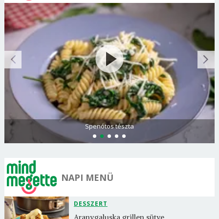
Spenótos tészta
NAPI MENÜ
DESSZERT
Aranygaluska grillen sütve