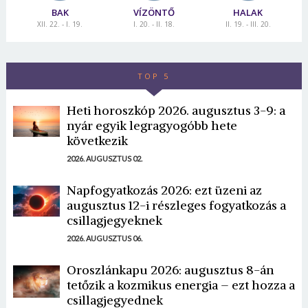
BAK
VÍZÖNTŐ
HALAK
XII. 22. - I. 19.
I. 20. - II. 18.
II. 19. - III. 20.
TOP 5
Heti horoszkóp 2026. augusztus 3-9: a
nyár egyik legragyogóbb hete
következik
2026. AUGUSZTUS 02.
Napfogyatkozás 2026: ezt üzeni az
augusztus 12-i részleges fogyatkozás a
csillagjegyeknek
2026. AUGUSZTUS 06.
Oroszlánkapu 2026: augusztus 8-án
tetőzik a kozmikus energia – ezt hozza a
csillagjegyednek