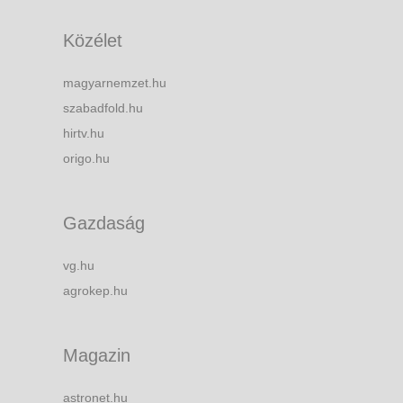
Közélet
magyarnemzet.hu
szabadfold.hu
hirtv.hu
origo.hu
Gazdaság
vg.hu
agrokep.hu
Magazin
astronet.hu