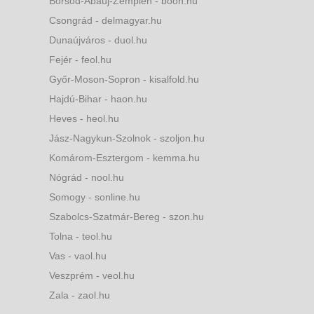
Borsod-Abaúj-Zemplén - boon.hu
Csongrád - delmagyar.hu
Dunaújváros - duol.hu
Fejér - feol.hu
Győr-Moson-Sopron - kisalfold.hu
Hajdú-Bihar - haon.hu
Heves - heol.hu
Jász-Nagykun-Szolnok - szoljon.hu
Komárom-Esztergom - kemma.hu
Nógrád - nool.hu
Somogy - sonline.hu
Szabolcs-Szatmár-Bereg - szon.hu
Tolna - teol.hu
Vas - vaol.hu
Veszprém - veol.hu
Zala - zaol.hu