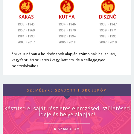
KAKAS
KUTYA
DISZNÓ
1933
1945
1934
1946
1935
1947
1957
1969
1958
1970
1959
1971
1981
1993
1982
1994
1983
1995
2005
2017
2006
2018
2007
2019
*Mivel Kínában a holdhónapok alapján számolnak, ha januári,
vagy februári születésű vagy, kattints ide a csillagjegyed
pontosításához.
SZEMÉLYRE SZABOTT HOROSZKÓP
Készítsd el saját részletes elemzésed, születésed
ideje és helye alapján!
KISZÁMOLOM