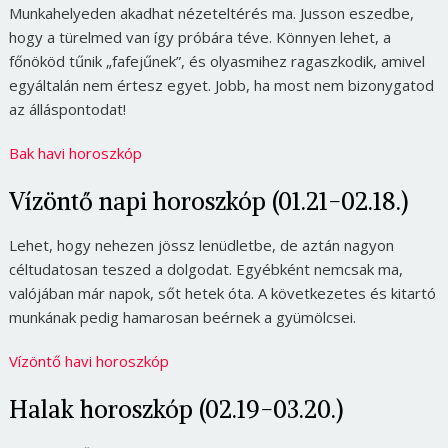
Munkahelyeden akadhat nézeteltérés ma. Jusson eszedbe,
hogy a türelmed van így próbára téve. Könnyen lehet, a
főnököd tűnik „fafejűnek”, és olyasmihez ragaszkodik, amivel
egyáltalán nem értesz egyet. Jobb, ha most nem bizonygatod
az álláspontodat!
Bak havi horoszkóp
Vízöntő napi horoszkóp (01.21-02.18.)
Lehet, hogy nehezen jössz lenüdletbe, de aztán nagyon
céltudatosan teszed a dolgodat. Egyébként nemcsak ma,
valójában már napok, sőt hetek óta. A következetes és kitartó
munkának pedig hamarosan beérnek a gyümölcsei.
Vízöntő havi horoszkóp
Halak horoszkóp (02.19-03.20.)