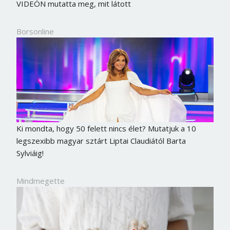
VIDEÓN mutatta meg, mit látott
Borsonline
Ki mondta, hogy 50 felett nincs élet? Mutatjuk a 10
legszexibb magyar sztárt Liptai Claudiától Barta
Sylviáig!
Borsonline bejelentkezés
Mindmegette
E-mail cím vagy felhasználónév