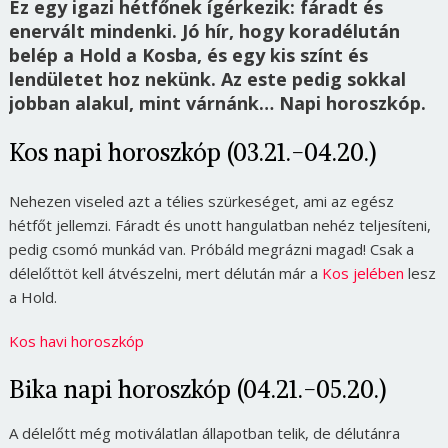
Ez egy igazi hétfőnek ígérkezik: fáradt és
enervált mindenki. Jó hír, hogy koradélután
belép a Hold a Kosba, és egy kis színt és
lendületet hoz nekünk. Az este pedig sokkal
jobban alakul, mint várnánk… Napi horoszkóp.
Kos napi horoszkóp (03.21.-04.20.)
Nehezen viseled azt a télies szürkeséget, ami az egész
hétfőt jellemzi. Fáradt és unott hangulatban nehéz teljesíteni,
pedig csomó munkád van. Próbáld megrázni magad! Csak a
délelőttöt kell átvészelni, mert délután már a
Kos jelében
lesz
a Hold.
Kos havi horoszkóp
Bika napi horoszkóp (04.21.-05.20.)
A délelőtt még motiválatlan állapotban telik, de délutánra