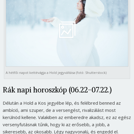
A hétfői napot kettévágja a Hold jegyváltása (fotó: Shutterstock)
Rák napi horoszkóp (06.22-07.22.)
Délután a Hold a Kos jegyébe lép, és felébred benned az
ambíció, ami szuper, de a versengést, rivalizálást most
kerülnöd kellene. Valakiben az emberedre akadsz, ez az egész
versenyfutásnak tűnik, hogy ki az erősebb, a jobb, a
sikeresebb, az okosabb. Légy nagyvonalú, és engedd el.