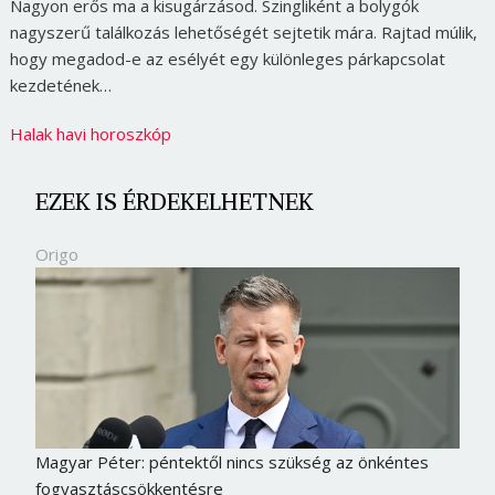
Nagyon erős ma a kisugárzásod. Szingliként a bolygók
nagyszerű találkozás lehetőségét sejtetik mára. Rajtad múlik,
hogy megadod-e az esélyét egy különleges párkapcsolat
kezdetének…
Halak havi horoszkóp
EZEK IS ÉRDEKELHETNEK
Origo
Magyar Péter: péntektől nincs szükség az önkéntes
fogyasztáscsökkentésre