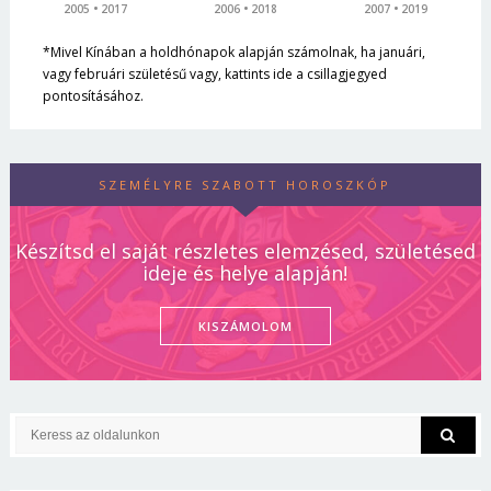
2005
2017
2006
2018
2007
2019
*Mivel Kínában a holdhónapok alapján számolnak, ha januári,
vagy februári születésű vagy, kattints ide a csillagjegyed
pontosításához.
SZEMÉLYRE SZABOTT HOROSZKÓP
Készítsd el saját részletes elemzésed, születésed
ideje és helye alapján!
KISZÁMOLOM