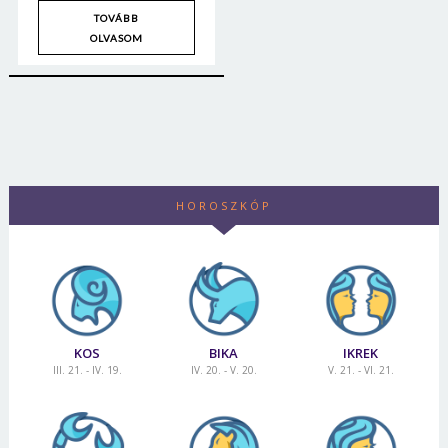
TOVÁBB
OLVASOM
HOROSZKÓP
KOS
BIKA
IKREK
III. 21. - IV. 19.
IV. 20. - V. 20.
V. 21. - VI. 21.