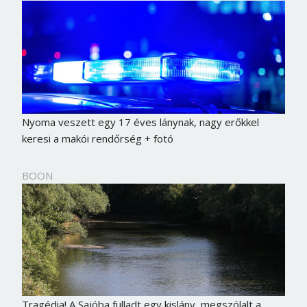
Nyoma veszett egy 17 éves lánynak, nagy erőkkel
keresi a makói rendőrség + fotó
BOON
Tragédia! A Sajóba fulladt egy kislány, megszólalt a