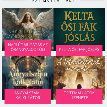
EZT MÁR LÁTTAD?
NAPI ÚTMUTATÁS AZ
ŐRANGYALODTÓL!
KELTA ŐSI FÁK JÓSLÁS
ANGYALSZÁM-
TOTEMÁLLATOK
KALKULÁTOR
ÜZENETE