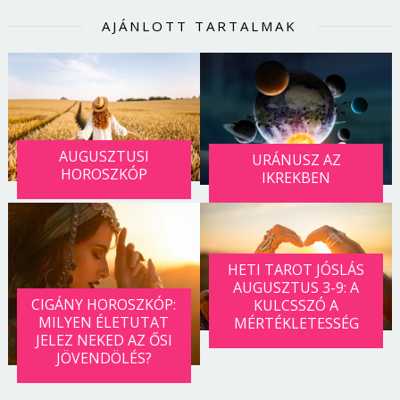
AJÁNLOTT TARTALMAK
AUGUSZTUSI
URÁNUSZ AZ
HOROSZKÓP
IKREKBEN
HETI TAROT JÓSLÁS
AUGUSZTUS 3-9: A
CIGÁNY HOROSZKÓP:
KULCSSZÓ A
MILYEN ÉLETUTAT
MÉRTÉKLETESSÉG
JELEZ NEKED AZ ŐSI
JÖVENDÖLÉS?