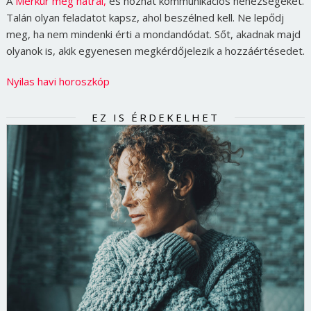
A
Merkúr még hátrál,
és hozhat kommunikációs nehézségeket.
Talán olyan feladatot kapsz, ahol beszélned kell. Ne lepődj
meg, ha nem mindenki érti a mondandódat. Sőt, akadnak majd
olyanok is, akik egyenesen megkérdőjelezik a hozzáértésedet.
Nyilas havi horoszkóp
EZ IS ÉRDEKELHET