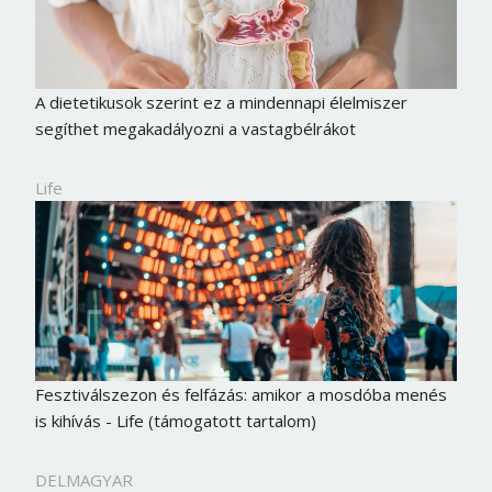
Jelszó
A dietetikusok szerint ez a mindennapi élelmiszer
Mégse
Bejelentkezés
segíthet megakadályozni a vastagbélrákot
Life
Fesztiválszezon és felfázás: amikor a mosdóba menés
is kihívás - Life (támogatott tartalom)
DELMAGYAR