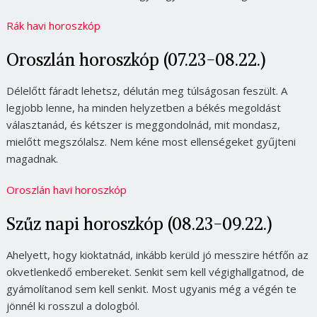
Rák havi horoszkóp
Oroszlán horoszkóp (07.23-08.22.)
Délelőtt fáradt lehetsz, délután meg túlságosan feszült. A
legjobb lenne, ha minden helyzetben a békés megoldást
választanád, és kétszer is meggondolnád, mit mondasz,
mielőtt megszólalsz. Nem kéne most ellenségeket gyűjteni
magadnak.
Oroszlán havi horoszkóp
Szűz napi horoszkóp (08.23-09.22.)
Ahelyett, hogy kioktatnád, inkább kerüld jó messzire hétfőn az
okvetlenkedő embereket. Senkit sem kell végighallgatnod, de
gyámolítanod sem kell senkit. Most ugyanis még a végén te
jönnél ki rosszul a dologból.