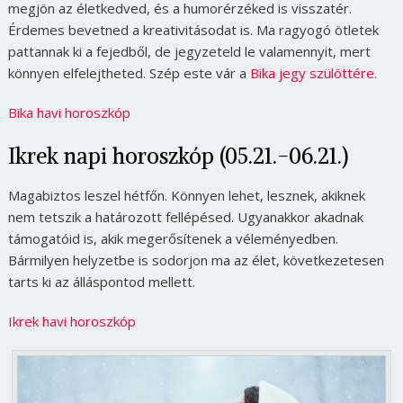
megjön az életkedved, és a humorérzéked is visszatér.
Érdemes bevetned a kreativitásodat is. Ma ragyogó ötletek
pattannak ki a fejedből, de jegyzeteld le valamennyit, mert
könnyen elfelejtheted. Szép este vár a
Bika jegy szülöttére.
Bika havi horoszkóp
Ikrek napi horoszkóp (05.21.-06.21.)
Magabiztos leszel hétfőn. Könnyen lehet, lesznek, akiknek
nem tetszik a határozott fellépésed. Ugyanakkor akadnak
támogatóid is, akik megerősítenek a véleményedben.
Bármilyen helyzetbe is sodorjon ma az élet, következetesen
tarts ki az álláspontod mellett.
Ikrek havi horoszkóp