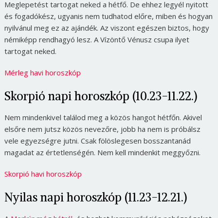
Meglepetést tartogat neked a hétfő. De ehhez legyél nyitott
és fogadókész, ugyanis nem tudhatod előre, miben és hogyan
nyilvánul meg ez az ajándék. Az viszont egészen biztos, hogy
némiképp rendhagyó lesz. A Vízöntő Vénusz csupa ilyet
tartogat neked.
Mérleg havi horoszkóp
Skorpió napi horoszkóp (10.23-11.22.)
Nem mindenkivel találod meg a közös hangot hétfőn. Akivel
elsőre nem jutsz közös nevezőre, jobb ha nem is próbálsz
vele egyezségre jutni. Csak fölöslegesen bosszantanád
magadat az értetlenségén. Nem kell mindenkit meggyőzni.
Skorpió havi horoszkóp
Nyilas napi horoszkóp (11.23-12.21.)