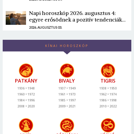
Napi horoszkóp 2026. augusztus 4:
egyre erősödnek a pozitív tendenciák...
2026. AUGUSZTUS 03.
KÍNAI HOROSZKÓP
PATKÁNY
BIVALY
TIGRIS
1936
1948
1937
1949
1938
1950
1960
1972
1961
1973
1962
1974
1984
1996
1985
1997
1986
1998
2008
2020
2009
2021
2010
2022