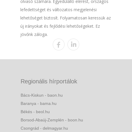
olvasó számára. Egyedülálló elérést, országos
lefedettséget és változatos megjelenési
lehetőséget biztosít. Folyamatosan keressük az
új irányokat és fejlődési lehetőségeket. Ez
jövőnk záloga.
Regionális hírportálok
Bács-Kiskun - baon.hu
Baranya - bama.hu
Békés - beol.hu
Borsod-Abaúj-Zemplén - boon.hu
Csongrád - delmagyar.hu