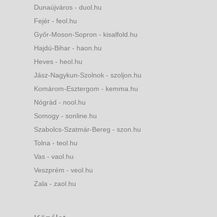
Dunaújváros - duol.hu
Fejér - feol.hu
Győr-Moson-Sopron - kisalfold.hu
Hajdú-Bihar - haon.hu
Heves - heol.hu
Jász-Nagykun-Szolnok - szoljon.hu
Komárom-Esztergom - kemma.hu
Nógrád - nool.hu
Somogy - sonline.hu
Szabolcs-Szatmár-Bereg - szon.hu
Tolna - teol.hu
Vas - vaol.hu
Veszprém - veol.hu
Zala - zaol.hu