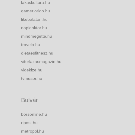
lakaskultura.hu
gamer.origo.hu
likebalaton.hu
napidoktor.hu
mindmegette.hu
travelo.hu
dietaesfitnesz.hu
vitorlazasmagazin.hu
videkize.hu
tvmusor.hu
Bulvár
borsonline.hu
ripost.hu
metropol.hu