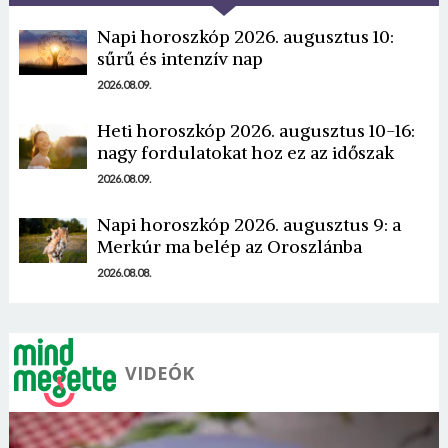
Napi horoszkóp 2026. augusztus 10:
sűrű és intenzív nap
2026.08.09.
Heti horoszkóp 2026. augusztus 10-16:
Borsonline bejelentkezés
nagy fordulatokat hoz ez az időszak
2026.08.09.
E-mail cím vagy felhasználónév
Napi horoszkóp 2026. augusztus 9: a
Merkúr ma belép az Oroszlánba
Jelszó
2026.08.08.
Mégse
Bejelentkezés
VIDEÓK