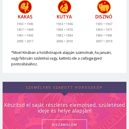
KAKAS
KUTYA
DISZNÓ
1933
1945
1934
1946
1935
1947
1957
1969
1958
1970
1959
1971
1981
1993
1982
1994
1983
1995
2005
2017
2006
2018
2007
2019
*Mivel Kínában a holdhónapok alapján számolnak, ha januári,
vagy februári születésű vagy, kattints ide a csillagjegyed
pontosításához.
SZEMÉLYRE SZABOTT HOROSZKÓP
Készítsd el saját részletes elemzésed, születésed
ideje és helye alapján!
KISZÁMOLOM