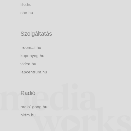
life.hu
she.hu
Szolgáltatás
freemail.hu
koponyeg.hu
videa.hu
lapcentrum.hu
Rádió
radio1gong.hu
hirfm.hu