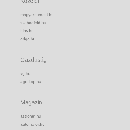
Közélet
magyarnemzet.hu
szabadfold.hu
hirtv.hu
origo.hu
Gazdaság
vg.hu
agrokep.hu
Magazin
astronet.hu
automotor.hu