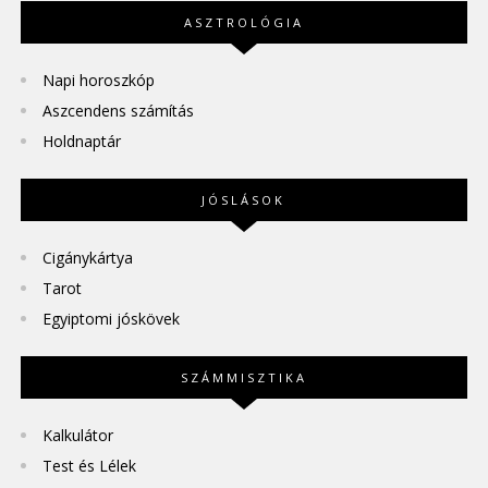
ASZTROLÓGIA
Napi horoszkóp
Aszcendens számítás
Holdnaptár
JÓSLÁSOK
Cigánykártya
Tarot
Egyiptomi jóskövek
SZÁMMISZTIKA
Kalkulátor
Test és Lélek