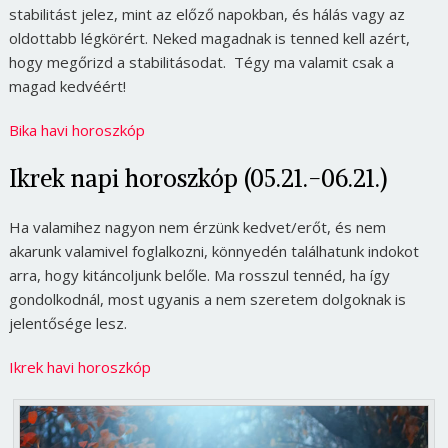
stabilitást jelez, mint az előző napokban, és hálás vagy az
oldottabb légkörért. Neked magadnak is tenned kell azért,
hogy megőrizd a stabilitásodat. Tégy ma valamit csak a
magad kedvéért!
Bika havi horoszkóp
Ikrek napi horoszkóp (05.21.-06.21.)
Ha valamihez nagyon nem érzünk kedvet/erőt, és nem
akarunk valamivel foglalkozni, könnyedén találhatunk indokot
arra, hogy kitáncoljunk belőle. Ma rosszul tennéd, ha így
gondolkodnál, most ugyanis a nem szeretem dolgoknak is
jelentősége lesz.
Ikrek havi horoszkóp