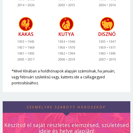
2014
2026
2003
2015
2004
2016
KAKAS
KUTYA
DISZNÓ
1933
1945
1934
1946
1935
1947
1957
1969
1958
1970
1959
1971
1981
1993
1982
1994
1983
1995
2005
2017
2006
2018
2007
2019
*Mivel Kínában a holdhónapok alapján számolnak, ha januári,
vagy februári születésű vagy, kattints ide a csillagjegyed
pontosításához.
SZEMÉLYRE SZABOTT HOROSZKÓP
Készítsd el saját részletes elemzésed, születésed
ideje és helye alapján!