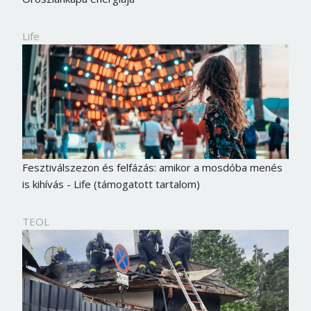
Life
Fesztiválszezon és felfázás: amikor a mosdóba menés
is kihívás - Life (támogatott tartalom)
TEOL