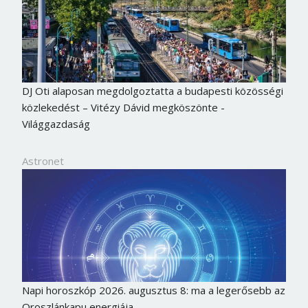
Jelszó
Mégse
Bejelentkezés
DJ Oti alaposan megdolgoztatta a budapesti közösségi
közlekedést – Vitézy Dávid megköszönte -
Világgazdaság
Astronet
Napi horoszkóp 2026. augusztus 8: ma a legerősebb az
Oroszlánkapu energiája