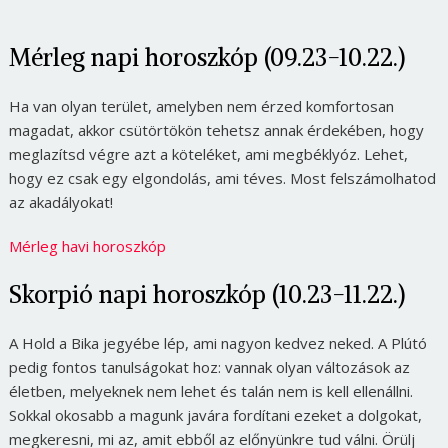
Mérleg napi horoszkóp (09.23-10.22.)
Ha van olyan terület, amelyben nem érzed komfortosan
magadat, akkor csütörtökön tehetsz annak érdekében, hogy
meglazítsd végre azt a köteléket, ami megbéklyóz. Lehet,
hogy ez csak egy elgondolás, ami téves. Most felszámolhatod
az akadályokat!
Mérleg havi horoszkóp
Skorpió napi horoszkóp (10.23-11.22.)
A Hold a Bika jegyébe lép, ami nagyon kedvez neked. A Plútó
pedig fontos tanulságokat hoz: vannak olyan változások az
életben, melyeknek nem lehet és talán nem is kell ellenállni.
Sokkal okosabb a magunk javára fordítani ezeket a dolgokat,
megkeresni, mi az, amit ebből az előnyünkre tud válni. Örülj