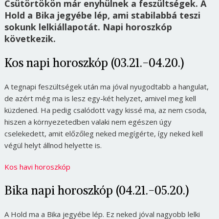
Csütörtökön már enyhülnek a feszültségek. A
Hold a Bika jegyébe lép, ami stabilabbá teszi
sokunk lelkiállapotát. Napi horoszkóp
következik.
Kos napi horoszkóp (03.21.-04.20.)
A tegnapi feszültségek után ma jóval nyugodtabb a hangulat,
de azért még ma is lesz egy-két helyzet, amivel meg kell
küzdened. Ha pedig csalódott vagy kissé ma, az nem csoda,
hiszen a környezetedben valaki nem egészen úgy
cselekedett, amit előzőleg neked megígérte, így neked kell
végül helyt állnod helyette is.
Kos havi horoszkóp
Bika napi horoszkóp (04.21.-05.20.)
A Hold ma a Bika jegyébe lép. Ez neked jóval nagyobb lelki