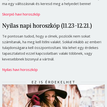
ma egy változásnak és keresd meg a helyedet benne!
Skorpió havi horoszkóp
Nyilas napi horoszkóp (11.23-12.21.)
Te pontosan tudod, hogy a címek, pozíciók nem sokat
számítanak, ha meg kell ítélni valakit. Sokkal inkább az emberi
tulajdonságaira kell összpontosítani. Ma lehet egy érdekes
tapasztalatod ezzel kapcsolatban: valaki többnek, vagy
kevesebbnek bizonyul a vártnál.
Nyilas havi horoszkóp
EZ IS ÉRDEKELHET