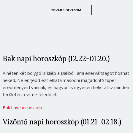
TOVÁBB OLVASOM
Bak napi horoszkóp (12.22-01.20.)
A héten két bolygó is kilép a Bakból, ami enerváltságot hozhat
neked. Ne engedd ezt elhatalmasodni magadon! Szuper
eredményeid vannak, és nagyon is ügyesen helyt állsz minden
területen, ezt ne feledd el.
Bak havi horoszkóp
Vízöntő napi horoszkóp (01.21-02.18.)