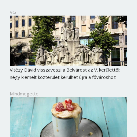
VG
Vitézy Dávid visszaveszi a Belvárost az V. kerülettől:
négy kiemelt közterület kerülhet újra a fővároshoz
Mindmegette