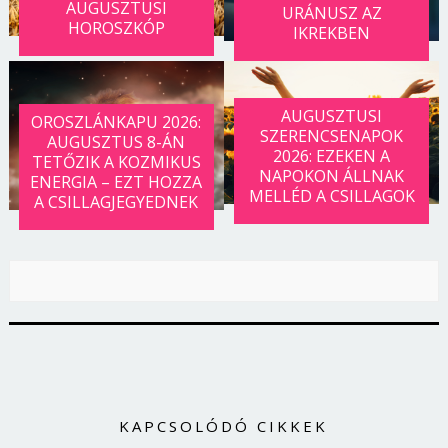
AUGUSZTUSI
URÁNUSZ AZ
HOROSZKÓP
IKREKBEN
AUGUSZTUSI
OROSZLÁNKAPU 2026:
SZERENCSENAPOK
AUGUSZTUS 8-ÁN
2026: EZEKEN A
TETŐZIK A KOZMIKUS
NAPOKON ÁLLNAK
ENERGIA – EZT HOZZA
MELLÉD A CSILLAGOK
A CSILLAGJEGYEDNEK
KAPCSOLÓDÓ CIKKEK