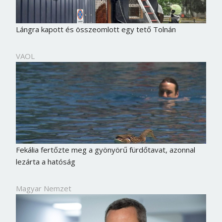
Lángra kapott és összeomlott egy tető Tolnán
VAOL
Fekália fertőzte meg a gyönyörű fürdőtavat, azonnal
lezárta a hatóság
Magyar Nemzet