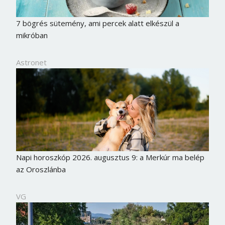
7 bögrés sütemény, ami percek alatt elkészül a
mikróban
Astronet
Napi horoszkóp 2026. augusztus 9: a Merkúr ma belép
az Oroszlánba
Borsonline bejelentkezés
E-mail cím vagy felhasználónév
VG