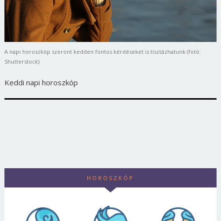
A napi horoszkóp szeront kedden fontos kérdéseket is tisztázhatunk (fotó:
Shutterstock)
Keddi napi horoszkóp
HOROSZKÓP