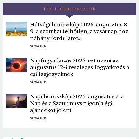
LEGUTÓBBI POSZTOK
Hétvégi horoszkóp 2026. augusztus 8-
9: a szombat felhőtlen, a vasárnap hoz
néhány fordulatot…
2026.08.07.
Borsonline bejelentkezés
Napfogyatkozás 2026: ezt üzeni az
augusztus 12-i részleges fogyatkozás a
csillagjegyeknek
E-mail cím vagy felhasználónév
2026.08.06.
Napi horoszkóp 2026. augusztus 7: a
Jelszó
Nap és a Szaturnusz trigonja égi
ajándékot jelent
2026.08.06.
Mégse
Bejelentkezés