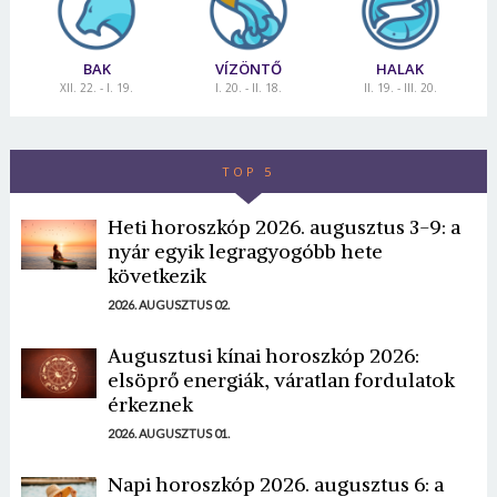
BAK
VÍZÖNTŐ
HALAK
XII. 22. - I. 19.
I. 20. - II. 18.
II. 19. - III. 20.
TOP 5
Heti horoszkóp 2026. augusztus 3-9: a
nyár egyik legragyogóbb hete
következik
2026. AUGUSZTUS 02.
Augusztusi kínai horoszkóp 2026:
elsöprő energiák, váratlan fordulatok
érkeznek
2026. AUGUSZTUS 01.
Napi horoszkóp 2026. augusztus 6: a