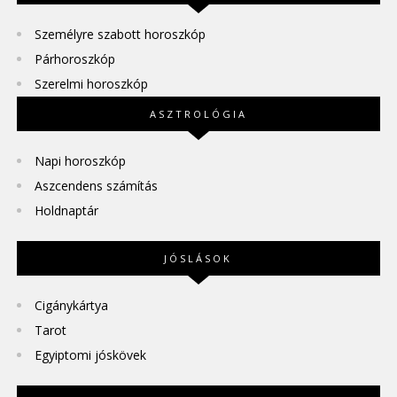
Személyre szabott horoszkóp
Párhoroszkóp
Szerelmi horoszkóp
ASZTROLÓGIA
Napi horoszkóp
Aszcendens számítás
Holdnaptár
JÓSLÁSOK
Cigánykártya
Tarot
Egyiptomi jóskövek