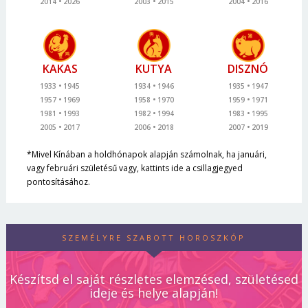
2014
2026
2003
2015
2004
2016
KAKAS
KUTYA
DISZNÓ
1933
1945
1934
1946
1935
1947
1957
1969
1958
1970
1959
1971
1981
1993
1982
1994
1983
1995
2005
2017
2006
2018
2007
2019
*Mivel Kínában a holdhónapok alapján számolnak, ha januári,
vagy februári születésű vagy, kattints ide a csillagjegyed
pontosításához.
SZEMÉLYRE SZABOTT HOROSZKÓP
Készítsd el saját részletes elemzésed, születésed
ideje és helye alapján!