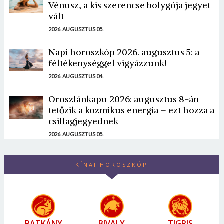
Vénusz, a kis szerencse bolygója jegyet
vált
2026. AUGUSZTUS 05.
Napi horoszkóp 2026. augusztus 5: a
féltékenységgel vigyázzunk!
2026. AUGUSZTUS 04.
Oroszlánkapu 2026: augusztus 8-án
tetőzik a kozmikus energia – ezt hozza a
csillagjegyednek
2026. AUGUSZTUS 05.
KÍNAI HOROSZKÓP
PATKÁNY
BIVALY
TIGRIS