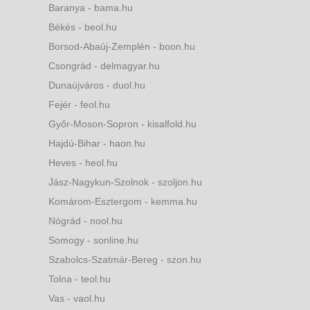
Baranya - bama.hu
Békés - beol.hu
Borsod-Abaúj-Zemplén - boon.hu
Csongrád - delmagyar.hu
Dunaújváros - duol.hu
Fejér - feol.hu
Győr-Moson-Sopron - kisalfold.hu
Hajdú-Bihar - haon.hu
Heves - heol.hu
Jász-Nagykun-Szolnok - szoljon.hu
Komárom-Esztergom - kemma.hu
Nógrád - nool.hu
Somogy - sonline.hu
Szabolcs-Szatmár-Bereg - szon.hu
Tolna - teol.hu
Vas - vaol.hu