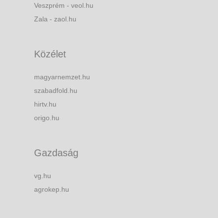
Veszprém - veol.hu
Zala - zaol.hu
Közélet
magyarnemzet.hu
szabadfold.hu
hirtv.hu
origo.hu
Gazdaság
vg.hu
agrokep.hu