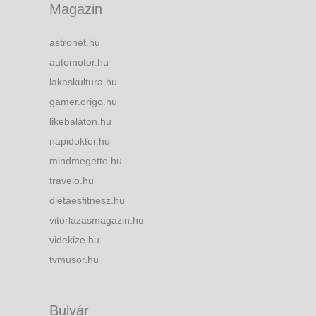
Magazin
astronet.hu
automotor.hu
lakaskultura.hu
gamer.origo.hu
likebalaton.hu
napidoktor.hu
mindmegette.hu
travelo.hu
dietaesfitnesz.hu
vitorlazasmagazin.hu
videkize.hu
tvmusor.hu
Bulvár