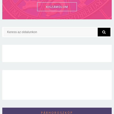
KISZÁMOLOM
PÁRHOROSZKÓP