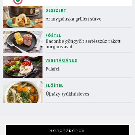
DESSZERT
Aranygaluska grillen sütve
FŐÉTEL
Baconbe göngyölt sertésszűz rakott 
burgonyával
VEGETÁRIÁNUS
Falafel
ELŐÉTEL
Újházy tyúkhúsleves
HOROSZKÓPOK