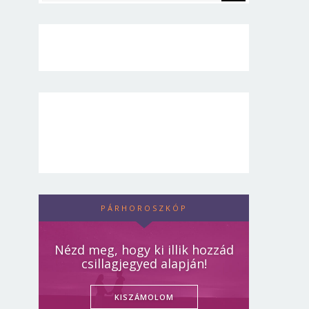
PÁRHOROSZKÓP
Nézd meg, hogy ki illik hozzád
csillagjegyed alapján!
KISZÁMOLOM