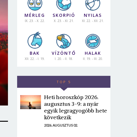
MÉRLEG
SKORPIÓ
NYILAS
IX. 23. - X. 22.
X. 23. - XI. 21.
XI. 22. - XII. 21.
BAK
VÍZÖNTŐ
HALAK
XII. 22. - I. 19.
I. 20. - II. 18.
II. 19. - III. 20.
TOP 5
Heti horoszkóp 2026.
augusztus 3-9: a nyár
egyik legragyogóbb hete
következik
2026. AUGUSZTUS 02.