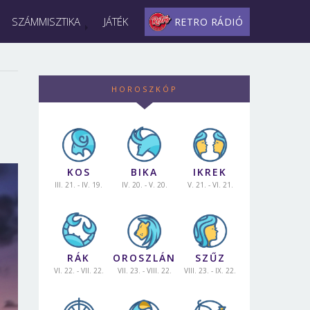
SZÁMMISZTIKA
JÁTÉK
RETRO RÁDIÓ
HOROSZKÓP
KOS
BIKA
IKREK
III. 21. - IV. 19.
IV. 20. - V. 20.
V. 21. - VI. 21.
RÁK
OROSZLÁN
SZŰZ
VI. 22. - VII. 22.
VII. 23. - VIII. 22.
VIII. 23. - IX. 22.