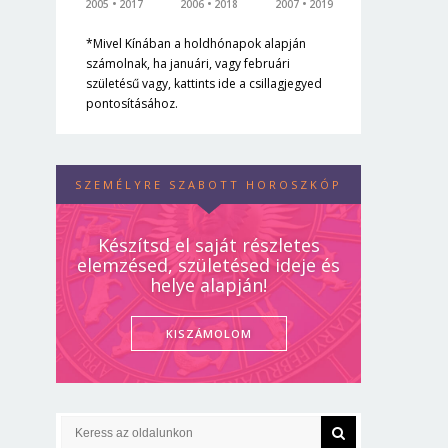
2005
2017
2006
2018
2007
2019
*Mivel Kínában a holdhónapok alapján
számolnak, ha januári, vagy februári
születésű vagy, kattints ide a csillagjegyed
pontosításához.
SZEMÉLYRE SZABOTT HOROSZKÓP
Készítsd el saját részletes
elemzésed, születésed ideje és
helye alapján!
KISZÁMOLOM