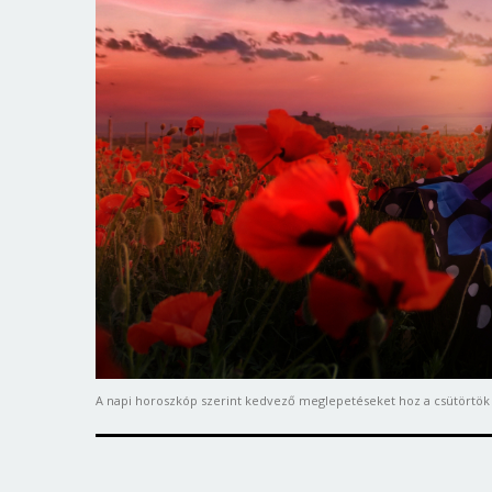
A napi horoszkóp szerint kedvező meglepetéseket hoz a csütörtök (