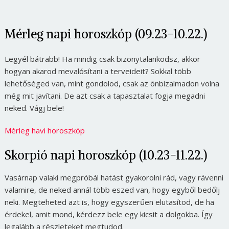
Mérleg napi horoszkóp (09.23-10.22.)
Legyél bátrabb! Ha mindig csak bizonytalankodsz, akkor
hogyan akarod mevalósítani a terveideit? Sokkal több
lehetőséged van, mint gondolod, csak az önbizalmadon volna
még mit javítani. De azt csak a tapasztalat fogja megadni
neked. Vágj bele!
Mérleg havi horoszkóp
Skorpió napi horoszkóp (10.23-11.22.)
Vasárnap valaki megpróbál hatást gyakorolni rád, vagy rávenni
valamire, de neked annál több eszed van, hogy egyből bedőlj
neki. Megteheted azt is, hogy egyszerűen elutasítod, de ha
érdekel, amit mond, kérdezz bele egy kicsit a dolgokba. Így
legalább a részleteket megtudod.