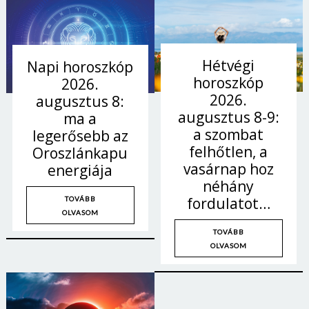
Hétvégi
Napi horoszkóp
horoszkóp
2026.
2026.
augusztus 8:
augusztus 8-9:
ma a
a szombat
legerősebb az
felhőtlen, a
Oroszlánkapu
vasárnap hoz
energiája
néhány
fordulatot…
TOVÁBB
OLVASOM
TOVÁBB
OLVASOM