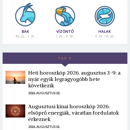
BAK
VÍZÖNTŐ
HALAK
XII. 22. - I. 19.
I. 20. - II. 18.
II. 19. - III. 20.
TOP 5
Heti horoszkóp 2026. augusztus 3-9: a
nyár egyik legragyogóbb hete
következik
2026. AUGUSZTUS 02.
Augusztusi kínai horoszkóp 2026:
elsöprő energiák, váratlan fordulatok
érkeznek
2026. AUGUSZTUS 01.