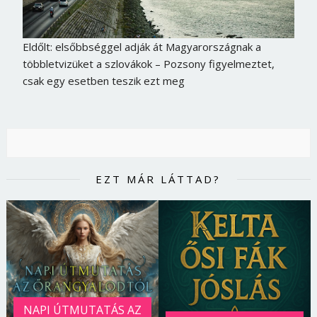
Eldőlt: elsőbbséggel adják át Magyarországnak a
többletvizüket a szlovákok – Pozsony figyelmeztet,
csak egy esetben teszik ezt meg
EZT MÁR LÁTTAD?
NAPI ÚTMUTATÁS AZ