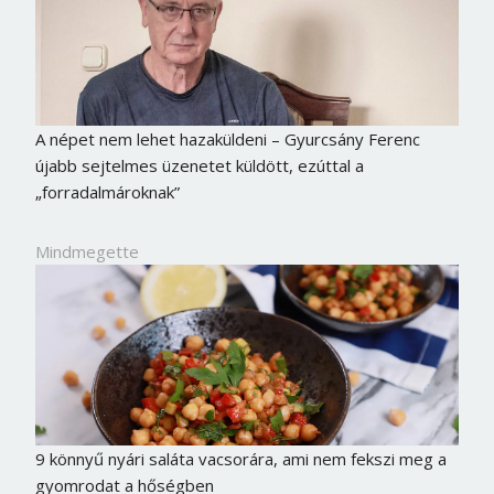
A népet nem lehet hazaküldeni – Gyurcsány Ferenc
újabb sejtelmes üzenetet küldött, ezúttal a
„forradalmároknak”
Mindmegette
9 könnyű nyári saláta vacsorára, ami nem fekszi meg a
gyomrodat a hőségben