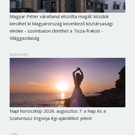
Jelszó
Magyar Péter váratlanul elszólta magát: közülük
kerülhet ki Magyarország következő köztársasági
elnöke - szombaton dönthet a Tisza-frakció -
Mégse
Bejelentkezés
Világgazdaság
Astronet
Napi horoszkóp 2026. augusztus 7: a Nap és a
Szaturnusz trigonja égi ajándékot jelent
Life