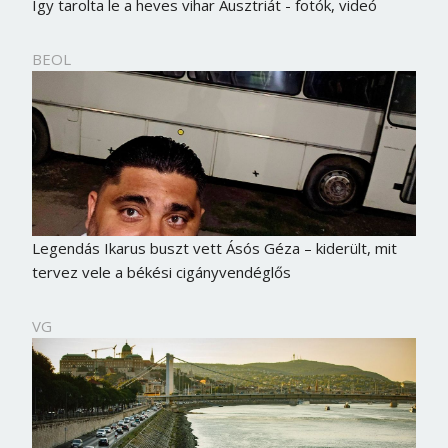
Így tarolta le a heves vihar Ausztriát - fotók, videó
BEOL
Legendás Ikarus buszt vett Ásós Géza – kiderült, mit
tervez vele a békési cigányvendéglős
VG