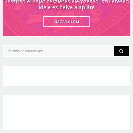
Készítsd el saját részletes elemzésed, születésed
ideje és helye alapján!
KISZÁMOLOM