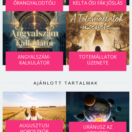
ŐRANGYALODTÓL!
KELTA ŐSI FÁK JÓSLÁS
ANGYALSZÁM-
TOTEMÁLLATOK
KALKULÁTOR
ÜZENETE
AJÁNLOTT TARTALMAK
AUGUSZTUSI
URÁNUSZ AZ
HOROSZKÓP