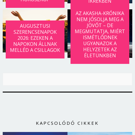
IKREKBEN
AZ AKASHA-KRÓNIKA
NEM JÓSOLJA MEG A
JÖVŐT – DE
AUGUSZTUSI
MEGMUTATJA, MIÉRT
SZERENCSENAPOK
ISMÉTLŐDNEK
2026: EZEKEN A
UGYANAZOK A
NAPOKON ÁLLNAK
HELYZETEK AZ
MELLÉD A CSILLAGOK
ÉLETÜNKBEN
KAPCSOLÓDÓ CIKKEK