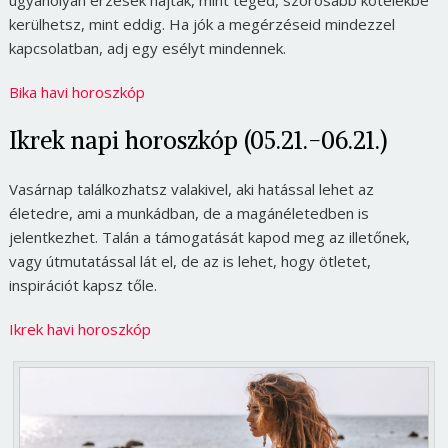
ugyanolyan érzések hajták, mint téged, szorosabb kötelékbe
kerülhetsz, mint eddig. Ha jók a megérzéseid mindezzel
kapcsolatban, adj egy esélyt mindennek.
Bika havi horoszkóp
Ikrek napi horoszkóp (05.21.-06.21.)
Vasárnap találkozhatsz valakivel, aki hatással lehet az
életedre, ami a munkádban, de a magánéletedben is
jelentkezhet. Talán a támogatását kapod meg az illetőnek,
vagy útmutatással lát el, de az is lehet, hogy ötletet,
inspirációt kapsz tőle.
Ikrek havi horoszkóp