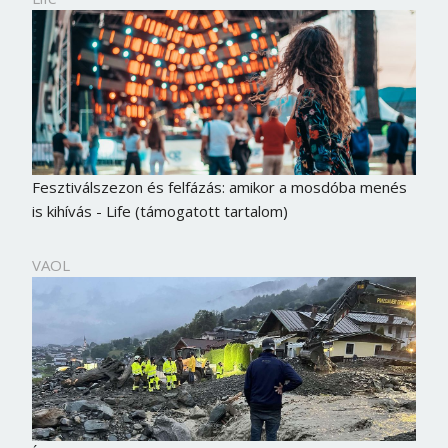
Fesztiválszezon és felfázás: amikor a mosdóba menés
is kihívás - Life (támogatott tartalom)
VAOL