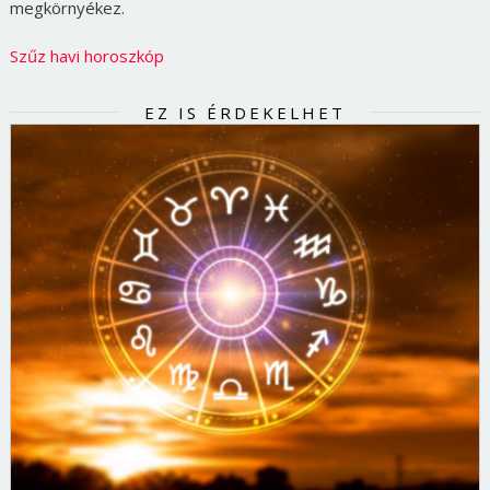
megkörnyékez.
Szűz havi horoszkóp
EZ IS ÉRDEKELHET