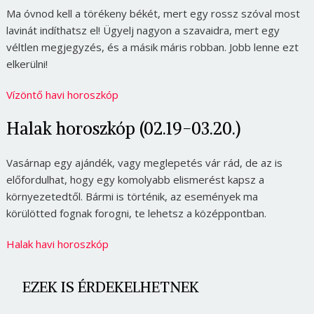
Ma óvnod kell a törékeny békét, mert egy rossz szóval most
lavinát indíthatsz el! Ügyelj nagyon a szavaidra, mert egy
véltlen megjegyzés, és a másik máris robban. Jobb lenne ezt
elkerülni!
Vízöntő havi horoszkóp
Halak horoszkóp (02.19-03.20.)
Vasárnap egy ajándék, vagy meglepetés vár rád, de az is
előfordulhat, hogy egy komolyabb elismerést kapsz a
környezetedtől. Bármi is történik, az események ma
körülötted fognak forogni, te lehetsz a középpontban.
Halak havi horoszkóp
EZEK IS ÉRDEKELHETNEK