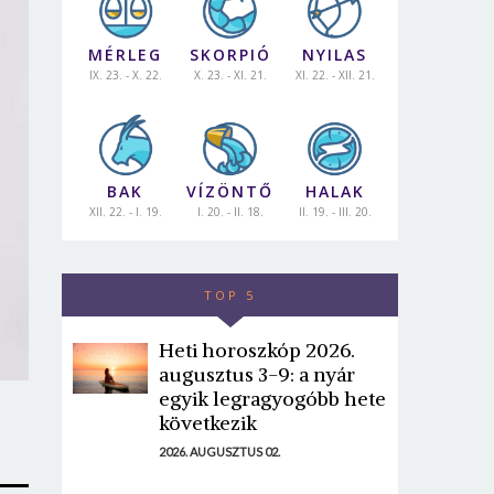
MÉRLEG
SKORPIÓ
NYILAS
IX. 23. - X. 22.
X. 23. - XI. 21.
XI. 22. - XII. 21.
BAK
VÍZÖNTŐ
HALAK
XII. 22. - I. 19.
I. 20. - II. 18.
II. 19. - III. 20.
TOP 5
Heti horoszkóp 2026.
augusztus 3-9: a nyár
egyik legragyogóbb hete
következik
2026. AUGUSZTUS 02.