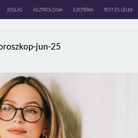
JÓSLÁS
ASZTROLÓGIA
EZOTÉRIA
TEST ÉS LÉLEK
oroszkop-jun-25