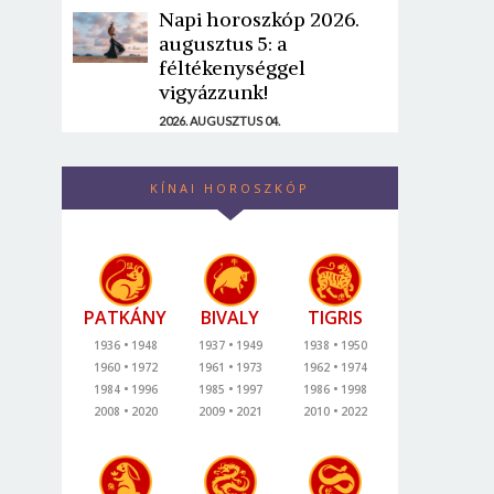
Napi horoszkóp 2026.
augusztus 5: a
féltékenységgel
vigyázzunk!
2026. AUGUSZTUS 04.
KÍNAI HOROSZKÓP
PATKÁNY
BIVALY
TIGRIS
1936
1948
1937
1949
1938
1950
1960
1972
1961
1973
1962
1974
1984
1996
1985
1997
1986
1998
2008
2020
2009
2021
2010
2022