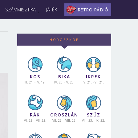
SZÁMMISZTIKA
JÁTÉK
RETRO RÁDIÓ
HOROSZKÓP
KOS
BIKA
IKREK
III. 21. - IV. 19.
IV. 20. - V. 20.
V. 21. - VI. 21.
RÁK
OROSZLÁN
SZŰZ
VI. 22. - VII. 22.
VII. 23. - VIII. 22.
VIII. 23. - IX. 22.