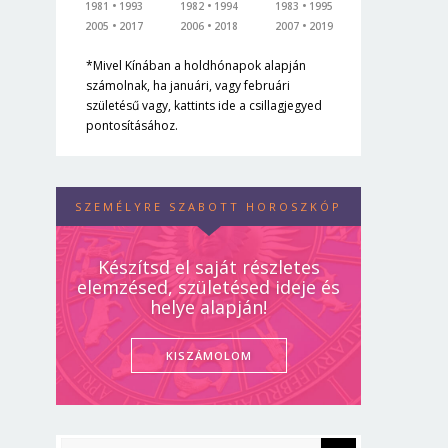
1981
1993
1982
1994
1983
1995
2005
2017
2006
2018
2007
2019
*Mivel Kínában a holdhónapok alapján
számolnak, ha januári, vagy februári
születésű vagy, kattints ide a csillagjegyed
pontosításához.
SZEMÉLYRE SZABOTT HOROSZKÓP
Készítsd el saját részletes
elemzésed, születésed ideje és
helye alapján!
KISZÁMOLOM