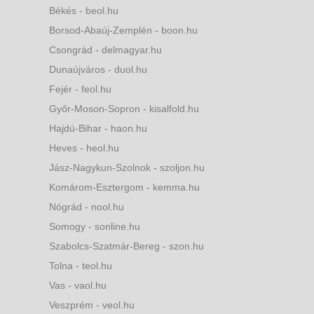
Békés - beol.hu
Borsod-Abaúj-Zemplén - boon.hu
Csongrád - delmagyar.hu
Dunaújváros - duol.hu
Fejér - feol.hu
Győr-Moson-Sopron - kisalfold.hu
Hajdú-Bihar - haon.hu
Heves - heol.hu
Jász-Nagykun-Szolnok - szoljon.hu
Komárom-Esztergom - kemma.hu
Nógrád - nool.hu
Somogy - sonline.hu
Szabolcs-Szatmár-Bereg - szon.hu
Tolna - teol.hu
Vas - vaol.hu
Veszprém - veol.hu