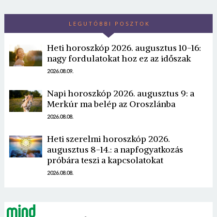
LEGUTÓBBI POSZTOK
Heti horoszkóp 2026. augusztus 10-16:
nagy fordulatokat hoz ez az időszak
2026.08.09.
Borsonline bejelentkezés
Napi horoszkóp 2026. augusztus 9: a
Merkúr ma belép az Oroszlánba
E-mail cím vagy felhasználónév
2026.08.08.
Heti szerelmi horoszkóp 2026.
Jelszó
augusztus 8-14.: a napfogyatkozás
próbára teszi a kapcsolatokat
2026.08.08.
Mégse
Bejelentkezés