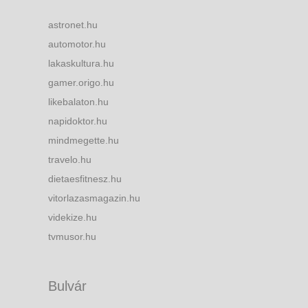
astronet.hu
automotor.hu
lakaskultura.hu
gamer.origo.hu
likebalaton.hu
napidoktor.hu
mindmegette.hu
travelo.hu
dietaesfitnesz.hu
vitorlazasmagazin.hu
videkize.hu
tvmusor.hu
Bulvár