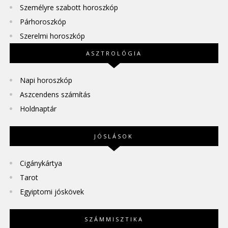
Személyre szabott horoszkóp
Párhoroszkóp
Szerelmi horoszkóp
ASZTROLÓGIA
Napi horoszkóp
Aszcendens számítás
Holdnaptár
JÓSLÁSOK
Cigánykártya
Tarot
Egyiptomi jóskövek
SZÁMMISZTIKA