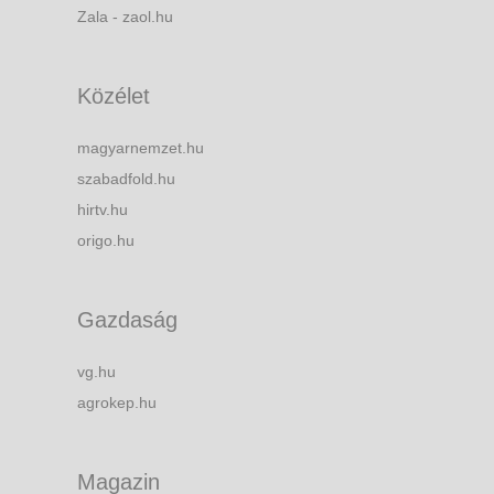
Zala - zaol.hu
Közélet
magyarnemzet.hu
szabadfold.hu
hirtv.hu
origo.hu
Gazdaság
vg.hu
agrokep.hu
Magazin