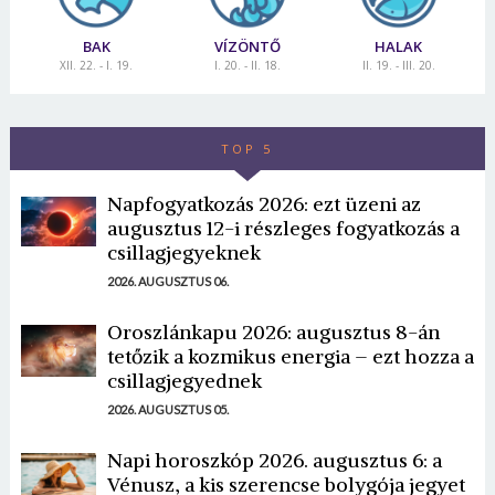
BAK
VÍZÖNTŐ
HALAK
XII. 22. - I. 19.
I. 20. - II. 18.
II. 19. - III. 20.
TOP 5
Napfogyatkozás 2026: ezt üzeni az
augusztus 12-i részleges fogyatkozás a
csillagjegyeknek
2026. AUGUSZTUS 06.
Oroszlánkapu 2026: augusztus 8-án
tetőzik a kozmikus energia – ezt hozza a
csillagjegyednek
2026. AUGUSZTUS 05.
Napi horoszkóp 2026. augusztus 6: a
Vénusz, a kis szerencse bolygója jegyet