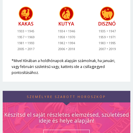
KAKAS
KUTYA
DISZNÓ
1933
1945
1934
1946
1935
1947
1957
1969
1958
1970
1959
1971
1981
1993
1982
1994
1983
1995
2005
2017
2006
2018
2007
2019
*Mivel Kínában a holdhónapok alapján számolnak, ha januári,
vagy februári születésű vagy, kattints ide a csillagjegyed
pontosításához.
SZEMÉLYRE SZABOTT HOROSZKÓP
Készítsd el saját részletes elemzésed, születésed
ideje és helye alapján!