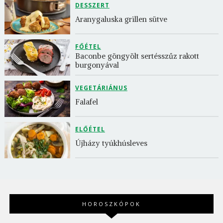
DESSZERT
Aranygaluska grillen sütve
FŐÉTEL
Baconbe göngyölt sertésszűz rakott 
burgonyával
VEGETÁRIÁNUS
Falafel
ELŐÉTEL
Újházy tyúkhúsleves
HOROSZKÓPOK