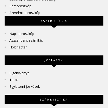
Párhoroszkóp
Szerelmi horoszkóp
ASZTROLÓGIA
Napi horoszkóp
Aszcendens számítás
Holdnaptár
JÓSLÁSOK
Cigánykártya
Tarot
Egyiptomi jóskövek
SZÁMMISZTIKA