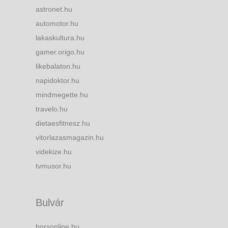
astronet.hu
automotor.hu
lakaskultura.hu
gamer.origo.hu
likebalaton.hu
napidoktor.hu
mindmegette.hu
travelo.hu
dietaesfitnesz.hu
vitorlazasmagazin.hu
videkize.hu
tvmusor.hu
Bulvár
borsonline.hu