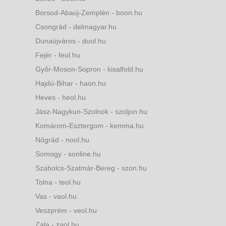
Borsod-Abaúj-Zemplén - boon.hu
Csongrád - delmagyar.hu
Dunaújváros - duol.hu
Fejér - feol.hu
Győr-Moson-Sopron - kisalfold.hu
Hajdú-Bihar - haon.hu
Heves - heol.hu
Jász-Nagykun-Szolnok - szoljon.hu
Komárom-Esztergom - kemma.hu
Nógrád - nool.hu
Somogy - sonline.hu
Szabolcs-Szatmár-Bereg - szon.hu
Tolna - teol.hu
Vas - vaol.hu
Veszprém - veol.hu
Zala - zaol.hu