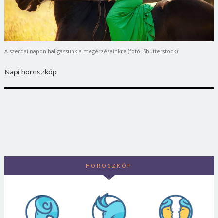
A szerdai napon hallgassunk a megérzéseinkre (fotó: Shutterstock)
Napi horoszkóp
HOROSZKÓP