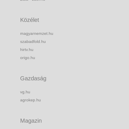
Közélet
magyarnemzet.hu
szabadfold.hu
hirtv.hu
origo.hu
Gazdaság
vg.hu
agrokep.hu
Magazin