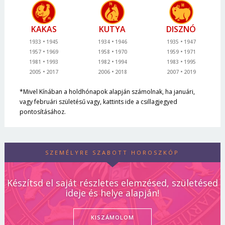
KAKAS
KUTYA
DISZNÓ
1933
1945
1934
1946
1935
1947
1957
1969
1958
1970
1959
1971
1981
1993
1982
1994
1983
1995
2005
2017
2006
2018
2007
2019
*Mivel Kínában a holdhónapok alapján számolnak, ha januári,
vagy februári születésű vagy, kattints ide a csillagjegyed
pontosításához.
SZEMÉLYRE SZABOTT HOROSZKÓP
Készítsd el saját részletes elemzésed, születésed
ideje és helye alapján!
KISZÁMOLOM