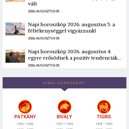
vált
2026. AUGUSZTUS 05.
Napi horoszkóp 2026. augusztus 5: a
féltékenységgel vigyázzunk!
2026. AUGUSZTUS 04.
Napi horoszkóp 2026. augusztus 4:
egyre erősödnek a pozitív tendenciák...
2026. AUGUSZTUS 03.
KÍNAI HOROSZKÓP
PATKÁNY
BIVALY
TIGRIS
1936
1948
1937
1949
1938
1950