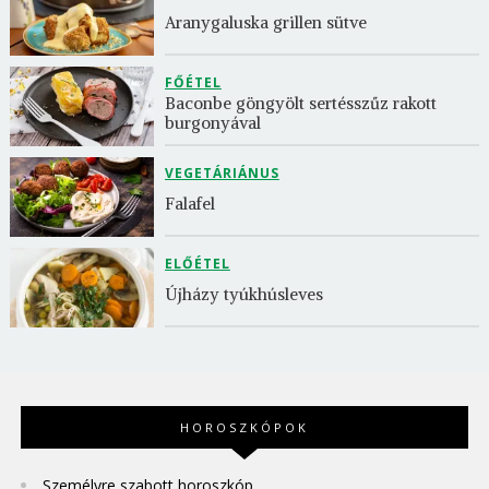
Aranygaluska grillen sütve
FŐÉTEL
Baconbe göngyölt sertésszűz rakott 
burgonyával
VEGETÁRIÁNUS
Falafel
ELŐÉTEL
Újházy tyúkhúsleves
HOROSZKÓPOK
Személyre szabott horoszkóp