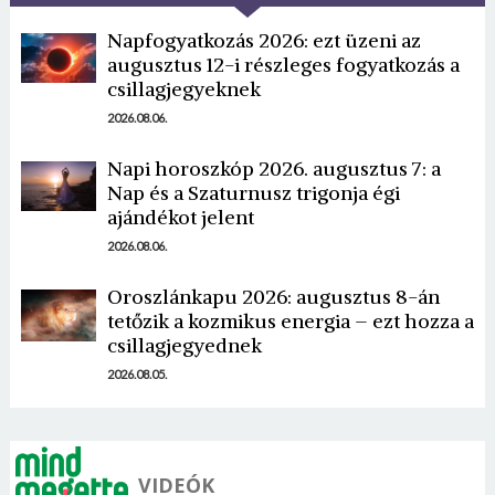
Napfogyatkozás 2026: ezt üzeni az
augusztus 12-i részleges fogyatkozás a
csillagjegyeknek
2026.08.06.
Napi horoszkóp 2026. augusztus 7: a
Borsonline bejelentkezés
Nap és a Szaturnusz trigonja égi
ajándékot jelent
E-mail cím vagy felhasználónév
2026.08.06.
Oroszlánkapu 2026: augusztus 8-án
tetőzik a kozmikus energia – ezt hozza a
Jelszó
csillagjegyednek
2026.08.05.
Mégse
Bejelentkezés
VIDEÓK