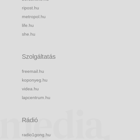
ripost.hu
metropol.hu
life.hu
she.hu
Szolgáltatás
freemail.hu
koponyeg.hu
videa.hu
lapcentrum.hu
Rádió
radio1gong.hu