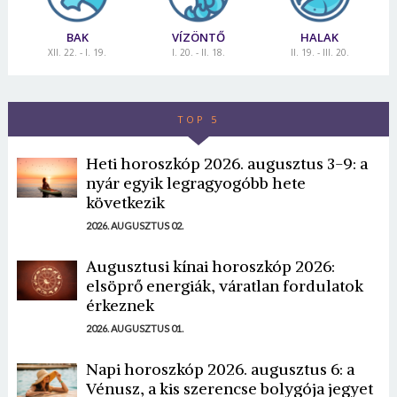
BAK
VÍZÖNTŐ
HALAK
XII. 22. - I. 19.
I. 20. - II. 18.
II. 19. - III. 20.
TOP 5
Heti horoszkóp 2026. augusztus 3-9: a
nyár egyik legragyogóbb hete
következik
2026. AUGUSZTUS 02.
Augusztusi kínai horoszkóp 2026:
elsöprő energiák, váratlan fordulatok
érkeznek
2026. AUGUSZTUS 01.
Napi horoszkóp 2026. augusztus 6: a
Vénusz, a kis szerencse bolygója jegyet