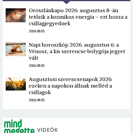
Oroszlánkapu 2026: augusztus 8-án
tetőzik a kozmikus energia – ezt hozza a
csillagjegyednek
2026.08.05.
Napi horoszkóp 2026. augusztus 6: a
Borsonline bejelentkezés
Vénusz, a kis szerencse bolygója jegyet
vált
E-mail cím vagy felhasználónév
2026.08.05.
Augusztusi szerencsenapok 2026:
ezeken a napokon állnak melléd a
Jelszó
csillagok
2026.08.05.
Mégse
Bejelentkezés
VIDEÓK