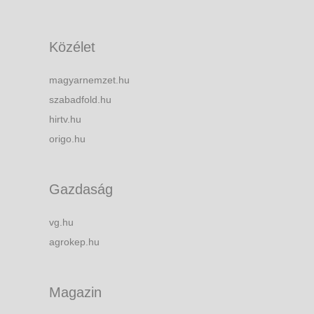
Közélet
magyarnemzet.hu
szabadfold.hu
hirtv.hu
origo.hu
Gazdaság
vg.hu
agrokep.hu
Magazin