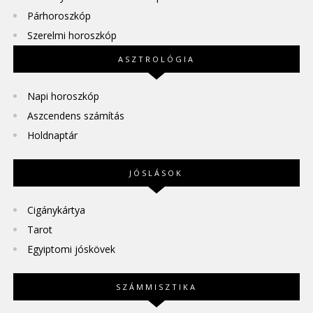
Párhoroszkóp
Szerelmi horoszkóp
ASZTROLÓGIA
Napi horoszkóp
Aszcendens számítás
Holdnaptár
JÓSLÁSOK
Cigánykártya
Tarot
Egyiptomi jóskövek
SZÁMMISZTIKA