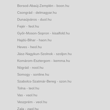
Borsod-Abaúj-Zemplén - boon.hu
Csongrád - delmagyar.hu
Dunaújváros - duol.hu
Fejér - feol.hu
Győr-Moson-Sopron - kisalfold.hu
Hajdú-Bihar - haon.hu
Heves - heol.hu
Jász-Nagykun-Szolnok - szoljon.hu
Komárom-Esztergom - kemma.hu
Nógrád - nool.hu
Somogy - sonline.hu
Szabolcs-Szatmár-Bereg - szon.hu
Tolna - teol.hu
Vas - vaol.hu
Veszprém - veol.hu
Zala - zaol.hu