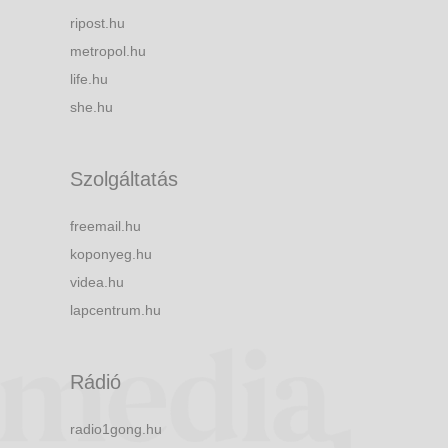
ripost.hu
metropol.hu
life.hu
she.hu
Szolgáltatás
freemail.hu
koponyeg.hu
videa.hu
lapcentrum.hu
Rádió
radio1gong.hu