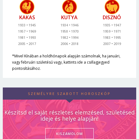
KAKAS
KUTYA
DISZNÓ
1933
1945
1934
1946
1935
1947
1957
1969
1958
1970
1959
1971
1981
1993
1982
1994
1983
1995
2005
2017
2006
2018
2007
2019
*Mivel Kínában a holdhónapok alapján számolnak, ha januári,
vagy februári születésű vagy, kattints ide a csillagjegyed
pontosításához.
SZEMÉLYRE SZABOTT HOROSZKÓP
Készítsd el saját részletes elemzésed, születésed
ideje és helye alapján!
KISZÁMOLOM