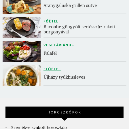
Aranygaluska grillen sütve
FŐÉTEL
Baconbe göngyölt sertésszűz rakott 
burgonyával
VEGETÁRIÁNUS
Falafel
ELŐÉTEL
Újházy tyúkhúsleves
HOROSZKÓPOK
Személyre szabott horoszkóp