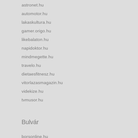
astronet.hu
automotor.hu
lakaskultura.hu
gamer.origo.hu
likebalaton.hu
napidoktor.hu
mindmegette.hu
travelo.hu
dietaesfitnesz.hu
vitorlazasmagazin.hu
videkize.hu
tvmusor.hu
Bulvár
borsonline.hu