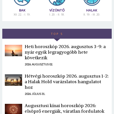
BAK
VÍZÖNTŐ
HALAK
XII. 22. - I. 19.
I. 20. - II. 18.
II. 19. - III. 20.
TOP 5
Heti horoszkóp 2026. augusztus 3-9: a
nyár egyik legragyogóbb hete
következik
2026. AUGUSZTUS 02.
Hétvégi horoszkóp 2026. augusztus 1-2:
a Halak Hold varázslatos hangulatot
hoz
2026. JÚLIUS 31.
Augusztusi kínai horoszkóp 2026:
elsöprő energiák, váratlan fordulatok