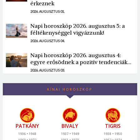
érkeznek
2026. AUGUSZTUS 01.
Napi horoszkóp 2026. augusztus 5: a
féltékenységgel vigyázzunk!
2026. AUGUSZTUS 04.
Napi horoszkóp 2026. augusztus 4:
egyre erősödnek a pozitív tendenciák...
2026. AUGUSZTUS 03.
KÍNAI HOROSZKÓP
PATKÁNY
BIVALY
TIGRIS
1936
1948
1937
1949
1938
1950
1960
1972
1961
1973
1962
1974