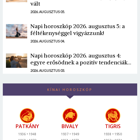
vált
2026. AUGUSZTUS 05.
Napi horoszkóp 2026. augusztus 5: a
féltékenységgel vigyázzunk!
2026. AUGUSZTUS 04.
Napi horoszkóp 2026. augusztus 4:
egyre erősödnek a pozitív tendenciák...
2026. AUGUSZTUS 03.
KÍNAI HOROSZKÓP
PATKÁNY
BIVALY
TIGRIS
1936
1948
1937
1949
1938
1950