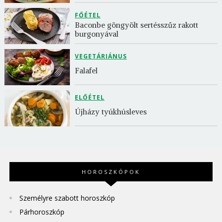
FŐÉTEL
Baconbe göngyölt sertésszűz rakott 
burgonyával
VEGETÁRIÁNUS
Falafel
ELŐÉTEL
Újházy tyúkhúsleves
HOROSZKÓPOK
Személyre szabott horoszkóp
Párhoroszkóp