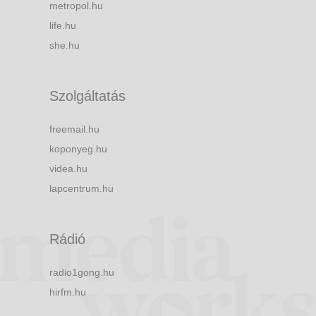
metropol.hu
life.hu
she.hu
Szolgáltatás
freemail.hu
koponyeg.hu
videa.hu
lapcentrum.hu
Rádió
radio1gong.hu
hirfm.hu