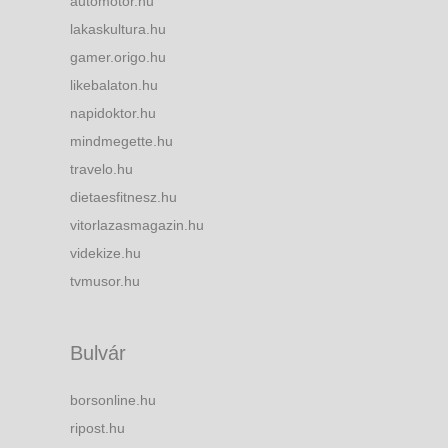
automotor.hu
lakaskultura.hu
gamer.origo.hu
likebalaton.hu
napidoktor.hu
mindmegette.hu
travelo.hu
dietaesfitnesz.hu
vitorlazasmagazin.hu
videkize.hu
tvmusor.hu
Bulvár
borsonline.hu
ripost.hu