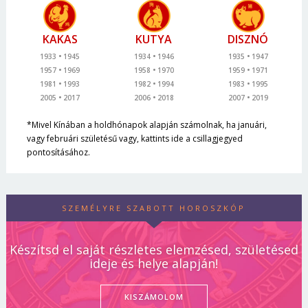
KAKAS
KUTYA
DISZNÓ
1933
1945
1934
1946
1935
1947
1957
1969
1958
1970
1959
1971
1981
1993
1982
1994
1983
1995
2005
2017
2006
2018
2007
2019
*Mivel Kínában a holdhónapok alapján számolnak, ha januári,
vagy februári születésű vagy, kattints ide a csillagjegyed
pontosításához.
SZEMÉLYRE SZABOTT HOROSZKÓP
Készítsd el saját részletes elemzésed, születésed
ideje és helye alapján!
KISZÁMOLOM