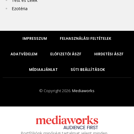
Test és Lélek
Ezotéria
IMPRESSZUM
FELHASZNÁLÁSI FELTÉTELEK
ADATVÉDELEM
ELŐFIZETŐI ÁSZF
HIRDETÉSI ÁSZF
MÉDIAAJÁNLAT
SÜTI BEÁLLÍTÁSOK
© Copyright 2026.
Mediaworks
Portfóliónk minőségi tartalmat jelent minden