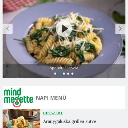
Spenótos tészta
NAPI MENÜ
DESSZERT
Aranygaluska grillen sütve