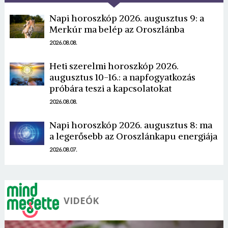
Napi horoszkóp 2026. augusztus 9: a
Merkúr ma belép az Oroszlánba
2026.08.08.
Heti szerelmi horoszkóp 2026.
Borsonline bejelentkezés
augusztus 10-16.: a napfogyatkozás
próbára teszi a kapcsolatokat
E-mail cím vagy felhasználónév
2026.08.08.
Napi horoszkóp 2026. augusztus 8: ma
a legerősebb az Oroszlánkapu energiája
Jelszó
2026.08.07.
Mégse
Bejelentkezés
VIDEÓK