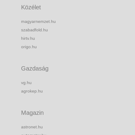
Közélet
magyarnemzet.hu
szabadfold.hu
hirtv.hu
origo.hu
Gazdaság
vg.hu
agrokep.hu
Magazin
astronet.hu