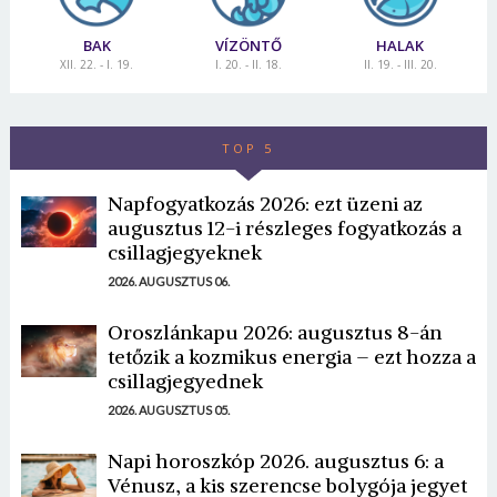
BAK
VÍZÖNTŐ
HALAK
XII. 22. - I. 19.
I. 20. - II. 18.
II. 19. - III. 20.
TOP 5
Napfogyatkozás 2026: ezt üzeni az
augusztus 12-i részleges fogyatkozás a
csillagjegyeknek
2026. AUGUSZTUS 06.
Oroszlánkapu 2026: augusztus 8-án
tetőzik a kozmikus energia – ezt hozza a
csillagjegyednek
2026. AUGUSZTUS 05.
Napi horoszkóp 2026. augusztus 6: a
Vénusz, a kis szerencse bolygója jegyet