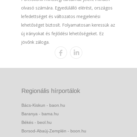
olvasó számára. Egyedülálló elérést, országos
lefedettséget és változatos megjelenési
lehetőséget biztosít. Folyamatosan keressük az
új irányokat és fejlődési lehetőségeket. Ez
jövőnk záloga.
Regionális hírportálok
Bács-Kiskun - baon.hu
Baranya - bama.hu
Békés - beol.hu
Borsod-Abaúj-Zemplén - boon.hu