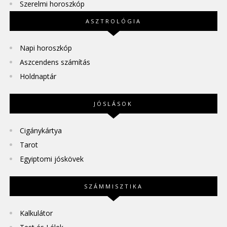
Szerelmi horoszkóp
ASZTROLÓGIA
Napi horoszkóp
Aszcendens számítás
Holdnaptár
JÓSLÁSOK
Cigánykártya
Tarot
Egyiptomi jóskövek
SZÁMMISZTIKA
Kalkulátor