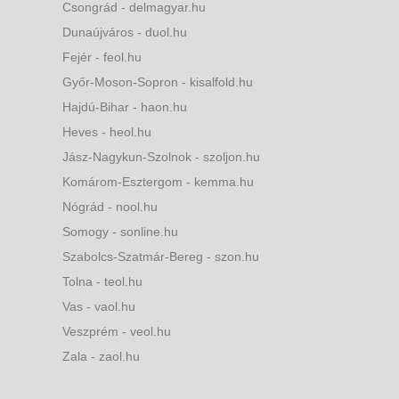
Csongrád - delmagyar.hu
Dunaújváros - duol.hu
Fejér - feol.hu
Győr-Moson-Sopron - kisalfold.hu
Hajdú-Bihar - haon.hu
Heves - heol.hu
Jász-Nagykun-Szolnok - szoljon.hu
Komárom-Esztergom - kemma.hu
Nógrád - nool.hu
Somogy - sonline.hu
Szabolcs-Szatmár-Bereg - szon.hu
Tolna - teol.hu
Vas - vaol.hu
Veszprém - veol.hu
Zala - zaol.hu