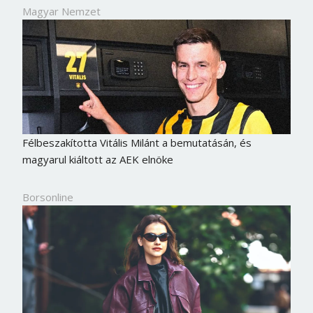
Magyar Nemzet
Félbeszakította Vitális Milánt a bemutatásán, és
magyarul kiáltott az AEK elnöke
Borsonline