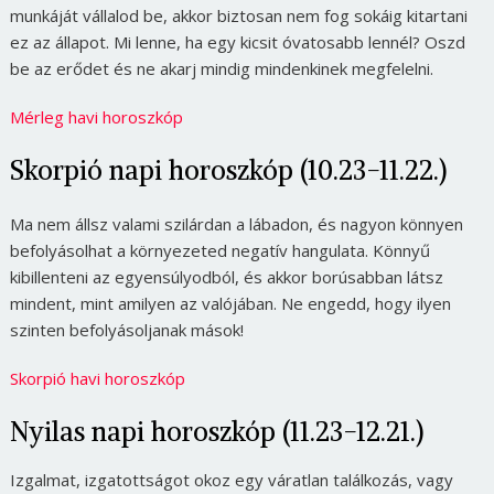
munkáját vállalod be, akkor biztosan nem fog sokáig kitartani
ez az állapot. Mi lenne, ha egy kicsit óvatosabb lennél? Oszd
be az erődet és ne akarj mindig mindenkinek megfelelni.
Mérleg havi horoszkóp
Skorpió napi horoszkóp (10.23-11.22.)
Ma nem állsz valami szilárdan a lábadon, és nagyon könnyen
befolyásolhat a környezeted negatív hangulata. Könnyű
kibillenteni az egyensúlyodból, és akkor borúsabban látsz
mindent, mint amilyen az valójában. Ne engedd, hogy ilyen
szinten befolyásoljanak mások!
Skorpió havi horoszkóp
Nyilas napi horoszkóp (11.23-12.21.)
Izgalmat, izgatottságot okoz egy váratlan találkozás, vagy