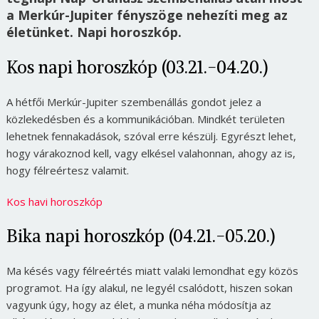
a Merkúr-Jupiter fényszöge nehezíti meg az
életünket. Napi horoszkóp.
Kos napi horoszkóp (03.21.-04.20.)
A hétfői Merkúr-Jupiter szembenállás gondot jelez a
közlekedésben és a kommunikációban. Mindkét területen
lehetnek fennakadások, szóval erre készülj. Egyrészt lehet,
hogy várakoznod kell, vagy elkésel valahonnan, ahogy az is,
hogy félreértesz valamit.
Kos havi horoszkóp
Bika napi horoszkóp (04.21.-05.20.)
Ma késés vagy félreértés miatt valaki lemondhat egy közös
programot. Ha így alakul, ne legyél csalódott, hiszen sokan
vagyunk úgy, hogy az élet, a munka néha módosítja az