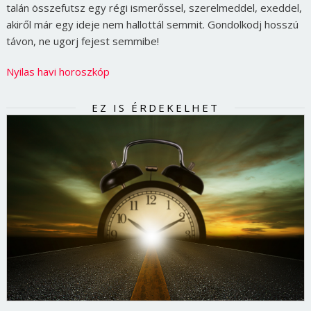
talán összefutsz egy régi ismerőssel, szerelmeddel, exeddel,
akiről már egy ideje nem hallottál semmit. Gondolkodj hosszú
távon, ne ugorj fejest semmibe!
Nyilas havi horoszkóp
EZ IS ÉRDEKELHET