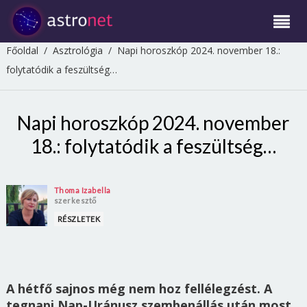
Főoldal
/
Asztrológia
/
Napi horoszkóp 2024. november 18.:
folytatódik a feszültség…
Napi horoszkóp 2024. november
18.: folytatódik a feszültség…
Thoma Izabella
szerkesztő
RÉSZLETEK
A hétfő sajnos még nem hoz fellélegzést. A
tegnapi Nap-Uránusz szembenállás után most