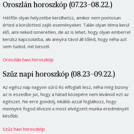
Oroszlán horoszkóp (07.23-08.22.)
Hétfőn olyan helyzetbe kerülhetsz, amikor nem pontosan
érted a körülötted zajló eseményeket. Talán olyan téma kerül
elő, ami neked ismeretlen, de az is lehet, hogy olyan emberrel
kerülsz kapcsolatba, aki annyira távol áll tőled, hogy néha azt
sem tudod, mit beszél.
Oroszlán havi horoszkóp
Szűz napi horoszkóp (08.23-09.22.)
Az egész nap nagyon sűrű és elfoglalt lesz, néha még bizony
az is eszedbe jut, hogy a hátad közepére nem kívánod ezt az
egészet. Ne erre gondolj, inkább azzal foglalkozz, hogy
mennyire fogod élvezni a most elvégzett munka eredményét
később.
Szűz havi horoszkóp