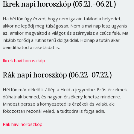
Ikrek napi horoszkóp (05.21.-06.21.)
Ha hétfőn úgy érzed, hogy nem igazán találod a helyedet,
akkor ne lepődj meg túlságosan. Nem a mai nap lesz ugyanis
az, amikor megváltod a világot és szárnyalsz a csúcs felé. Ma
inkább törődj a rutinszerű dolgaiddal. Holnap azután akár
beindíthatod a rakétáidat is.
Ikrek havi horoszkóp
Rák napi horoszkóp (06.22-07.22.)
Hétfőn már délelőtt átlép a Hold a jegyedbe. Erős érzelmek
dúlhatnak benned, és nagyon érzékeny lehetsz mindenre.
Mindezt persze a környezeted is érzékeli és valaki, aki
fokozottan rezonál veled, a tudtodra is fogja adni.
Rák havi horoszkóp