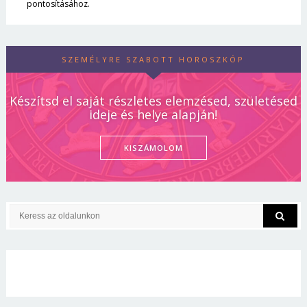
pontosításához.
SZEMÉLYRE SZABOTT HOROSZKÓP
Készítsd el saját részletes elemzésed, születésed
ideje és helye alapján!
KISZÁMOLOM