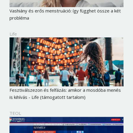
Jelszó
Vashiány és erős menstruáció: így függhet össze a két
probléma
Mégse
Bejelentkezés
Life
Fesztiválszezon és felfázás: amikor a mosdóba menés
is kihívás - Life (támogatott tartalom)
TEOL