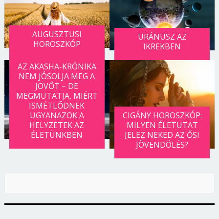
AUGUSZTUSI
URÁNUSZ AZ
HOROSZKÓP
IKREKBEN
AZ AKASHA-KRÓNIKA
NEM JÓSOLJA MEG A
JÖVŐT – DE
MEGMUTATJA, MIÉRT
ISMÉTLŐDNEK
UGYANAZOK A
CIGÁNY HOROSZKÓP:
HELYZETEK AZ
MILYEN ÉLETUTAT
ÉLETÜNKBEN
JELEZ NEKED AZ ŐSI
JÖVENDÖLÉS?