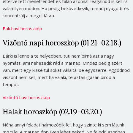
eltervezett menetrendet és talán azonnal reagálnod is kell rá
valamilyen módon. Ha pedig bekövetkezik, maradj nyugodt és
koncentrálj a megoldásra.
Bak havi horoszkóp
Vízöntő napi horoszkóp (01.21-02.18.)
Bárki is lenne a te helyedben, tuti nem bírná azt a nagy
nyomást, ami nehezedik rád a mai nap. Mindez pedig azért
van, mert egy kissé túl sokat vállaltál be egyszerre. Aggódnod
viszont nem kell, mert ha valaki, te aztán igazán bírod a
tempót.
Vízöntő havi horoszkóp
Halak horoszkóp (02.19-03.20.)
Néha annyi feladat halmozódik fel, hogy szinte ki sem látunk
mögüle. A mai nap épp ilyen lehet neked. Ne feledd azonban,