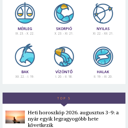
MÉRLEG
SKORPIÓ
NYILAS
IX. 23. - X. 22.
X. 23. - XI. 21.
XI. 22. - XII. 21.
BAK
VÍZÖNTŐ
HALAK
XII. 22. - I. 19.
I. 20. - II. 18.
II. 19. - III. 20.
TOP 5
Heti horoszkóp 2026. augusztus 3-9: a
nyár egyik legragyogóbb hete
következik