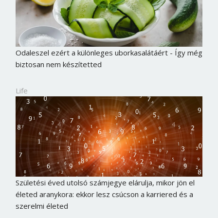
Odaleszel ezért a különleges uborkasalátáért - Így még
biztosan nem készítetted
Life
Születési éved utolsó számjegye elárulja, mikor jön el
életed aranykora: ekkor lesz csúcson a karriered és a
szerelmi életed