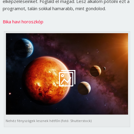
elképzeléseinket. Foglald el magad. Lesz alkalom pótolni ezt a
programot, talán sokkal hamarabb, mint gondolod.
Bika havi horoszkóp
Nehéz fényszögek lesznek hétfőn (fotó: Shutterstock)