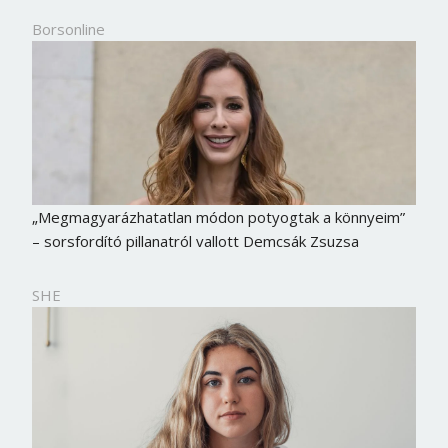
Borsonline
„Megmagyarázhatatlan módon potyogtak a könnyeim”
– sorsfordító pillanatról vallott Demcsák Zsuzsa
SHE
Borsonline bejelentkezés
E-mail cím vagy felhasználónév