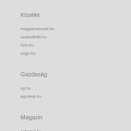
Közélet
magyarnemzet.hu
szabadfold.hu
hirtv.hu
origo.hu
Gazdaság
vg.hu
agrokep.hu
Magazin