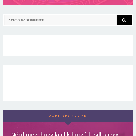
PÁRHOROSZKÓP
Nézd meg, hogy ki illik hozzád csillagjegyed