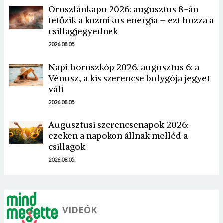
Oroszlánkapu 2026: augusztus 8-án
tetőzik a kozmikus energia – ezt hozza a
csillagjegyednek
2026.08.05.
Napi horoszkóp 2026. augusztus 6: a
Vénusz, a kis szerencse bolygója jegyet
Borsonline bejelentkezés
vált
2026.08.05.
E-mail cím vagy felhasználónév
Augusztusi szerencsenapok 2026:
ezeken a napokon állnak melléd a
Jelszó
csillagok
2026.08.05.
Mégse
Bejelentkezés
VIDEÓK