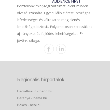
Portfóliónk minőségi tartalmat jelent minden
olvasó számára. Egyedülálló elérést, országos
lefedettséget és változatos megjelenési
lehetőséget biztosít. Folyamatosan keressük az
új irányokat és fejlődési lehetőségeket. Ez
jövőnk záloga.
Regionális hírportálok
Bács-Kiskun - baon.hu
Baranya - bama.hu
Békés - beol.hu