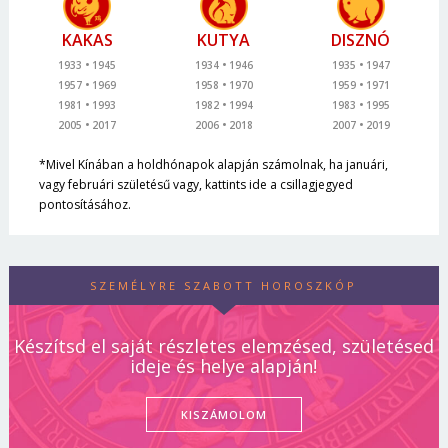
KAKAS
KUTYA
DISZNÓ
1933
1945
1934
1946
1935
1947
1957
1969
1958
1970
1959
1971
1981
1993
1982
1994
1983
1995
2005
2017
2006
2018
2007
2019
*Mivel Kínában a holdhónapok alapján számolnak, ha januári,
vagy februári születésű vagy, kattints ide a csillagjegyed
pontosításához.
SZEMÉLYRE SZABOTT HOROSZKÓP
Készítsd el saját részletes elemzésed, születésed
ideje és helye alapján!
KISZÁMOLOM