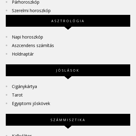
Párhoroszkóp
Szerelmi horoszkóp
ASZTROLÓGIA
Napi horoszkóp
Aszcendens számítás
Holdnaptár
JÓSLÁSOK
Cigánykártya
Tarot
Egyiptomi jóskövek
SZÁMMISZTIKA
Kalkulátor