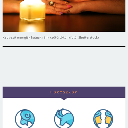
Kedvező energiák hatnak ránk csütörtökön (fotó: Shutterstock)
HOROSZKÓP