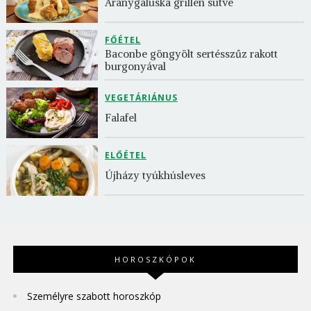
Aranygaluska grillen sütve
FŐÉTEL
Baconbe göngyölt sertésszűz rakott 
burgonyával
VEGETÁRIÁNUS
Falafel
ELŐÉTEL
Újházy tyúkhúsleves
HOROSZKÓPOK
Személyre szabott horoszkóp