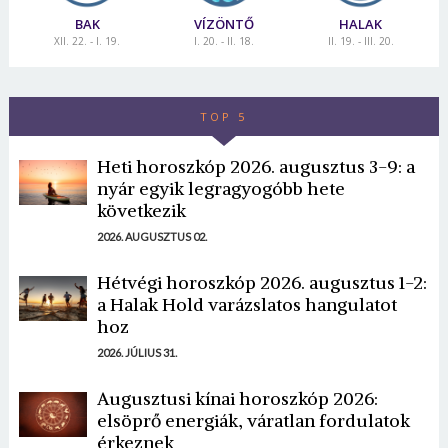
BAK
VÍZÖNTŐ
HALAK
XII. 22. - I. 19.
I. 20. - II. 18.
II. 19. - III. 20.
TOP 5
Heti horoszkóp 2026. augusztus 3-9: a
nyár egyik legragyogóbb hete
következik
2026. AUGUSZTUS 02.
Hétvégi horoszkóp 2026. augusztus 1-2:
a Halak Hold varázslatos hangulatot
hoz
2026. JÚLIUS 31.
Augusztusi kínai horoszkóp 2026:
elsöprő energiák, váratlan fordulatok
érkeznek