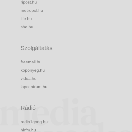
ripost.hu
metropol.hu
life.hu
she.hu
Szolgáltatás
freemail.hu
koponyeg.hu
videa.hu
lapcentrum.hu
Rádió
radio1gong.hu
hirfm.hu