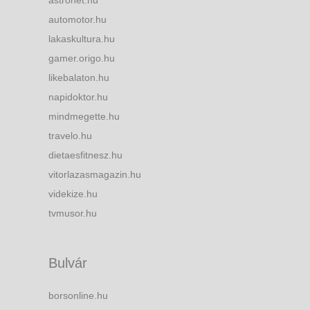
astronet.hu
automotor.hu
lakaskultura.hu
gamer.origo.hu
likebalaton.hu
napidoktor.hu
mindmegette.hu
travelo.hu
dietaesfitnesz.hu
vitorlazasmagazin.hu
videkize.hu
tvmusor.hu
Bulvár
borsonline.hu