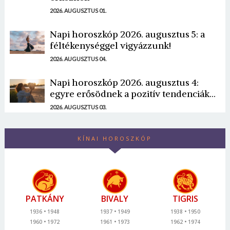
2026. AUGUSZTUS 01.
Napi horoszkóp 2026. augusztus 5: a
féltékenységgel vigyázzunk!
2026. AUGUSZTUS 04.
Napi horoszkóp 2026. augusztus 4:
egyre erősödnek a pozitív tendenciák...
2026. AUGUSZTUS 03.
KÍNAI HOROSZKÓP
PATKÁNY
BIVALY
TIGRIS
1936
1948
1937
1949
1938
1950
1960
1972
1961
1973
1962
1974