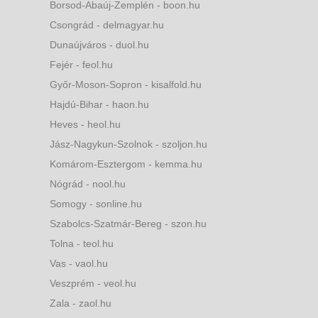
Borsod-Abaúj-Zemplén - boon.hu
Csongrád - delmagyar.hu
Dunaújváros - duol.hu
Fejér - feol.hu
Győr-Moson-Sopron - kisalfold.hu
Hajdú-Bihar - haon.hu
Heves - heol.hu
Jász-Nagykun-Szolnok - szoljon.hu
Komárom-Esztergom - kemma.hu
Nógrád - nool.hu
Somogy - sonline.hu
Szabolcs-Szatmár-Bereg - szon.hu
Tolna - teol.hu
Vas - vaol.hu
Veszprém - veol.hu
Zala - zaol.hu