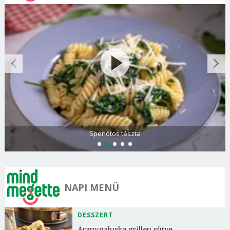
Olasz és görög paradicsomsaláta
NAPI MENÜ
DESSZERT
Aranygaluska grillen sütve