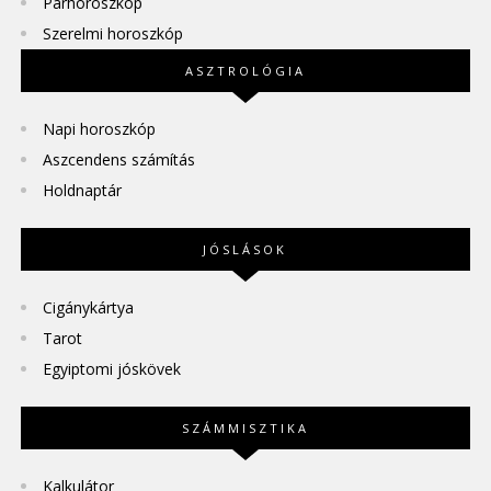
Párhoroszkóp
Szerelmi horoszkóp
ASZTROLÓGIA
Napi horoszkóp
Aszcendens számítás
Holdnaptár
JÓSLÁSOK
Cigánykártya
Tarot
Egyiptomi jóskövek
SZÁMMISZTIKA
Kalkulátor