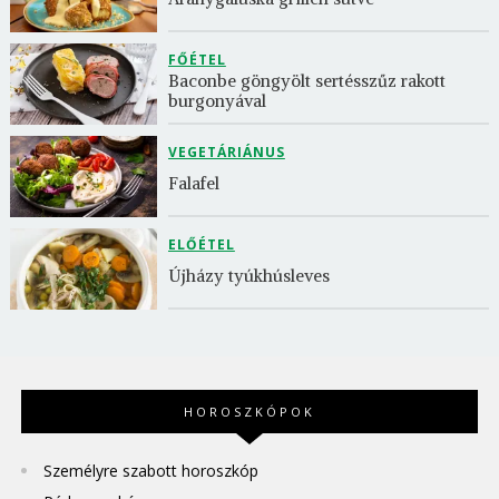
FŐÉTEL
Baconbe göngyölt sertésszűz rakott 
burgonyával
VEGETÁRIÁNUS
Falafel
ELŐÉTEL
Újházy tyúkhúsleves
HOROSZKÓPOK
Személyre szabott horoszkóp