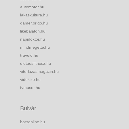
automotor.hu
lakaskultura.hu
gamer.origo.hu
likebalaton.hu
napidoktor.hu
mindmegette.hu
travelo.hu
dietaesfitnesz.hu
vitorlazasmagazin.hu
videkize.hu
tvmusor.hu
Bulvár
borsonline.hu