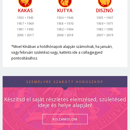
KAKAS
KUTYA
DISZNÓ
1933
1945
1934
1946
1935
1947
1957
1969
1958
1970
1959
1971
1981
1993
1982
1994
1983
1995
2005
2017
2006
2018
2007
2019
*Mivel Kínában a holdhónapok alapján számolnak, ha januári,
vagy februári születésű vagy, kattints ide a csillagjegyed
pontosításához.
SZEMÉLYRE SZABOTT HOROSZKÓP
Készítsd el saját részletes elemzésed, születésed
ideje és helye alapján!
KISZÁMOLOM