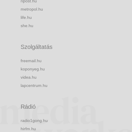
ripost.hu
metropol.hu
life.hu
she.hu
Szolgáltatás
freemail.hu
koponyeg.hu
videa.hu
lapcentrum.hu
Rádió
radio1gong.hu
hirfm.hu