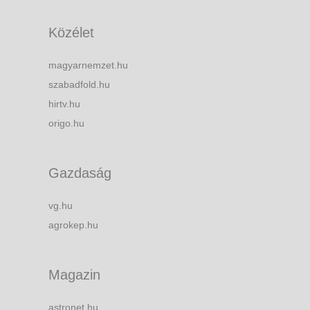
Közélet
magyarnemzet.hu
szabadfold.hu
hirtv.hu
origo.hu
Gazdaság
vg.hu
agrokep.hu
Magazin
astronet.hu