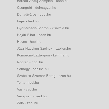
Borsod-Abaúj-Zemplén - boon.hu
Csongrád - delmagyar.hu
Dunaújváros - duol.hu
Fejér - feol.hu
Győr-Moson-Sopron - kisalfold.hu
Hajdú-Bihar - haon.hu
Heves - heol.hu
Jász-Nagykun-Szolnok - szoljon.hu
Komárom-Esztergom - kemma.hu
Nógrád - nool.hu
Somogy - sonline.hu
Szabolcs-Szatmár-Bereg - szon.hu
Tolna - teol.hu
Vas - vaol.hu
Veszprém - veol.hu
Zala - zaol.hu