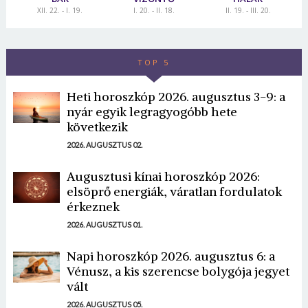
XII. 22. - I. 19.
I. 20. - II. 18.
II. 19. - III. 20.
TOP 5
Heti horoszkóp 2026. augusztus 3-9: a
nyár egyik legragyogóbb hete
következik
2026. AUGUSZTUS 02.
Augusztusi kínai horoszkóp 2026:
elsöprő energiák, váratlan fordulatok
érkeznek
2026. AUGUSZTUS 01.
Napi horoszkóp 2026. augusztus 6: a
Vénusz, a kis szerencse bolygója jegyet
vált
2026. AUGUSZTUS 05.