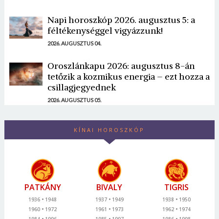
Napi horoszkóp 2026. augusztus 5: a
féltékenységgel vigyázzunk!
2026. AUGUSZTUS 04.
Oroszlánkapu 2026: augusztus 8-án
tetőzik a kozmikus energia – ezt hozza a
csillagjegyednek
2026. AUGUSZTUS 05.
KÍNAI HOROSZKÓP
PATKÁNY
BIVALY
TIGRIS
1936
1948
1937
1949
1938
1950
1960
1972
1961
1973
1962
1974
1984
1996
1985
1997
1986
1998