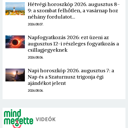
Hétvégi horoszkóp 2026. augusztus 8-
9: a szombat felhőtlen, a vasárnap hoz
néhány fordulatot…
2026.08.07.
Napfogyatkozás 2026: ezt üzeni az
augusztus 12-i részleges fogyatkozás a
Borsonline bejelentkezés
csillagjegyeknek
2026.08.06.
E-mail cím vagy felhasználónév
Napi horoszkóp 2026. augusztus 7: a
Nap és a Szaturnusz trigonja égi
Jelszó
ajándékot jelent
2026.08.06.
Mégse
Bejelentkezés
VIDEÓK