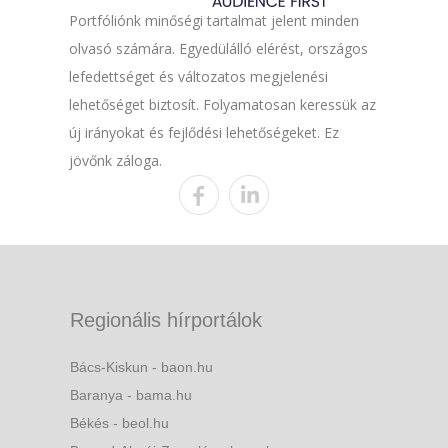
Portfóliónk minőségi tartalmat jelent minden
olvasó számára. Egyedülálló elérést, országos
lefedettséget és változatos megjelenési
lehetőséget biztosít. Folyamatosan keressük az
új irányokat és fejlődési lehetőségeket. Ez
jövőnk záloga.
Regionális hírportálok
Bács-Kiskun - baon.hu
Baranya - bama.hu
Békés - beol.hu