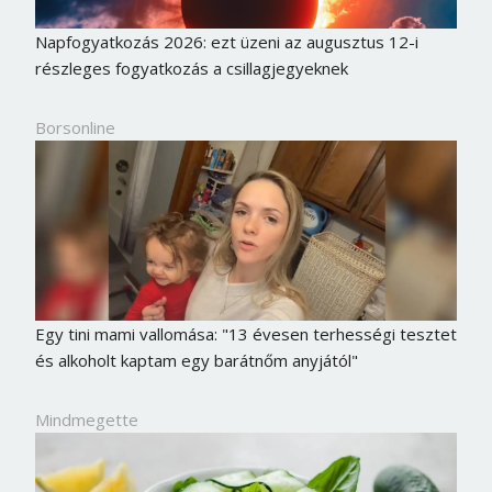
Napfogyatkozás 2026: ezt üzeni az augusztus 12-i
részleges fogyatkozás a csillagjegyeknek
Borsonline
Egy tini mami vallomása: "13 évesen terhességi tesztet
és alkoholt kaptam egy barátnőm anyjától"
Borsonline bejelentkezés
Mindmegette
E-mail cím vagy felhasználónév