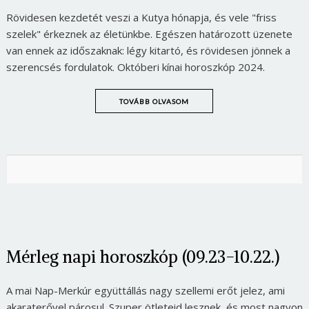
Rövidesen kezdetét veszi a Kutya hónapja, és vele "friss
szelek" érkeznek az életünkbe. Egészen határozott üzenete
van ennek az időszaknak: légy kitartó, és rövidesen jönnek a
szerencsés fordulatok. Októberi kínai horoszkóp 2024.
TOVÁBB OLVASOM
Mérleg napi horoszkóp (09.23-10.22.)
A mai Nap-Merkúr együttállás nagy szellemi erőt jelez, ami
akaraterővel párosul. Szuper ötleteid lesznek, és most nagyon