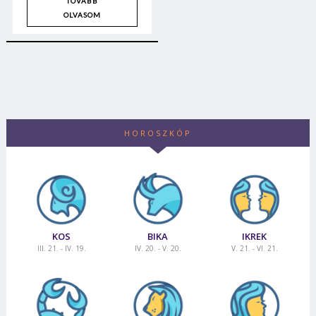
TOVÁBB
OLVASOM
HOROSZKÓP
KOS
BIKA
IKREK
III. 21. - IV. 19.
IV. 20. - V. 20.
V. 21. - VI. 21.