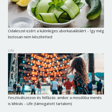
Jelszó
Mégse
Bejelentkezés
Odaleszel ezért a különleges uborkasalátáért - Így még
biztosan nem készítetted
Life
Fesztiválszezon és felfázás: amikor a mosdóba menés
is kihívás - Life (támogatott tartalom)