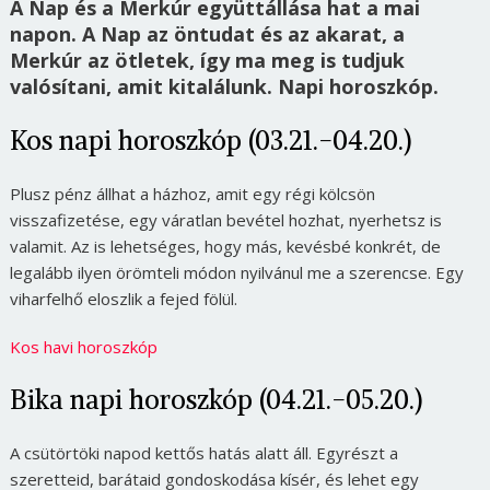
A Nap és a Merkúr együttállása hat a mai
napon. A Nap az öntudat és az akarat, a
Merkúr az ötletek, így ma meg is tudjuk
valósítani, amit kitalálunk. Napi horoszkóp.
Kos napi horoszkóp (03.21.-04.20.)
Plusz pénz állhat a házhoz, amit egy régi kölcsön
visszafizetése, egy váratlan bevétel hozhat, nyerhetsz is
valamit. Az is lehetséges, hogy más, kevésbé konkrét, de
legalább ilyen örömteli módon nyilvánul me a szerencse. Egy
viharfelhő eloszlik a fejed fölül.
Kos havi horoszkóp
Bika napi horoszkóp (04.21.-05.20.)
A csütörtöki napod kettős hatás alatt áll. Egyrészt a
szeretteid, barátaid gondoskodása kísér, és lehet egy