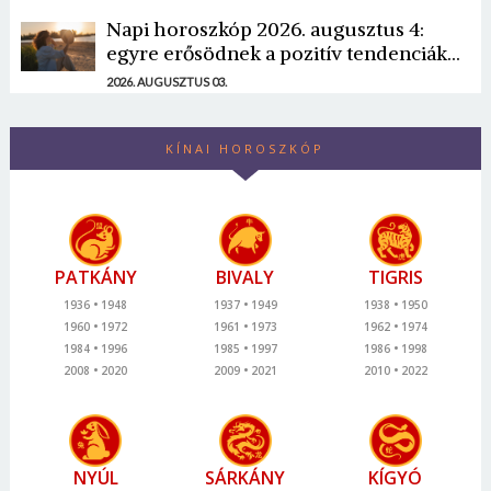
Napi horoszkóp 2026. augusztus 4:
egyre erősödnek a pozitív tendenciák...
2026. AUGUSZTUS 03.
KÍNAI HOROSZKÓP
PATKÁNY
BIVALY
TIGRIS
1936
1948
1937
1949
1938
1950
1960
1972
1961
1973
1962
1974
1984
1996
1985
1997
1986
1998
2008
2020
2009
2021
2010
2022
NYÚL
SÁRKÁNY
KÍGYÓ