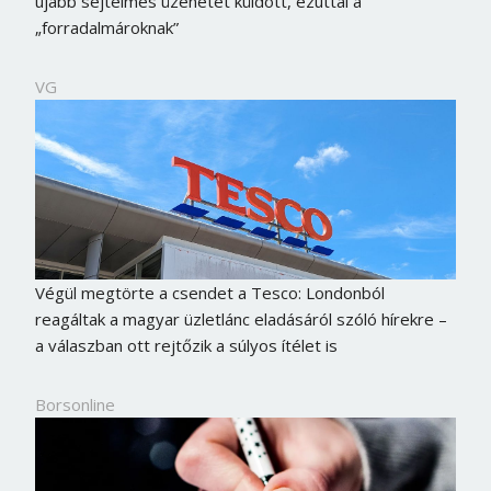
újabb sejtelmes üzenetet küldött, ezúttal a
„forradalmároknak”
VG
Végül megtörte a csendet a Tesco: Londonból
reagáltak a magyar üzletlánc eladásáról szóló hírekre –
a válaszban ott rejtőzik a súlyos ítélet is
Borsonline