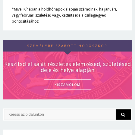
*Mivel Kínában a holdhónapok alapján számolnak, ha januári,
vagy februári születésű vagy, kattints ide a csillagjegyed
pontosításához.
SZEMÉLYRE SZABOTT HOROSZKÓP
Készítsd el saját részletes elemzésed, születésed
ideje és helye alapján!
KISZÁMOLOM