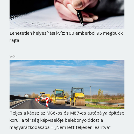
Lehetetlen helyesírási kvíz: 100 emberből 95 megbukik
rajta
VG
Teljes a káosz az M86-os és M87-es autópálya építése
körül: a térség képviselője belebonyolódott a
magyarázkodásába – „Nem lett teljesen leállítva"