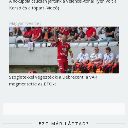
A hőkupola csúcsán jártunk a Velencei-tónál: ilyen volt a
Korzó és a tópart (videó)
Magyar Nemzet
Szögletekkel végezték ki a Debrecent, a VAR
megmentette az ETO-t
EZT MÁR LÁTTAD?