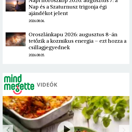
Napi horoszkóp 2026. augusztus 7: a
Nap és a Szaturnusz trigonja égi
ajándékot jelent
2026.08.06.
Oroszlánkapu 2026: augusztus 8-án
tetőzik a kozmikus energia – ezt hozza a
csillagjegyednek
2026.08.05.
VIDEÓK