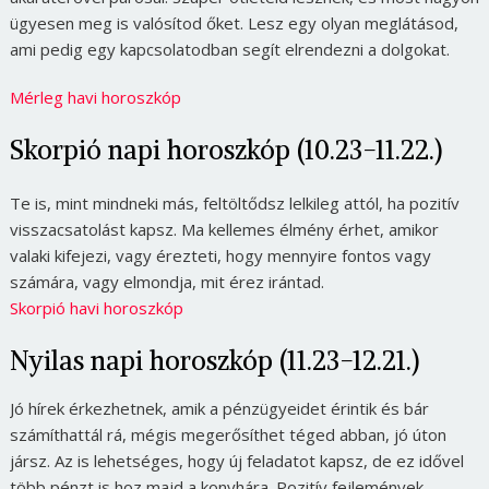
ügyesen meg is valósítod őket. Lesz egy olyan meglátásod,
ami pedig egy kapcsolatodban segít elrendezni a dolgokat.
Mérleg havi horoszkóp
Skorpió napi horoszkóp (10.23-11.22.)
Te is, mint mindneki más, feltöltődsz lelkileg attól, ha pozitív
visszacsatolást kapsz. Ma kellemes élmény érhet, amikor
valaki kifejezi, vagy érezteti, hogy mennyire fontos vagy
számára, vagy elmondja, mit érez irántad.
Skorpió havi horoszkóp
Nyilas napi horoszkóp (11.23-12.21.)
Jó hírek érkezhetnek, amik a pénzügyeidet érintik és bár
számíthattál rá, mégis megerősíthet téged abban, jó úton
jársz. Az is lehetséges, hogy új feladatot kapsz, de ez idővel
több pénzt is hoz majd a konyhára. Pozitív fejlemények