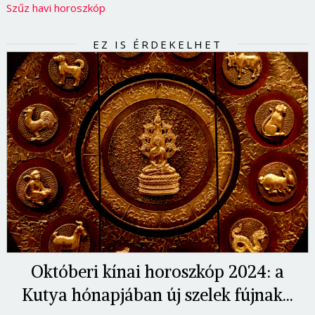
Szűz havi horoszkóp
EZ IS ÉRDEKELHET
Októberi kínai horoszkóp 2024: a
Kutya hónapjában új szelek fújnak...