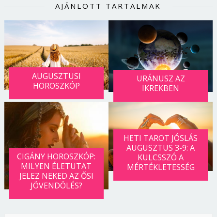
AJÁNLOTT TARTALMAK
AUGUSZTUSI
URÁNUSZ AZ
HOROSZKÓP
IKREKBEN
HETI TAROT JÓSLÁS
AUGUSZTUS 3-9: A
CIGÁNY HOROSZKÓP:
KULCSSZÓ A
MILYEN ÉLETUTAT
MÉRTÉKLETESSÉG
JELEZ NEKED AZ ŐSI
JÖVENDÖLÉS?