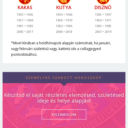
KAKAS
KUTYA
DISZNÓ
1933
1945
1934
1946
1935
1947
1957
1969
1958
1970
1959
1971
1981
1993
1982
1994
1983
1995
2005
2017
2006
2018
2007
2019
*Mivel Kínában a holdhónapok alapján számolnak, ha januári,
vagy februári születésű vagy, kattints ide a csillagjegyed
pontosításához.
SZEMÉLYRE SZABOTT HOROSZKÓP
Készítsd el saját részletes elemzésed, születésed
ideje és helye alapján!
KISZÁMOLOM