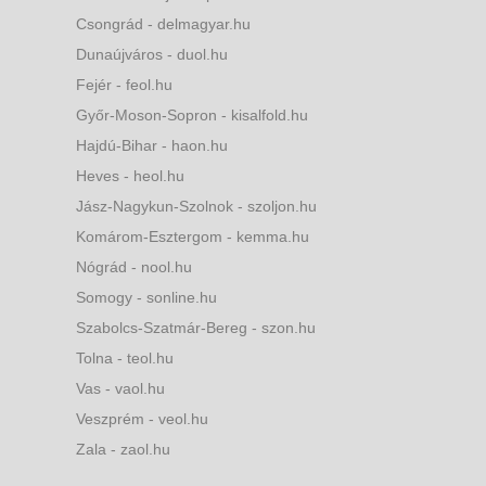
Csongrád - delmagyar.hu
Dunaújváros - duol.hu
Fejér - feol.hu
Győr-Moson-Sopron - kisalfold.hu
Hajdú-Bihar - haon.hu
Heves - heol.hu
Jász-Nagykun-Szolnok - szoljon.hu
Komárom-Esztergom - kemma.hu
Nógrád - nool.hu
Somogy - sonline.hu
Szabolcs-Szatmár-Bereg - szon.hu
Tolna - teol.hu
Vas - vaol.hu
Veszprém - veol.hu
Zala - zaol.hu