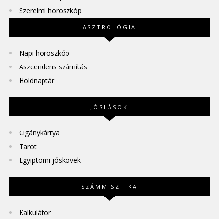
Szerelmi horoszkóp
ASZTROLÓGIA
Napi horoszkóp
Aszcendens számítás
Holdnaptár
JÓSLÁSOK
Cigánykártya
Tarot
Egyiptomi jóskövek
SZÁMMISZTIKA
Kalkulátor