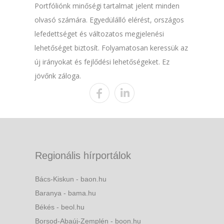
Portfóliónk minőségi tartalmat jelent minden
olvasó számára. Egyedülálló elérést, országos
lefedettséget és változatos megjelenési
lehetőséget biztosít. Folyamatosan keressük az
új irányokat és fejlődési lehetőségeket. Ez
jövőnk záloga.
Regionális hírportálok
Bács-Kiskun - baon.hu
Baranya - bama.hu
Békés - beol.hu
Borsod-Abaúj-Zemplén - boon.hu