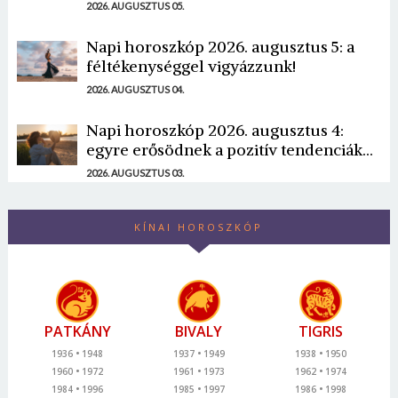
2026. AUGUSZTUS 05.
Napi horoszkóp 2026. augusztus 5: a
féltékenységgel vigyázzunk!
2026. AUGUSZTUS 04.
Napi horoszkóp 2026. augusztus 4:
egyre erősödnek a pozitív tendenciák...
2026. AUGUSZTUS 03.
KÍNAI HOROSZKÓP
PATKÁNY
BIVALY
TIGRIS
1936
1948
1937
1949
1938
1950
1960
1972
1961
1973
1962
1974
1984
1996
1985
1997
1986
1998