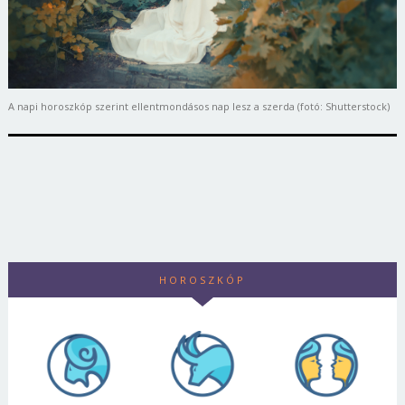
A napi horoszkóp szerint ellentmondásos nap lesz a szerda (fotó: Shutterstock)
HOROSZKÓP