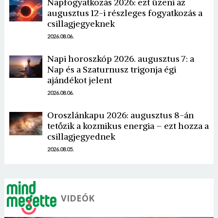
Napfogyatkozás 2026: ezt üzeni az
augusztus 12-i részleges fogyatkozás a
csillagjegyeknek
2026.08.06.
Napi horoszkóp 2026. augusztus 7: a
Nap és a Szaturnusz trigonja égi
Borsonline bejelentkezés
ajándékot jelent
2026.08.06.
E-mail cím vagy felhasználónév
Oroszlánkapu 2026: augusztus 8-án
tetőzik a kozmikus energia – ezt hozza a
Jelszó
csillagjegyednek
2026.08.05.
Mégse
Bejelentkezés
VIDEÓK