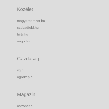
Közélet
magyarnemzet.hu
szabadfold.hu
hirtv.hu
origo.hu
Gazdaság
vg.hu
agrokep.hu
Magazin
astronet.hu