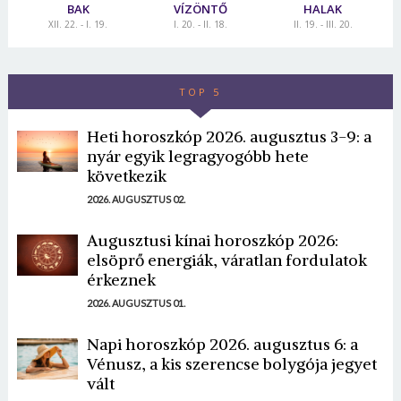
BAK
VÍZÖNTŐ
HALAK
XII. 22. - I. 19.
I. 20. - II. 18.
II. 19. - III. 20.
TOP 5
Heti horoszkóp 2026. augusztus 3-9: a
nyár egyik legragyogóbb hete
következik
2026. AUGUSZTUS 02.
Augusztusi kínai horoszkóp 2026:
elsöprő energiák, váratlan fordulatok
érkeznek
2026. AUGUSZTUS 01.
Napi horoszkóp 2026. augusztus 6: a
Vénusz, a kis szerencse bolygója jegyet
vált