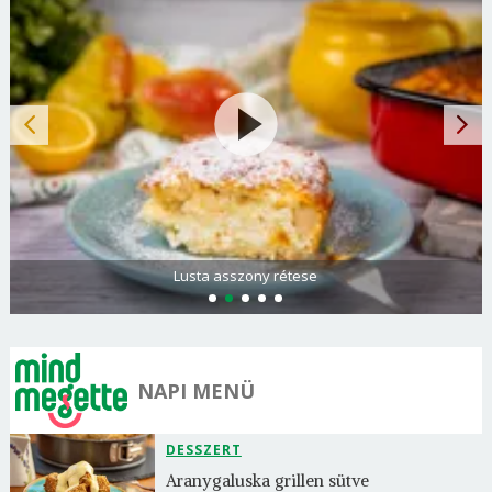
Spenótos palacsinta tejföllel töltve
NAPI MENÜ
DESSZERT
Aranygaluska grillen sütve