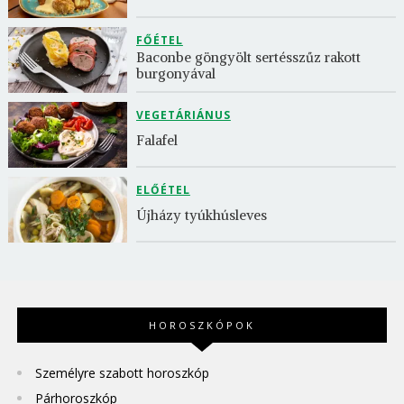
FŐÉTEL
Baconbe göngyölt sertésszűz rakott 
burgonyával
VEGETÁRIÁNUS
Falafel
ELŐÉTEL
Újházy tyúkhúsleves
HOROSZKÓPOK
Személyre szabott horoszkóp
Párhoroszkóp