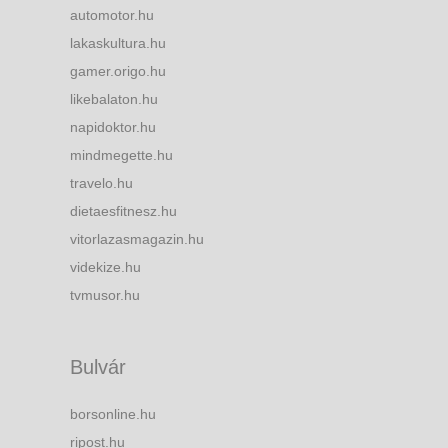
automotor.hu
lakaskultura.hu
gamer.origo.hu
likebalaton.hu
napidoktor.hu
mindmegette.hu
travelo.hu
dietaesfitnesz.hu
vitorlazasmagazin.hu
videkize.hu
tvmusor.hu
Bulvár
borsonline.hu
ripost.hu