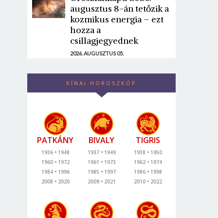
augusztus 8-án tetőzik a
kozmikus energia – ezt
hozza a
csillagjegyednek
2026. AUGUSZTUS 05.
KÍNAI HOROSZKÓP
PATKÁNY
BIVALY
TIGRIS
1936
1948
1937
1949
1938
1950
1960
1972
1961
1973
1962
1974
1984
1996
1985
1997
1986
1998
2008
2020
2009
2021
2010
2022