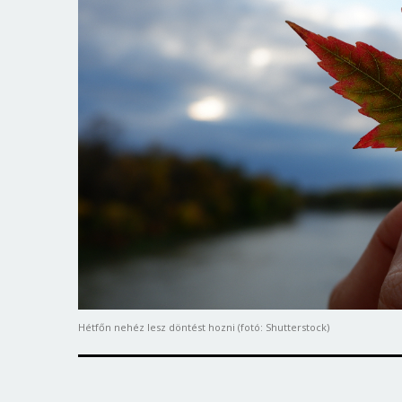
Hétfőn nehéz lesz döntést hozni (fotó: Shutterstock)