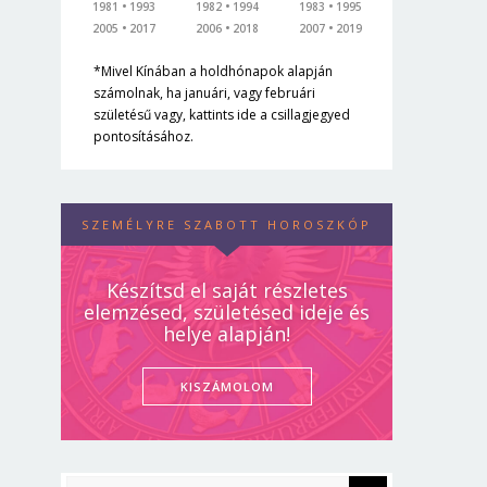
1981
1993
1982
1994
1983
1995
2005
2017
2006
2018
2007
2019
*Mivel Kínában a holdhónapok alapján
számolnak, ha januári, vagy februári
születésű vagy, kattints ide a csillagjegyed
pontosításához.
SZEMÉLYRE SZABOTT HOROSZKÓP
Készítsd el saját részletes
elemzésed, születésed ideje és
helye alapján!
KISZÁMOLOM