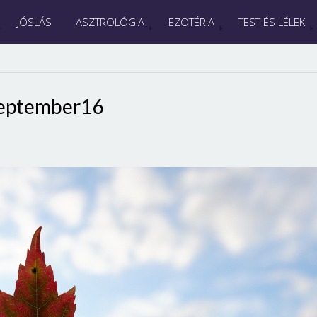
JÓSLÁS
ASZTROLÓGIA
EZOTÉRIA
TEST ÉS LÉLEK
eptember16