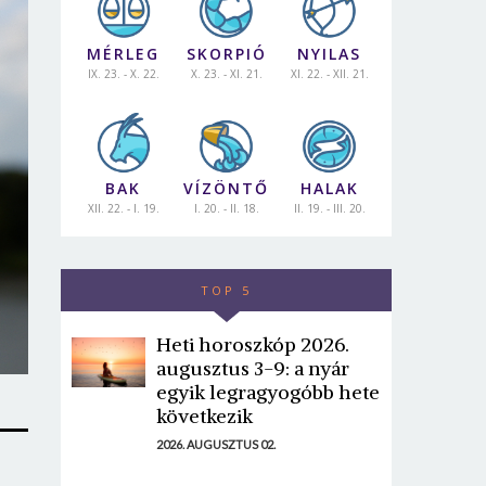
MÉRLEG
SKORPIÓ
NYILAS
IX. 23. - X. 22.
X. 23. - XI. 21.
XI. 22. - XII. 21.
BAK
VÍZÖNTŐ
HALAK
XII. 22. - I. 19.
I. 20. - II. 18.
II. 19. - III. 20.
TOP 5
Heti horoszkóp 2026.
augusztus 3-9: a nyár
egyik legragyogóbb hete
következik
2026. AUGUSZTUS 02.