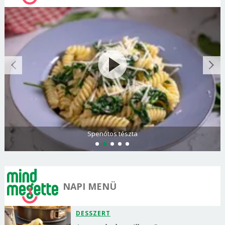
Olasz és görög paradicsomsaláta
NAPI MENÜ
DESSZERT