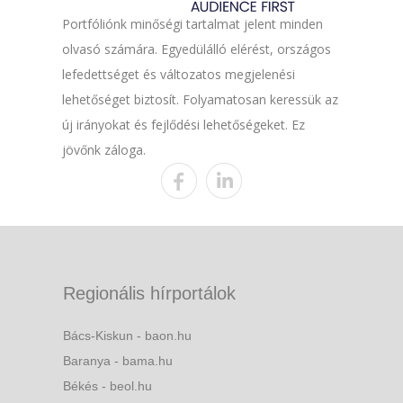
Portfóliónk minőségi tartalmat jelent minden
olvasó számára. Egyedülálló elérést, országos
lefedettséget és változatos megjelenési
lehetőséget biztosít. Folyamatosan keressük az
új irányokat és fejlődési lehetőségeket. Ez
jövőnk záloga.
Regionális hírportálok
Bács-Kiskun - baon.hu
Baranya - bama.hu
Békés - beol.hu