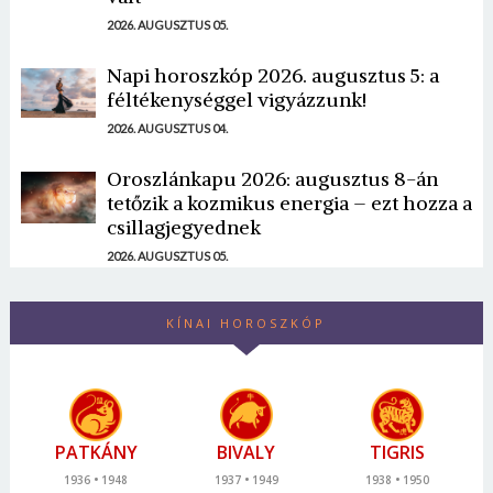
2026. AUGUSZTUS 05.
Napi horoszkóp 2026. augusztus 5: a
féltékenységgel vigyázzunk!
2026. AUGUSZTUS 04.
Oroszlánkapu 2026: augusztus 8-án
tetőzik a kozmikus energia – ezt hozza a
csillagjegyednek
2026. AUGUSZTUS 05.
KÍNAI HOROSZKÓP
PATKÁNY
BIVALY
TIGRIS
1936
1948
1937
1949
1938
1950