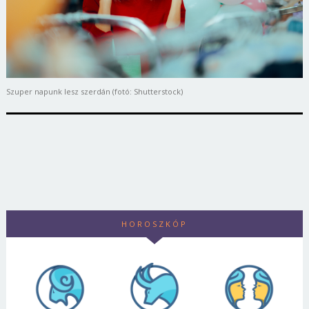
Szuper napunk lesz szerdán (fotó: Shutterstock)
HOROSZKÓP