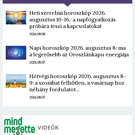
Heti szerelmi horoszkóp 2026.
augusztus 10-16.: a napfogyatkozás
próbára teszi a kapcsolatokat
2026.08.08.
Napi horoszkóp 2026. augusztus 8: ma
Borsonline bejelentkezés
a legerősebb az Oroszlánkapu energiája
2026.08.07.
E-mail cím vagy felhasználónév
Hétvégi horoszkóp 2026. augusztus 8-
9: a szombat felhőtlen, a vasárnap hoz
Jelszó
néhány fordulatot…
2026.08.07.
Mégse
Bejelentkezés
VIDEÓK