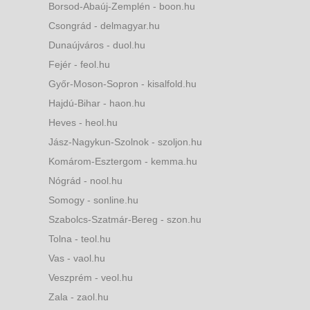
Borsod-Abaúj-Zemplén - boon.hu
Csongrád - delmagyar.hu
Dunaújváros - duol.hu
Fejér - feol.hu
Győr-Moson-Sopron - kisalfold.hu
Hajdú-Bihar - haon.hu
Heves - heol.hu
Jász-Nagykun-Szolnok - szoljon.hu
Komárom-Esztergom - kemma.hu
Nógrád - nool.hu
Somogy - sonline.hu
Szabolcs-Szatmár-Bereg - szon.hu
Tolna - teol.hu
Vas - vaol.hu
Veszprém - veol.hu
Zala - zaol.hu