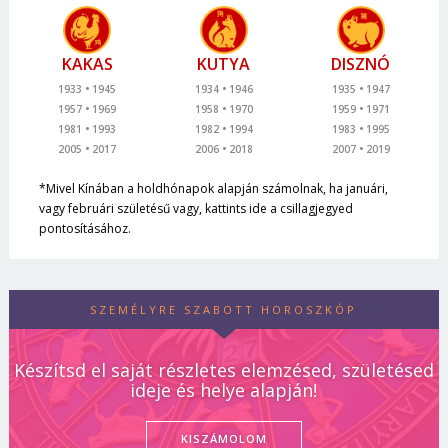
KAKAS
KUTYA
DISZNÓ
1933
1945
1934
1946
1935
1947
1957
1969
1958
1970
1959
1971
1981
1993
1982
1994
1983
1995
2005
2017
2006
2018
2007
2019
*Mivel Kínában a holdhónapok alapján számolnak, ha januári,
vagy februári születésű vagy, kattints ide a csillagjegyed
pontosításához.
SZEMÉLYRE SZABOTT HOROSZKÓP
Készítsd el saját részletes elemzésed, születésed
ideje és helye alapján!
KISZÁMOLOM