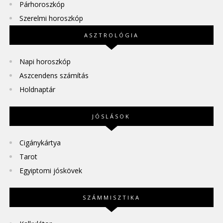
Párhoroszkóp
Szerelmi horoszkóp
ASZTROLÓGIA
Napi horoszkóp
Aszcendens számítás
Holdnaptár
JÓSLÁSOK
Cigánykártya
Tarot
Egyiptomi jóskövek
SZÁMMISZTIKA