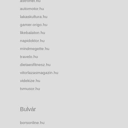
astronet.hu
automotor.hu
lakaskultura.hu
gamer.origo.hu
likebalaton.hu
napidoktor.hu
mindmegette.hu
travelo.hu
dietaesfitnesz.hu
vitorlazasmagazin.hu
videkize.hu
tvmusor.hu
Bulvár
borsonline.hu