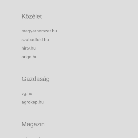
Közélet
magyarnemzet.hu
szabadfold.hu
hirtv.hu
origo.hu
Gazdaság
vg.hu
agrokep.hu
Magazin