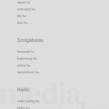
ripost.hu
metropol.hu
life.hu
she.hu
Szolgáltatás
freemail.hu
koponyeg.hu
videa.hu
lapcentrum.hu
Rádió
radio1gong.hu
hirfm.hu