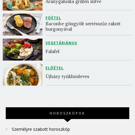
Aranygaluska grillen sütve
FŐÉTEL
Baconbe göngyölt sertésszűz rakott 
burgonyával
VEGETÁRIÁNUS
Falafel
ELŐÉTEL
Újházy tyúkhúsleves
HOROSZKÓPOK
Személyre szabott horoszkóp