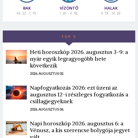
BAK
VÍZÖNTŐ
HALAK
XII. 22. - I. 19.
I. 20. - II. 18.
II. 19. - III. 20.
TOP 5
Heti horoszkóp 2026. augusztus 3-9: a
nyár egyik legragyogóbb hete
következik
2026. AUGUSZTUS 02.
Napfogyatkozás 2026: ezt üzeni az
augusztus 12-i részleges fogyatkozás a
csillagjegyeknek
2026. AUGUSZTUS 06.
Napi horoszkóp 2026. augusztus 6: a
Vénusz, a kis szerencse bolygója jegyet
vált