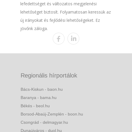
lefedettséget és változatos megjelenési
lehetőséget biztosít. Folyamatosan keressük az
új irányokat és fejlődési lehetőségeket. Ez
jövőnk záloga.
Regionális hírportálok
Bács-Kiskun - baon.hu
Baranya - bama.hu
Békés - beol.hu
Borsod-Abaúj-Zemplén - boon.hu
Csongrád - delmagyar.hu
Dunaújváros - duol.hu