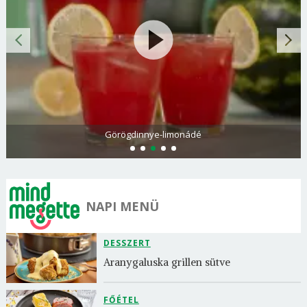
Görögdinnye-limonádé
NAPI MENÜ
DESSZERT
Aranygaluska grillen sütve
FŐÉTEL