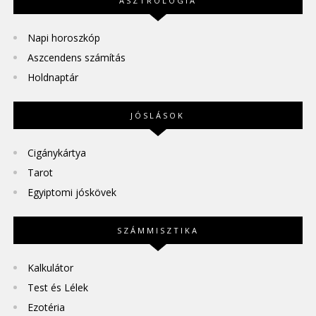
ASZTROLÓGIA
Napi horoszkóp
Aszcendens számítás
Holdnaptár
JÓSLÁSOK
Cigánykártya
Tarot
Egyiptomi jóskövek
SZÁMMISZTIKA
Kalkulátor
Test és Lélek
Ezotéria