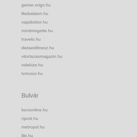
gamer.origo.hu
likebalaton.hu
napidoktor.hu
mindmegette.hu
travelo.hu
dietaesfitnesz.hu
vitorlazasmagazin.hu
videkize.hu
tvmusor.hu
Bulvár
borsonline.hu
ripost.hu
metropol.hu
life.hu