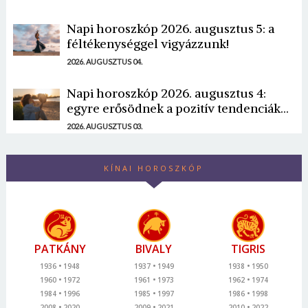
Napi horoszkóp 2026. augusztus 5: a
féltékenységgel vigyázzunk!
2026. AUGUSZTUS 04.
Napi horoszkóp 2026. augusztus 4:
egyre erősödnek a pozitív tendenciák...
2026. AUGUSZTUS 03.
KÍNAI HOROSZKÓP
PATKÁNY
BIVALY
TIGRIS
1936
1948
1937
1949
1938
1950
1960
1972
1961
1973
1962
1974
1984
1996
1985
1997
1986
1998
2008
2020
2009
2021
2010
2022