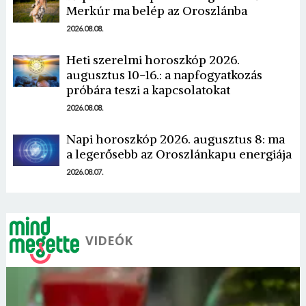
Merkúr ma belép az Oroszlánba
2026.08.08.
Heti szerelmi horoszkóp 2026.
Borsonline bejelentkezés
augusztus 10-16.: a napfogyatkozás
próbára teszi a kapcsolatokat
E-mail cím vagy felhasználónév
2026.08.08.
Napi horoszkóp 2026. augusztus 8: ma
a legerősebb az Oroszlánkapu energiája
Jelszó
2026.08.07.
Mégse
Bejelentkezés
VIDEÓK