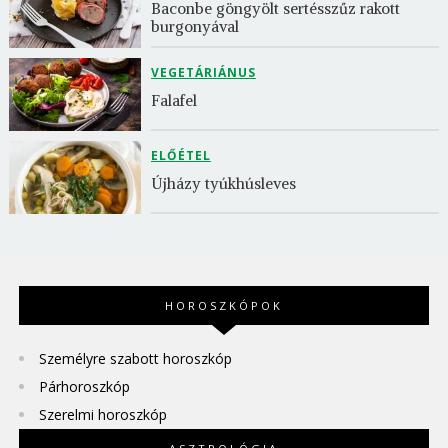
Baconbe göngyölt sertésszűz rakott 
burgonyával
VEGETÁRIÁNUS
Falafel
ELŐÉTEL
Újházy tyúkhúsleves
HOROSZKÓPOK
Személyre szabott horoszkóp
Párhoroszkóp
Szerelmi horoszkóp