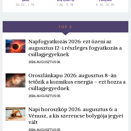
XII. 22. - I. 19.
I. 20. - II. 18.
II. 19. - III. 20.
TOP 5
Napfogyatkozás 2026: ezt üzeni az
augusztus 12-i részleges fogyatkozás a
csillagjegyeknek
2026. AUGUSZTUS 06.
Oroszlánkapu 2026: augusztus 8-án
tetőzik a kozmikus energia – ezt hozza a
csillagjegyednek
2026. AUGUSZTUS 05.
Napi horoszkóp 2026. augusztus 6: a
Vénusz, a kis szerencse bolygója jegyet
vált
2026. AUGUSZTUS 05.