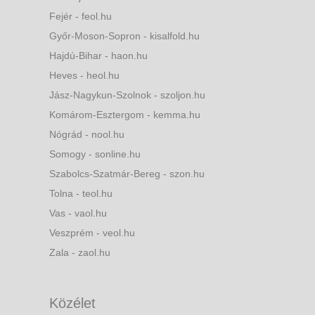
Fejér - feol.hu
Győr-Moson-Sopron - kisalfold.hu
Hajdú-Bihar - haon.hu
Heves - heol.hu
Jász-Nagykun-Szolnok - szoljon.hu
Komárom-Esztergom - kemma.hu
Nógrád - nool.hu
Somogy - sonline.hu
Szabolcs-Szatmár-Bereg - szon.hu
Tolna - teol.hu
Vas - vaol.hu
Veszprém - veol.hu
Zala - zaol.hu
Közélet