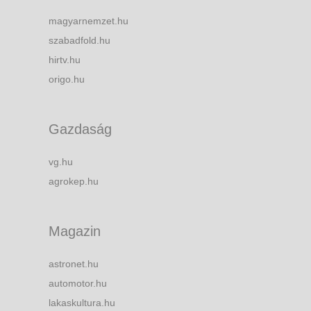
magyarnemzet.hu
szabadfold.hu
hirtv.hu
origo.hu
Gazdaság
vg.hu
agrokep.hu
Magazin
astronet.hu
automotor.hu
lakaskultura.hu