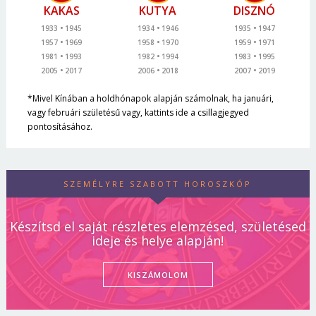
KAKAS
KUTYA
DISZNÓ
1933
1945
1934
1946
1935
1947
1957
1969
1958
1970
1959
1971
1981
1993
1982
1994
1983
1995
2005
2017
2006
2018
2007
2019
*Mivel Kínában a holdhónapok alapján számolnak, ha januári,
vagy februári születésű vagy, kattints ide a csillagjegyed
pontosításához.
SZEMÉLYRE SZABOTT HOROSZKÓP
Készítsd el saját részletes elemzésed, születésed
ideje és helye alapján!
KISZÁMOLOM