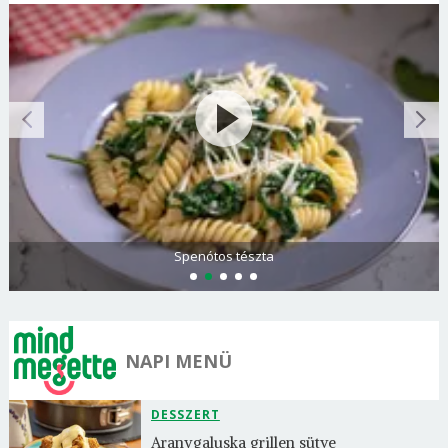
Spenótos tészta
NAPI MENÜ
DESSZERT
Aranygaluska grillen sütve