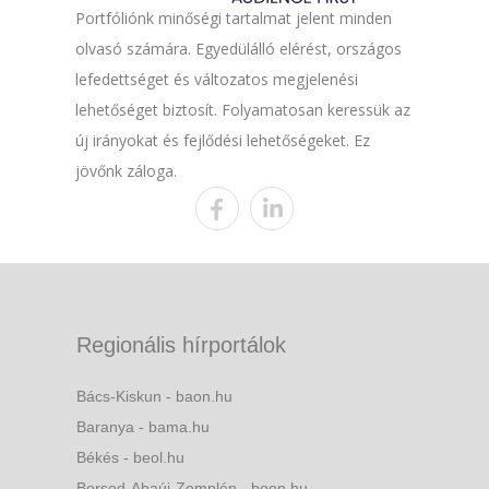
Portfóliónk minőségi tartalmat jelent minden
olvasó számára. Egyedülálló elérést, országos
lefedettséget és változatos megjelenési
lehetőséget biztosít. Folyamatosan keressük az
új irányokat és fejlődési lehetőségeket. Ez
jövőnk záloga.
Regionális hírportálok
Bács-Kiskun - baon.hu
Baranya - bama.hu
Békés - beol.hu
Borsod-Abaúj-Zemplén - boon.hu