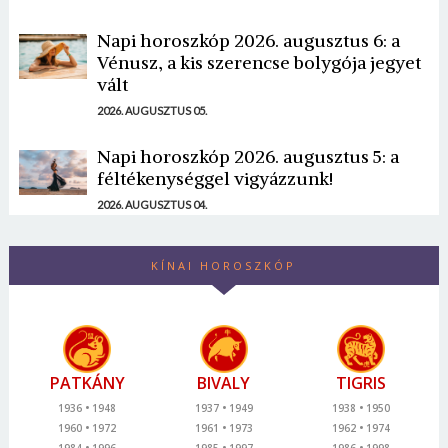
Napi horoszkóp 2026. augusztus 6: a
Vénusz, a kis szerencse bolygója jegyet
vált
2026. AUGUSZTUS 05.
Napi horoszkóp 2026. augusztus 5: a
féltékenységgel vigyázzunk!
2026. AUGUSZTUS 04.
KÍNAI HOROSZKÓP
PATKÁNY
BIVALY
TIGRIS
1936
1948
1937
1949
1938
1950
1960
1972
1961
1973
1962
1974
1984
1996
1985
1997
1986
1998