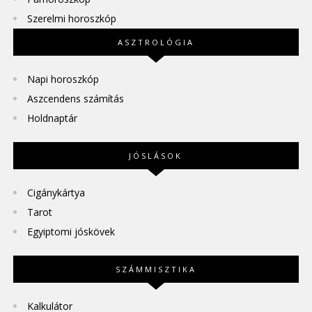
Szerelmi horoszkóp
ASZTROLÓGIA
Napi horoszkóp
Aszcendens számítás
Holdnaptár
JÓSLÁSOK
Cigánykártya
Tarot
Egyiptomi jóskövek
SZÁMMISZTIKA
Kalkulátor