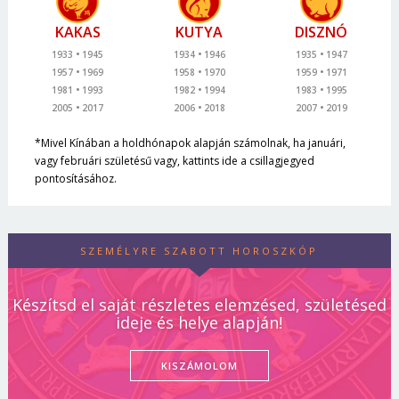
KAKAS
KUTYA
DISZNÓ
1933
1945
1934
1946
1935
1947
1957
1969
1958
1970
1959
1971
1981
1993
1982
1994
1983
1995
2005
2017
2006
2018
2007
2019
*Mivel Kínában a holdhónapok alapján számolnak, ha januári,
vagy februári születésű vagy, kattints ide a csillagjegyed
pontosításához.
SZEMÉLYRE SZABOTT HOROSZKÓP
Készítsd el saját részletes elemzésed, születésed
ideje és helye alapján!
KISZÁMOLOM