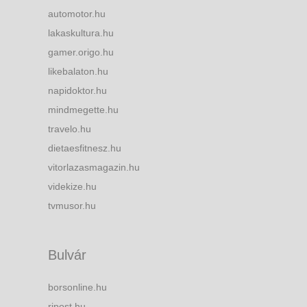
automotor.hu
lakaskultura.hu
gamer.origo.hu
likebalaton.hu
napidoktor.hu
mindmegette.hu
travelo.hu
dietaesfitnesz.hu
vitorlazasmagazin.hu
videkize.hu
tvmusor.hu
Bulvár
borsonline.hu
ripost.hu