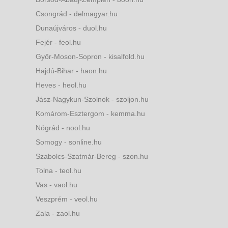
Csongrád - delmagyar.hu
Dunaújváros - duol.hu
Fejér - feol.hu
Győr-Moson-Sopron - kisalfold.hu
Hajdú-Bihar - haon.hu
Heves - heol.hu
Jász-Nagykun-Szolnok - szoljon.hu
Komárom-Esztergom - kemma.hu
Nógrád - nool.hu
Somogy - sonline.hu
Szabolcs-Szatmár-Bereg - szon.hu
Tolna - teol.hu
Vas - vaol.hu
Veszprém - veol.hu
Zala - zaol.hu