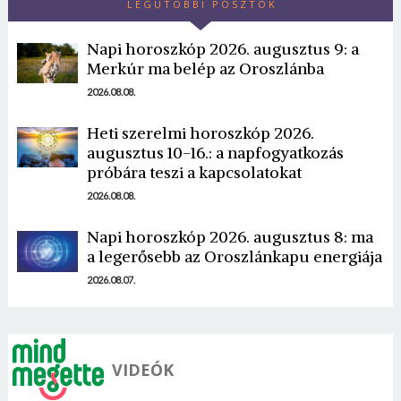
LEGUTÓBBI POSZTOK
Napi horoszkóp 2026. augusztus 9: a
Merkúr ma belép az Oroszlánba
2026.08.08.
Heti szerelmi horoszkóp 2026.
Borsonline bejelentkezés
augusztus 10-16.: a napfogyatkozás
próbára teszi a kapcsolatokat
E-mail cím vagy felhasználónév
2026.08.08.
Napi horoszkóp 2026. augusztus 8: ma
Jelszó
a legerősebb az Oroszlánkapu energiája
2026.08.07.
Mégse
Bejelentkezés
VIDEÓK