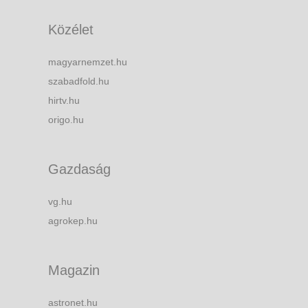
Közélet
magyarnemzet.hu
szabadfold.hu
hirtv.hu
origo.hu
Gazdaság
vg.hu
agrokep.hu
Magazin
astronet.hu