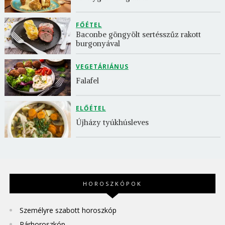
FŐÉTEL
Baconbe göngyölt sertésszűz rakott 
burgonyával
VEGETÁRIÁNUS
Falafel
ELŐÉTEL
Újházy tyúkhúsleves
HOROSZKÓPOK
Személyre szabott horoszkóp
Párhoroszkóp